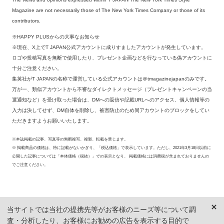
Magazine are not necessarily those of The New York Times Company or those of its
contributors.
※HAPPY PLUSからの大事なお知らせ
※現在、X上でT JAPAN公式アカウントに成りすましたアカウントが発生しています。
ロゴや投稿写真を無断で使用したり、プレゼント企画などを行なっている偽アカウントに
十分ご注意ください。
集英社がT JAPANの名称で運営している公式アカウントは＠tmagazinejapanのみです。
万が一、類似アカウントから不審なダイレクトメッセージ（プレゼントキャンペーンの当
選通知など）を受け取った場合は、DMへの返信や記載URLへのアクセス、個人情報等の
入力は決してせず、DM自体を削除し、被害防止のため同アカウントのブロックをしてい
ただきますようお願いいたします。
※本誌掲載の記事、写真等の無断複写、複製、転載を禁じます。
※ 掲載商品の価格は、特に記載がないかぎり、「税込価格」で表示しています。ただし、2021年3月18日以前に
公開した記事については「本体価格（税抜）」での表示となり、 掲載価格には消費税が含まれておりませんの
でご注意ください。
当サイトでは当社の提携先等がお客様のニーズ等について調
査・分析したり、お客様にお勧めの広告を表示する目的で