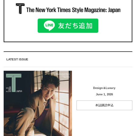
LATEST ISSUE
Design＆Luxury
June 1, 2026
本誌購読申込