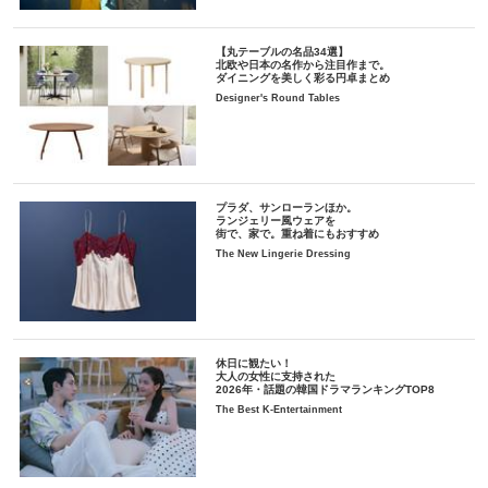
【丸テーブルの名品34選】
北欧や日本の名作から注目作まで。
ダイニングを美しく彩る円卓まとめ
Designer's Round Tables
プラダ、サンローランほか。
ランジェリー風ウェアを
街で、家で。重ね着にもおすすめ
The New Lingerie Dressing
休日に観たい！
大人の女性に支持された
2026年・話題の韓国ドラマランキングTOP8
The Best K-Entertainment