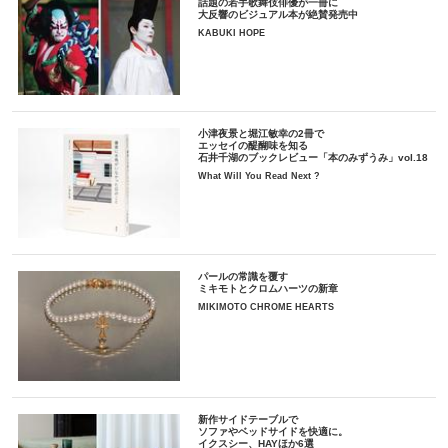
話題の若手歌舞伎俳優が一冊に
大反響のビジュアル本が絶賛発売中
KABUKI HOPE
小津夜景と堀江敏幸の2冊で
エッセイの醍醐味を知る
石井千湖のブックレビュー「本のみずうみ」vol.18
What Will You Read Next ?
パールの常識を覆す
ミキモトとクロムハーツの新章
MIKIMOTO CHROME HEARTS
新作サイドテーブルで
ソファやベッドサイドを快適に。
イクスシー、HAYほか6選