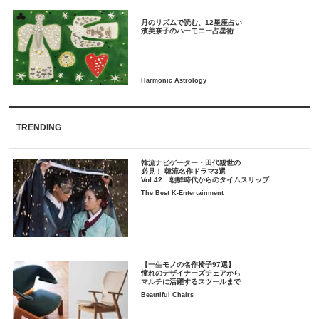
月のリズムで読む、12星座占い
TRENDING
韓流ナビゲーター・田代親世の
必見！ 韓流名作ドラマ3選
Vol.42 朝鮮時代からのタイムスリップ
The Best K-Entertainment
【一生モノの名作椅子97選】
憧れのデザイナーズチェアから
マルチに活躍するスツールまで
Beautiful Chairs