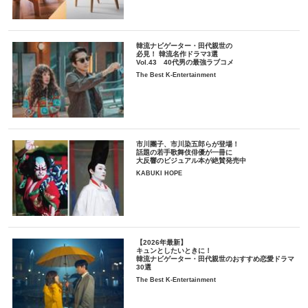
韓流ナビゲーター・田代親世の
必見！ 韓流名作ドラマ3選
Vol.43 40代男の最強ラブコメ
The Best K-Entertainment
市川團子、市川染五郎らが登場！
話題の若手歌舞伎俳優が一冊に
大反響のビジュアル本が絶賛発売中
KABUKI HOPE
【2026年最新】
キュンとしたいときに！
韓流ナビゲーター・田代親世のおすすめ恋愛ドラマ
30選
The Best K-Entertainment