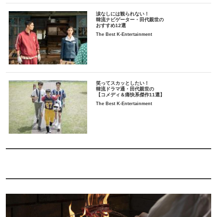
涙なしには観られない！
韓流ナビゲーター・田代親世の
おすすめ12選
The Best K-Entertainment
笑ってスカッとしたい！
韓流ドラマ通・田代親世の
【コメディ＆痛快系傑作11選】
The Best K-Entertainment