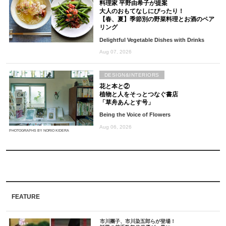
料理家 平野由希子が提案
大人のおもてなしにぴったり！
【春、夏】季節別の野菜料理とお酒のペア
リング
Delightful Vegetable Dishes with Drinks
Aug 07, 2026
DESIGN&INTERIORS
花と本と②
植物と人をそっとつなぐ書店
「草舟あんとす号」
Being the Voice of Flowers
Aug 06, 2026
PHOTOGRAPHS BY NORIO KIDERA
FEATURE
市川團子、市川染五郎らが登場！