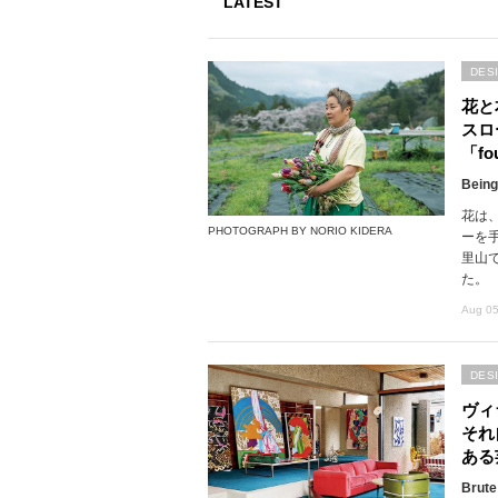
LATEST
DES
花と
スロ
「fou
Being
花は
PHOTOGRAPH BY NORIO KIDERA
ーを
里山で
た。
Aug 05
DES
ヴィ
それ
ある
Brute