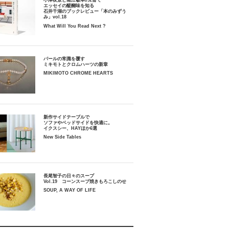
小津夜景と堀江敏幸の2冊で
エッセイの醍醐味を知る
石井千湖のブックレビュー「本のみずう
み」vol.18
What Will You Read Next ?
パールの常識を覆す
ミキモトとクロムハーツの新章
MIKIMOTO CHROME HEARTS
新作サイドテーブルで
ソファやベッドサイドを快適に。
イクスシー、HAYほか6選
New Side Tables
長尾智子の日々のスープ
Vol.19 コーンスープ焼きもろこしのせ
SOUP, A WAY OF LIFE