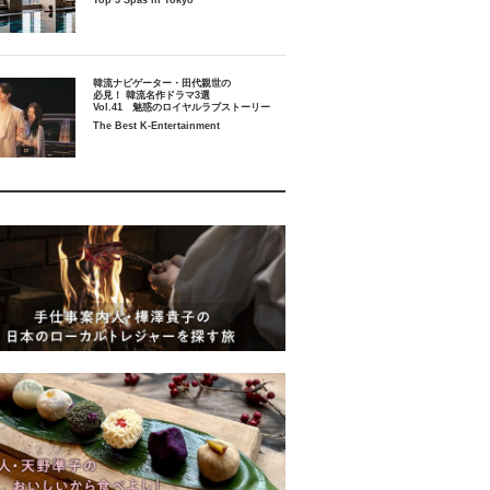
Top 5 Spas in Tokyo
韓流ナビゲーター・田代親世の
必見！ 韓流名作ドラマ3選
Vol.41 魅惑のロイヤルラブストーリー
The Best K-Entertainment