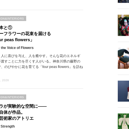
IGN&INTERIORS
本と①
ーフラワーの花束を届ける
r peas flowers」
 the Voice of Flowers
、人に喜びを与え、人を癒やす。そんな花のエネルギ
手渡すことに力を尽くす人がいる。神奈川県の藤野の
、のびやかに花を育てる「four peas flowers」を訪ね
, 2026
IGN&INTERIORS
ラが実験的な空間に――
自体が作品。
芸術家のアトリエ
 Strength