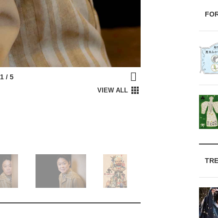
FO
TR