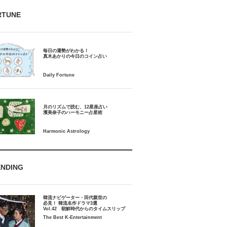
RTUNE
毎日の運勢がわかる！
月のリズムで読む、12星座占い
ENDING
韓流ナビゲーター・田代親世の
必見！ 韓流名作ドラマ3選
Vol.42 朝鮮時代からのタイムスリップ
The Best K-Entertainment