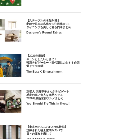
【丸テーブルの名品34選】
北欧や日本の名作から注目作まで。
ダイニングを美しく彩る円卓まとめ
Designer's Round Tables
【2026年最新】
キュンとしたいときに！
韓流ナビゲーター・田代親世のおすすめ恋
愛ドラマ30選
The Best K-Entertainment
京都人 天野準子さんがナビゲート
感度の高い大人を満足させる
2026年最新京都グルメまとめ
You Should Try This in Kyoto!
【東京ホテルスパTOP5体験記】
洗練された極上空間＆スパで
日々の疲れを癒して