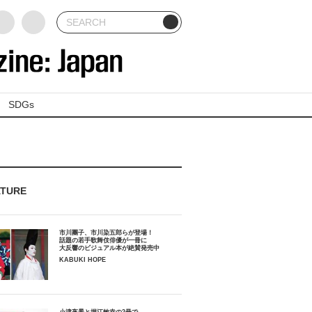
SDGs
ATURE
市川團子、市川染五郎らが登場！
話題の若手歌舞伎俳優が一冊に
大反響のビジュアル本が絶賛発売中
KABUKI HOPE