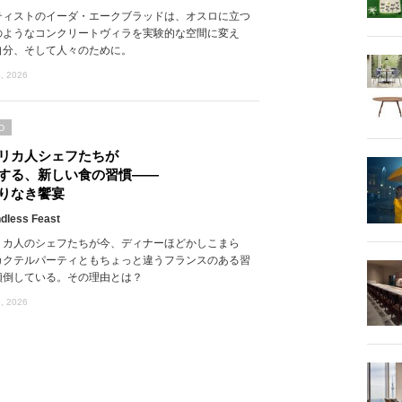
ティストのイーダ・エークブラッドは、オスロに立つ
のようなコンクリートヴィラを実験的な空間に変え
自分、そして人々のために。
, 2026
D
リカ人シェフたちが
する、新しい食の習慣――
りなき饗宴
dless Feast
リカ人のシェフたちが今、ディナーほどかしこまら
カクテルパーティともちょっと違うフランスのある習
傾倒している。その理由とは？
, 2026