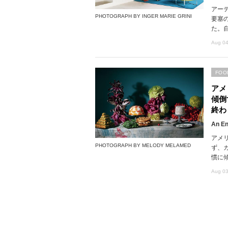
アー
PHOTOGRAPH BY INGER MARIE GRINI
要塞
た。
Aug 04
FOO
アメ
傾倒
終わ
An En
アメ
PHOTOGRAPH BY MELODY MELAMED
ず、
慣に
Aug 03