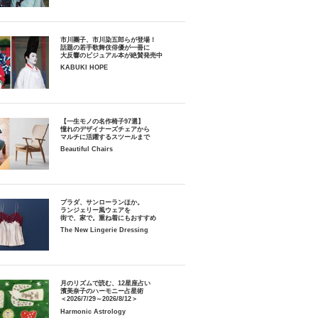
市川團子、市川染五郎らが登場！
話題の若手歌舞伎俳優が一冊に
大反響のビジュアル本が絶賛発売中
KABUKI HOPE
【一生モノの名作椅子97選】
憧れのデザイナーズチェアから
マルチに活躍するスツールまで
Beautiful Chairs
プラダ、サンローランほか。
ランジェリー風ウェアを
街で、家で。重ね着にもおすすめ
The New Lingerie Dressing
月のリズムで読む、12星座占い
濱美奈子のハーモニー占星術
＜2026/7/29～2026/8/12＞
Harmonic Astrology