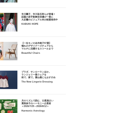
市川團子、市川染五郎らが登場！
話題の若手歌舞伎俳優が一冊に
大反響のビジュアル本が絶賛発売中
KABUKI HOPE
【一生モノの名作椅子97選】
憧れのデザイナーズチェアから
マルチに活躍するスツールまで
Beautiful Chairs
プラダ、サンローランほか。
ランジェリー風ウェアを
街で、家で。重ね着にもおすすめ
The New Lingerie Dressing
月のリズムで読む、12星座占い
濱美奈子のハーモニー占星術
＜2026/7/29～2026/8/12＞
Harmonic Astrology