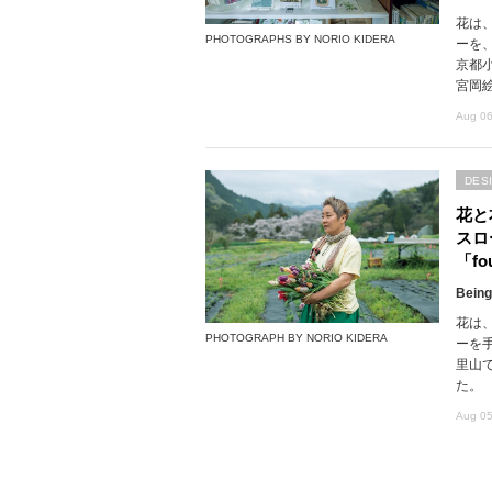
花は
PHOTOGRAPHS BY NORIO KIDERA
ーを
京都
宮岡
Aug 06
DES
花と
スロ
「fou
Being
花は
PHOTOGRAPH BY NORIO KIDERA
ーを
里山で
た。
Aug 05