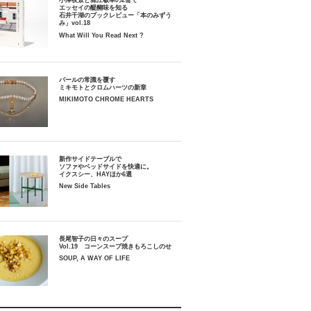
小津夜景と堀江敏幸の2冊で
エッセイの醍醐味を知る
石井千湖のブックレビュー「本のみずう
み」vol.18
What Will You Read Next ?
パールの常識を覆す
ミキモトとクロムハーツの新章
MIKIMOTO CHROME HEARTS
新作サイドテーブルで
ソファやベッドサイドを快適に。
イクスシー、HAYほか6選
New Side Tables
長尾智子の日々のスープ
Vol.19 コーンスープ焼きもろこしのせ
SOUP, A WAY OF LIFE