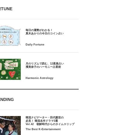
RTUNE
毎日の運勢がわかる！
月のリズムで読む、12星座占い
ENDING
韓流ナビゲーター・田代親世の
必見！ 韓流名作ドラマ3選
Vol.42 朝鮮時代からのタイムスリップ
The Best K-Entertainment