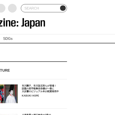
SDGs
ATURE
市川團子、市川染五郎らが登場！
話題の若手歌舞伎俳優が一冊に
大反響のビジュアル本が絶賛発売中
KABUKI HOPE