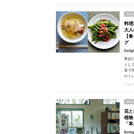
FOO
料理
大人
【春
グ
Delig
季節
くし
菜で
のト
Aug 07
DES
花と
植物
「草
Being