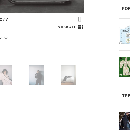
FO
OTO
TR