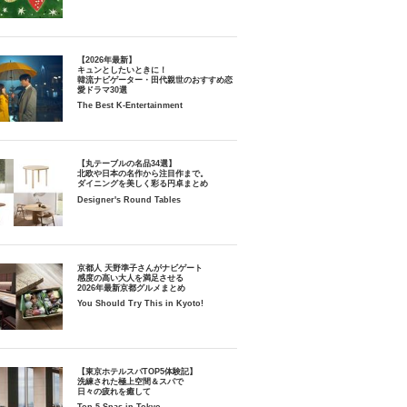
【2026年最新】
キュンとしたいときに！
韓流ナビゲーター・田代親世のおすすめ恋
愛ドラマ30選
The Best K-Entertainment
【丸テーブルの名品34選】
北欧や日本の名作から注目作まで。
ダイニングを美しく彩る円卓まとめ
Designer's Round Tables
京都人 天野準子さんがナビゲート
感度の高い大人を満足させる
2026年最新京都グルメまとめ
You Should Try This in Kyoto!
【東京ホテルスパTOP5体験記】
洗練された極上空間＆スパで
日々の疲れを癒して