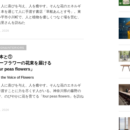
、人に喜びを与え、人を癒やす。そんな花のエネルギ
、本を通じて人に手渡す書店「草船あんとす号」。東
小平市小川町で、人と植物を優しくつなぐ場を営む、
絵里さんを訪ねた
, 2026
IGN&INTERIORS
本と①
ーフラワーの花束を届ける
r peas flowers」
 the Voice of Flowers
、人に喜びを与え、人を癒やす。そんな花のエネルギ
手渡すことに力を尽くす人がいる。神奈川県の藤野の
、のびやかに花を育てる「four peas flowers」を訪ね
, 2026