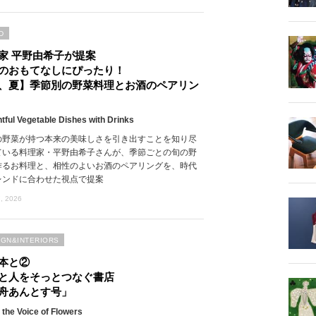
D
家 平野由希子が提案
のおもてなしにぴったり！
、夏】季節別の野菜料理とお酒のペアリン
htful Vegetable Dishes with Drinks
の野菜が持つ本来の美味しさを引き出すことを知り尽
ている料理家・平野由希子さんが、季節ごとの旬の野
作るお料理と、相性のよいお酒のペアリングを、時代
レンドに合わせた視点で提案
, 2026
IGN&INTERIORS
本と②
と人をそっとつなぐ書店
舟あんとす号」
 the Voice of Flowers