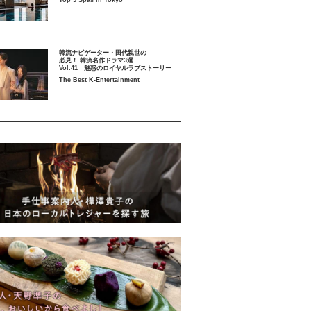
Top 5 Spas in Tokyo
韓流ナビゲーター・田代親世の
必見！ 韓流名作ドラマ3選
Vol.41 魅惑のロイヤルラブストーリー
The Best K-Entertainment