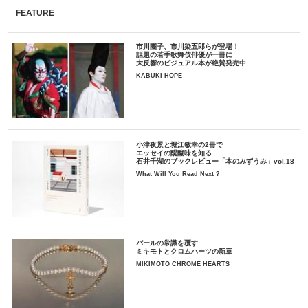
FEATURE
市川團子、市川染五郎らが登場！
話題の若手歌舞伎俳優が一冊に
大反響のビジュアル本が絶賛発売中
KABUKI HOPE
小津夜景と堀江敏幸の2冊で
エッセイの醍醐味を知る
石井千湖のブックレビュー「本のみずうみ」vol.18
What Will You Read Next ?
パールの常識を覆す
ミキモトとクロムハーツの新章
MIKIMOTO CHROME HEARTS