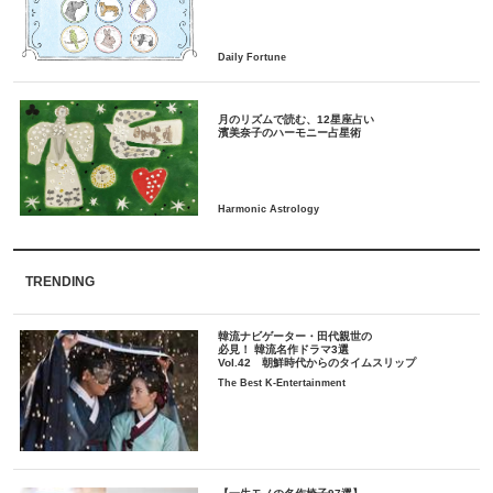
月のリズムで読む、12星座占い
TRENDING
韓流ナビゲーター・田代親世の
必見！ 韓流名作ドラマ3選
Vol.42 朝鮮時代からのタイムスリップ
The Best K-Entertainment