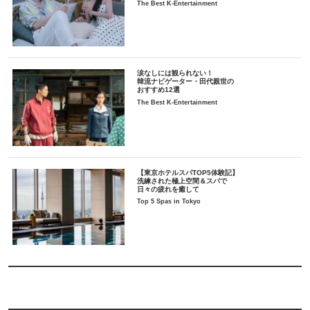
The Best K-Entertainment
涙なしには観られない！
韓流ナビゲーター・田代親世の
おすすめ12選
The Best K-Entertainment
【東京ホテルスパTOP5体験記】
洗練された極上空間＆スパで
日々の疲れを癒して
Top 5 Spas in Tokyo