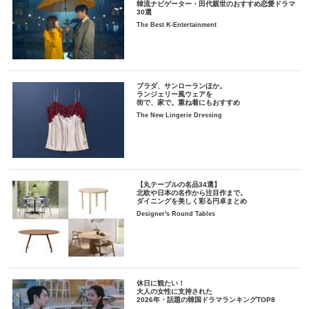
韓流ナビゲーター・田代親世のおすすめ恋愛ドラマ
30選
The Best K-Entertainment
プラダ、サンローランほか。
ランジェリー風ウェアを
街で、家で。重ね着にもおすすめ
The New Lingerie Dressing
【丸テーブルの名品34選】
北欧や日本の名作から注目作まで。
ダイニングを美しく彩る円卓まとめ
Designer's Round Tables
休日に観たい！
大人の女性に支持された
2026年・話題の韓国ドラマランキングTOP8