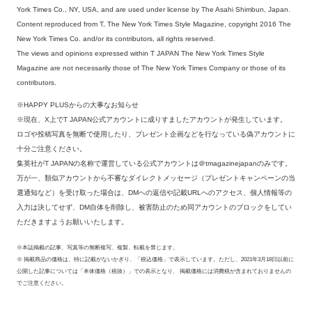
York Times Co., NY, USA, and are used under license by The Asahi Shimbun, Japan.
Content reproduced from T, The New York Times Style Magazine, copyright 2016 The
New York Times Co. and/or its contributors, all rights reserved.
The views and opinions expressed within T JAPAN The New York Times Style
Magazine are not necessarily those of The New York Times Company or those of its
contributors.
※HAPPY PLUSからの大事なお知らせ
※現在、X上でT JAPAN公式アカウントに成りすましたアカウントが発生しています。
ロゴや投稿写真を無断で使用したり、プレゼント企画などを行なっている偽アカウントに
十分ご注意ください。
集英社がT JAPANの名称で運営している公式アカウントは＠tmagazinejapanのみです。
万が一、類似アカウントから不審なダイレクトメッセージ（プレゼントキャンペーンの当
選通知など）を受け取った場合は、DMへの返信や記載URLへのアクセス、個人情報等の
入力は決してせず、DM自体を削除し、被害防止のため同アカウントのブロックをしてい
ただきますようお願いいたします。
※本誌掲載の記事、写真等の無断複写、複製、転載を禁じます。
※ 掲載商品の価格は、特に記載がないかぎり、「税込価格」で表示しています。ただし、2021年3月18日以前に
公開した記事については「本体価格（税抜）」での表示となり、 掲載価格には消費税が含まれておりませんの
でご注意ください。