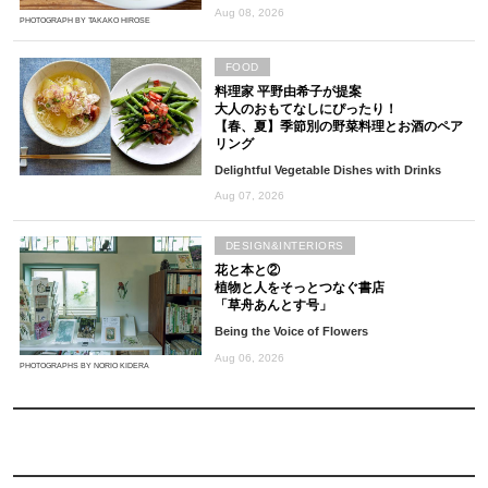
Aug 08, 2026
PHOTOGRAPH BY TAKAKO HIROSE
FOOD
料理家 平野由希子が提案
大人のおもてなしにぴったり！
【春、夏】季節別の野菜料理とお酒のペア
リング
Delightful Vegetable Dishes with Drinks
Aug 07, 2026
DESIGN&INTERIORS
花と本と②
植物と人をそっとつなぐ書店
「草舟あんとす号」
Being the Voice of Flowers
Aug 06, 2026
PHOTOGRAPHS BY NORIO KIDERA