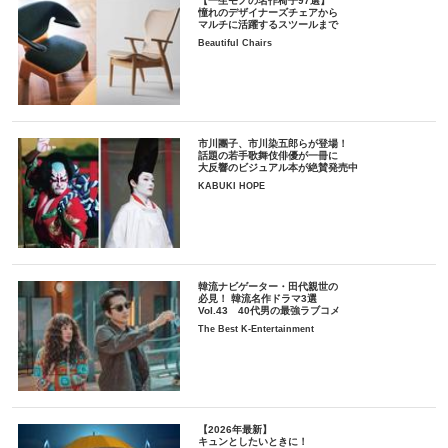
【一生モノの名作椅子97選】
憧れのデザイナーズチェアから
マルチに活躍するスツールまで
Beautiful Chairs
市川團子、市川染五郎らが登場！
話題の若手歌舞伎俳優が一冊に
大反響のビジュアル本が絶賛発売中
KABUKI HOPE
韓流ナビゲーター・田代親世の
必見！ 韓流名作ドラマ3選
Vol.43 40代男の最強ラブコメ
The Best K-Entertainment
【2026年最新】
キュンとしたいときに！