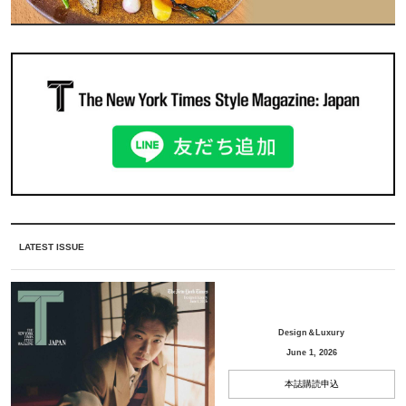
LATEST ISSUE
Design＆Luxury
June 1, 2026
本誌購読申込