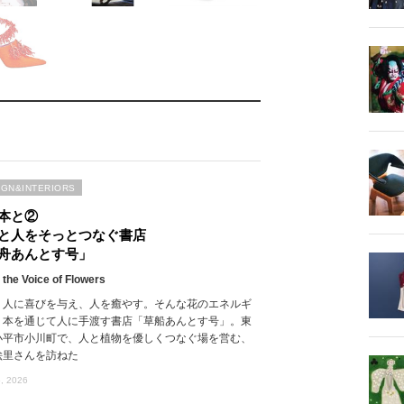
IGN&INTERIORS
本と②
と人をそっとつなぐ書店
舟あんとす号」
 the Voice of Flowers
、人に喜びを与え、人を癒やす。そんな花のエネルギ
、本を通じて人に手渡す書店「草船あんとす号」。東
小平市小川町で、人と植物を優しくつなぐ場を営む、
絵里さんを訪ねた
, 2026