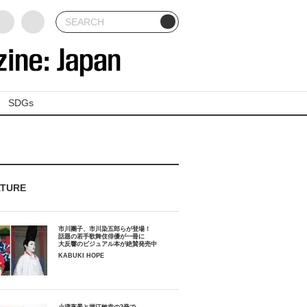
SDGs
ATURE
市川團子、市川染五郎らが登場！
話題の若手歌舞伎俳優が一冊に
大反響のビジュアル本が絶賛発売中
KABUKI HOPE