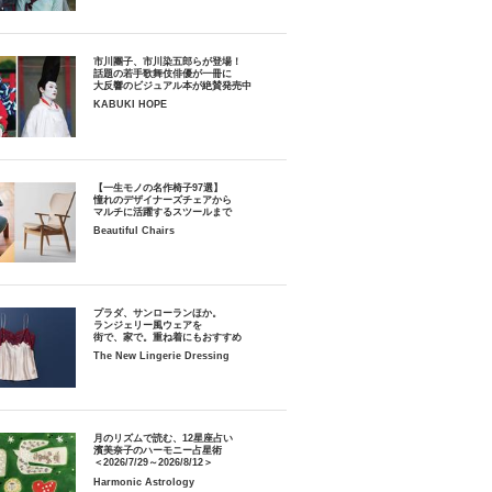
市川團子、市川染五郎らが登場！
話題の若手歌舞伎俳優が一冊に
大反響のビジュアル本が絶賛発売中
KABUKI HOPE
【一生モノの名作椅子97選】
憧れのデザイナーズチェアから
マルチに活躍するスツールまで
Beautiful Chairs
プラダ、サンローランほか。
ランジェリー風ウェアを
街で、家で。重ね着にもおすすめ
The New Lingerie Dressing
月のリズムで読む、12星座占い
濱美奈子のハーモニー占星術
＜2026/7/29～2026/8/12＞
Harmonic Astrology