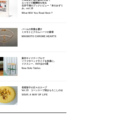
小津夜景と堀江敏幸の2冊で
エッセイの醍醐味を知る
石井千湖のブックレビュー「本のみずう
み」vol.18
What Will You Read Next ?
パールの常識を覆す
ミキモトとクロムハーツの新章
MIKIMOTO CHROME HEARTS
新作サイドテーブルで
ソファやベッドサイドを快適に。
イクスシー、HAYほか6選
New Side Tables
長尾智子の日々のスープ
Vol.19 コーンスープ焼きもろこしのせ
SOUP, A WAY OF LIFE