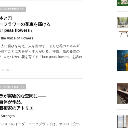
IGN&INTERIORS
本と①
ーフラワーの花束を届ける
r peas flowers」
 the Voice of Flowers
、人に喜びを与え、人を癒やす。そんな花のエネルギ
手渡すことに力を尽くす人がいる。神奈川県の藤野の
、のびやかに花を育てる「four peas flowers」を訪ね
, 2026
IGN&INTERIORS
ラが実験的な空間に――
自体が作品。
芸術家のアトリエ
 Strength
ティストのイーダ・エークブラッドは、オスロに立つ