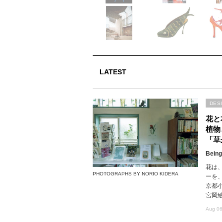
LATEST
DES
花と
植物
「草
Being
花は
PHOTOGRAPHS BY NORIO KIDERA
ーを
京都
宮岡
Aug 06