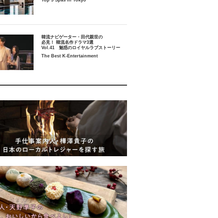
Top 5 Spas in Tokyo
韓流ナビゲーター・田代親世の
必見！ 韓流名作ドラマ3選
Vol.41 魅惑のロイヤルラブストーリー
The Best K-Entertainment