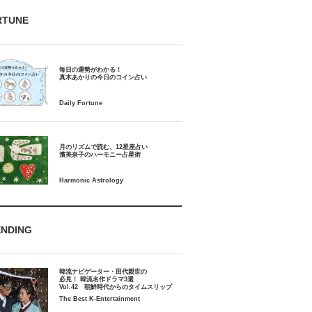
RTUNE
毎日の運勢がわかる！
月のリズムで読む、12星座占い
ENDING
韓流ナビゲーター・田代親世の
必見！ 韓流名作ドラマ3選
Vol.42 朝鮮時代からのタイムスリップ
The Best K-Entertainment