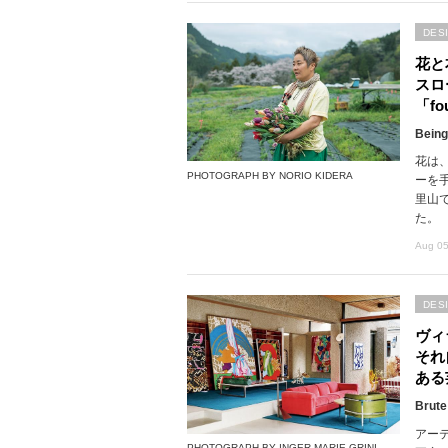
DES
花と
スロ
「fou
Being
花は
PHOTOGRAPH BY NORIO KIDERA
ーを
里山で
た。
Aug 05
DES
ヴィ
それ
ある
Brute
アー
PHOTOGRAPH BY INGER MARIE GRINI