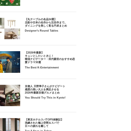
【丸テーブルの名品34選】
北欧や日本の名作から注目作まで。
ダイニングを美しく彩る円卓まとめ
Designer's Round Tables
【2026年最新】
キュンとしたいときに！
韓流ナビゲーター・田代親世のおすすめ恋
愛ドラマ30選
The Best K-Entertainment
京都人 天野準子さんがナビゲート
感度の高い大人を満足させる
2026年最新京都グルメまとめ
You Should Try This in Kyoto!
【東京ホテルスパTOP5体験記】
洗練された極上空間＆スパで
日々の疲れを癒して