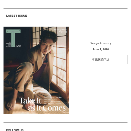
LATEST ISSUE
Design＆Luxury
June 1, 2026
本誌購読申込
FOLLOW US