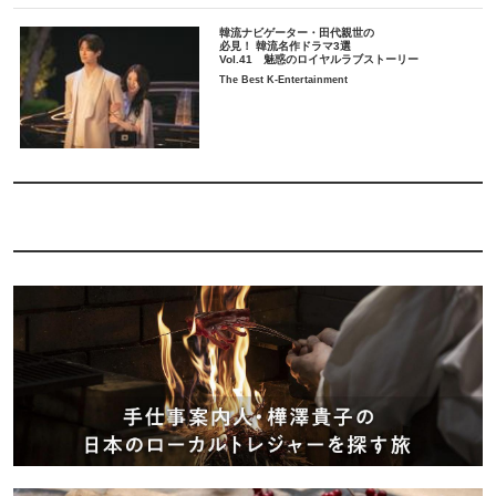
韓流ナビゲーター・田代親世の
必見！ 韓流名作ドラマ3選
Vol.41 魅惑のロイヤルラブストーリー
The Best K-Entertainment