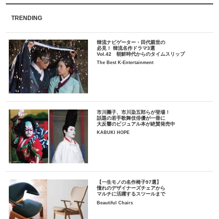
TRENDING
韓流ナビゲーター・田代親世の
必見！ 韓流名作ドラマ3選
Vol.42 朝鮮時代からのタイムスリップ
The Best K-Entertainment
市川團子、市川染五郎らが登場！
話題の若手歌舞伎俳優が一冊に
大反響のビジュアル本が絶賛発売中
KABUKI HOPE
【一生モノの名作椅子97選】
憧れのデザイナーズチェアから
マルチに活躍するスツールまで
Beautiful Chairs