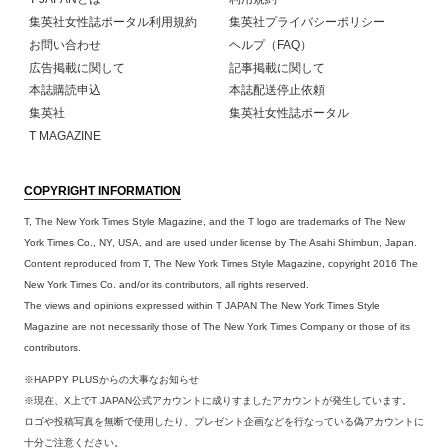
集英社女性誌ポータル利用規約
集英社プライバシーポリシー
お問い合わせ
ヘルプ（FAQ）
広告掲載に関して
記事掲載に関して
本誌購読申込
本誌配送停止依頼
集英社
集英社女性誌ポータル
T MAGAZINE
COPYRIGHT INFORMATION
T, The New York Times Style Magazine, and the T logo are trademarks of The New
York Times Co., NY, USA, and are used under license by The Asahi Shimbun, Japan.
Content reproduced from T, The New York Times Style Magazine, copyright 2016 The
New York Times Co. and/or its contributors, all rights reserved.
The views and opinions expressed within T JAPAN The New York Times Style
Magazine are not necessarily those of The New York Times Company or those of its
contributors.
※HAPPY PLUSからの大事なお知らせ
※現在、X上でT JAPAN公式アカウントに成りすましたアカウントが発生しています。
ロゴや投稿写真を無断で使用したり、プレゼント企画などを行なっている偽アカウントに
十分ご注意ください。