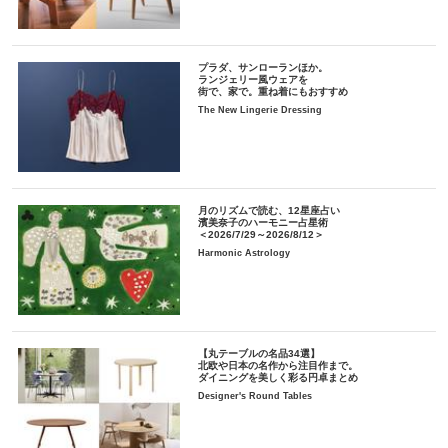
プラダ、サンローランほか。
ランジェリー風ウェアを
街で、家で。重ね着にもおすすめ
The New Lingerie Dressing
月のリズムで読む、12星座占い
濱美奈子のハーモニー占星術
＜2026/7/29～2026/8/12＞
Harmonic Astrology
【丸テーブルの名品34選】
北欧や日本の名作から注目作まで。
ダイニングを美しく彩る円卓まとめ
Designer's Round Tables