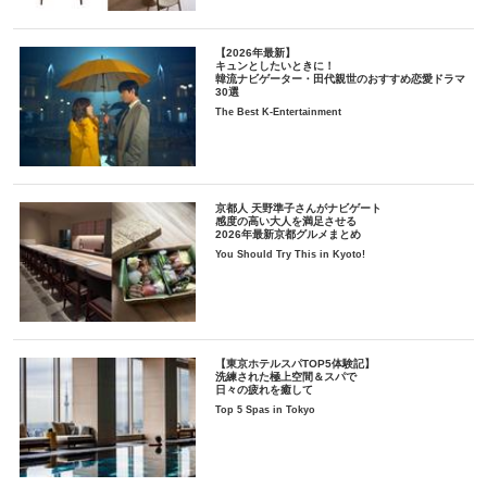
【2026年最新】
キュンとしたいときに！
韓流ナビゲーター・田代親世のおすすめ恋愛ドラマ
30選
The Best K-Entertainment
京都人 天野準子さんがナビゲート
感度の高い大人を満足させる
2026年最新京都グルメまとめ
You Should Try This in Kyoto!
【東京ホテルスパTOP5体験記】
洗練された極上空間＆スパで
日々の疲れを癒して
Top 5 Spas in Tokyo