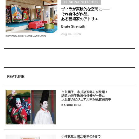
DESIGN&INTERIORS
ヴィラが実験的な空間に――
それ自体が作品。
ある芸術家のアトリエ
Brute Strength
Aug 04, 2026
PHOTOGRAPH BY INGER MARIE GRINI
FEATURE
市川團子、市川染五郎らが登場！
話題の若手歌舞伎俳優が一冊に
大反響のビジュアル本が絶賛発売中
KABUKI HOPE
小津夜景と堀江敏幸の2冊で