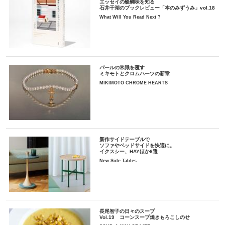
エッセイの醍醐味を知る
石井千湖のブックレビュー「本のみずうみ」vol.18
What Will You Read Next ?
パールの常識を覆す
ミキモトとクロムハーツの新章
MIKIMOTO CHROME HEARTS
新作サイドテーブルで
ソファやベッドサイドを快適に。
イクスシー、HAYほか6選
New Side Tables
長尾智子の日々のスープ
Vol.19 コーンスープ焼きもろこしのせ