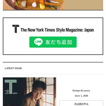
LATEST ISSUE
Design＆Luxury
June 1, 2026
本誌購読申込