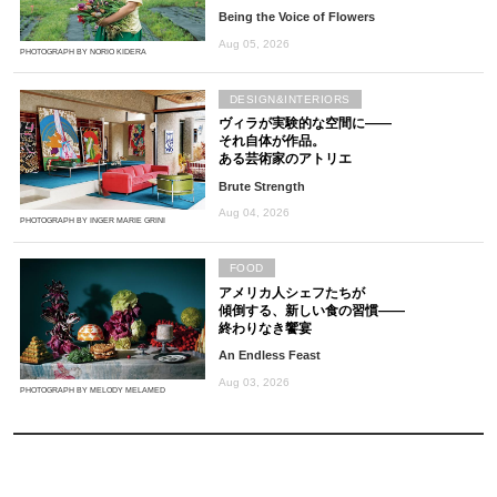
Being the Voice of Flowers
Aug 05, 2026
PHOTOGRAPH BY NORIO KIDERA
DESIGN&INTERIORS
ヴィラが実験的な空間に――
それ自体が作品。
ある芸術家のアトリエ
Brute Strength
Aug 04, 2026
PHOTOGRAPH BY INGER MARIE GRINI
FOOD
アメリカ人シェフたちが
傾倒する、新しい食の習慣――
終わりなき饗宴
An Endless Feast
Aug 03, 2026
PHOTOGRAPH BY MELODY MELAMED