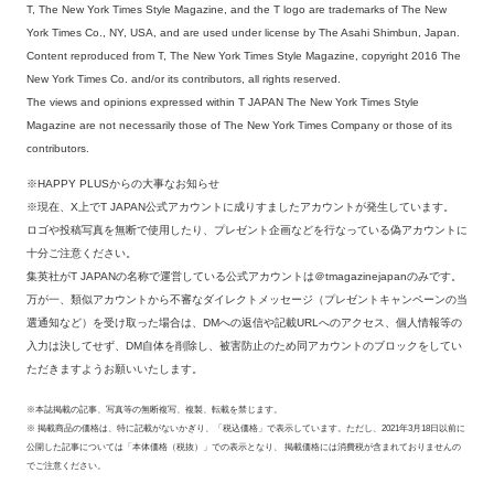
T, The New York Times Style Magazine, and the T logo are trademarks of The New
York Times Co., NY, USA, and are used under license by The Asahi Shimbun, Japan.
Content reproduced from T, The New York Times Style Magazine, copyright 2016 The
New York Times Co. and/or its contributors, all rights reserved.
The views and opinions expressed within T JAPAN The New York Times Style
Magazine are not necessarily those of The New York Times Company or those of its
contributors.
※HAPPY PLUSからの大事なお知らせ
※現在、X上でT JAPAN公式アカウントに成りすましたアカウントが発生しています。
ロゴや投稿写真を無断で使用したり、プレゼント企画などを行なっている偽アカウントに
十分ご注意ください。
集英社がT JAPANの名称で運営している公式アカウントは＠tmagazinejapanのみです。
万が一、類似アカウントから不審なダイレクトメッセージ（プレゼントキャンペーンの当
選通知など）を受け取った場合は、DMへの返信や記載URLへのアクセス、個人情報等の
入力は決してせず、DM自体を削除し、被害防止のため同アカウントのブロックをしてい
ただきますようお願いいたします。
※本誌掲載の記事、写真等の無断複写、複製、転載を禁じます。
※ 掲載商品の価格は、特に記載がないかぎり、「税込価格」で表示しています。ただし、2021年3月18日以前に
公開した記事については「本体価格（税抜）」での表示となり、 掲載価格には消費税が含まれておりませんの
でご注意ください。