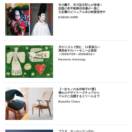
市川團子、市川染五郎らが登場！
話題の若手歌舞伎俳優が一冊に
大反響のビジュアル本が絶賛発売中
KABUKI HOPE
月のリズムで読む、12星座占い
濱美奈子のハーモニー占星術
＜2026/7/29～2026/8/12＞
Harmonic Astrology
【一生モノの名作椅子97選】
憧れのデザイナーズチェアから
マルチに活躍するスツールまで
Beautiful Chairs
プラダ、サンローランほか。