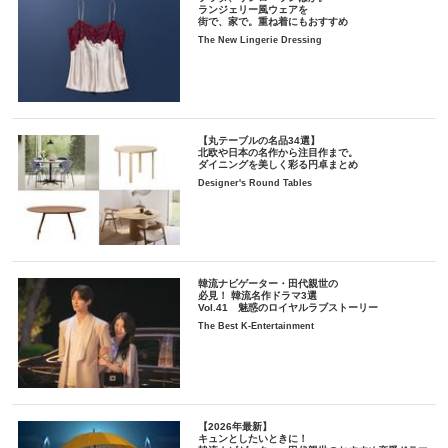
ランジェリー風ウェアを
街で、家で。重ね着にもおすすめ
The New Lingerie Dressing
【丸テーブルの名品34選】
北欧や日本の名作から注目作まで。
ダイニングを美しく彩る円卓まとめ
Designer's Round Tables
韓流ナビゲーター・田代親世の
必見！ 韓流名作ドラマ3選
Vol.41 魅惑のロイヤルラブストーリー
The Best K-Entertainment
【2026年最新】
キュンとしたいときに！