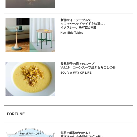
新作サイドテーブルで
ソファやベッドサイドを快適に。
イクスシー、HAYほか6選
New Side Tables
長尾智子の日々のスープ
Vol.19 コーンスープ焼きもろこしのせ
SOUP, A WAY OF LIFE
FORTUNE
毎日の運勢がわかる！