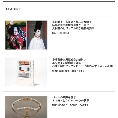
FEATURE
市川團子、市川染五郎らが登場！
話題の若手歌舞伎俳優が一冊に
大反響のビジュアル本が絶賛発売中
KABUKI HOPE
小津夜景と堀江敏幸の2冊で
エッセイの醍醐味を知る
石井千湖のブックレビュー「本のみずうみ」vol.18
What Will You Read Next ?
パールの常識を覆す
ミキモトとクロムハーツの新章
MIKIMOTO CHROME HEARTS