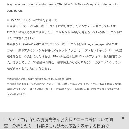
Magazine are not necessarily those of The New York Times Company or those of its
contributors.
※HAPPY PLUSからの大事なお知らせ
※現在、X上でT JAPAN公式アカウントに成りすましたアカウントが発生しています。
ロゴや投稿写真を無断で使用したり、プレゼント企画などを行なっている偽アカウントに
十分ご注意ください。
集英社がT JAPANの名称で運営している公式アカウントは＠tmagazinejapanのみです。
万が一、類似アカウントから不審なダイレクトメッセージ（プレゼントキャンペーンの当
選通知など）を受け取った場合は、DMへの返信や記載URLへのアクセス、個人情報等の
入力は決してせず、DM自体を削除し、被害防止のため同アカウントのブロックをしてい
ただきますようお願いいたします。
※本誌掲載の記事、写真等の無断複写、複製、転載を禁じます。
※ 掲載商品の価格は、特に記載がないかぎり、「税込価格」で表示しています。ただし、2021年3月18日以前に
公開した記事については「本体価格（税抜）」での表示となり、 掲載価格には消費税が含まれておりませんの
でご注意ください。
当サイトでは当社の提携先等がお客様のニーズ等について調
査・分析したり、お客様にお勧めの広告を表示する目的で