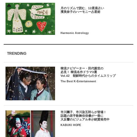
月のリズムで読む、12星座占い
TRENDING
韓流ナビゲーター・田代親世の
必見！ 韓流名作ドラマ3選
Vol.42 朝鮮時代からのタイムスリップ
The Best K-Entertainment
市川團子、市川染五郎らが登場！
話題の若手歌舞伎俳優が一冊に
大反響のビジュアル本が絶賛発売中
KABUKI HOPE