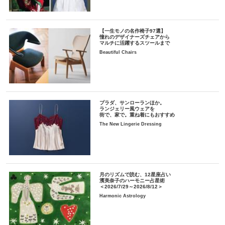
【一生モノの名作椅子97選】
憧れのデザイナーズチェアから
マルチに活躍するスツールまで
Beautiful Chairs
プラダ、サンローランほか。
ランジェリー風ウェアを
街で、家で。重ね着にもおすすめ
The New Lingerie Dressing
月のリズムで読む、12星座占い
濱美奈子のハーモニー占星術
＜2026/7/29～2026/8/12＞
Harmonic Astrology