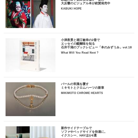
大反響のビジュアル本が絶賛発売中
KABUKI HOPE
小津夜景と堀江敏幸の2冊で
エッセイの醍醐味を知る
石井千湖のブックレビュー「本のみずうみ」vol.18
What Will You Read Next ?
パールの常識を覆す
ミキモトとクロムハーツの新章
MIKIMOTO CHROME HEARTS
新作サイドテーブルで
ソファやベッドサイドを快適に。
イクスシー、HAYほか6選