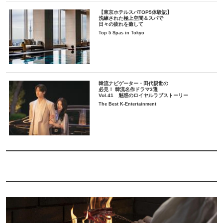
【東京ホテルスパTOP5体験記】
洗練された極上空間＆スパで
日々の疲れを癒して
Top 5 Spas in Tokyo
韓流ナビゲーター・田代親世の
必見！ 韓流名作ドラマ3選
Vol.41 魅惑のロイヤルラブストーリー
The Best K-Entertainment