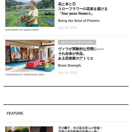
花と本と①
スローフラワーの花束を届ける
「four peas flowers」
Being the Voice of Flowers
Aug 05, 2026
PHOTOGRAPH BY NORIO KIDERA
DESIGN&INTERIORS
ヴィラが実験的な空間に――
それ自体が作品。
ある芸術家のアトリエ
Brute Strength
Aug 04, 2026
PHOTOGRAPH BY INGER MARIE GRINI
FEATURE
市川團子、市川染五郎らが登場！
話題の若手歌舞伎俳優が一冊に