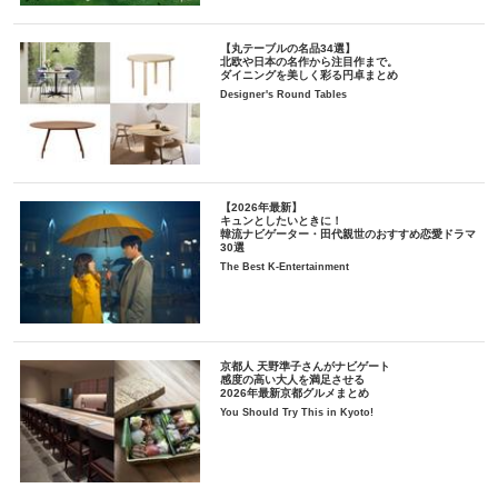
【丸テーブルの名品34選】
北欧や日本の名作から注目作まで。
ダイニングを美しく彩る円卓まとめ
Designer's Round Tables
【2026年最新】
キュンとしたいときに！
韓流ナビゲーター・田代親世のおすすめ恋愛ドラマ
30選
The Best K-Entertainment
京都人 天野準子さんがナビゲート
感度の高い大人を満足させる
2026年最新京都グルメまとめ
You Should Try This in Kyoto!