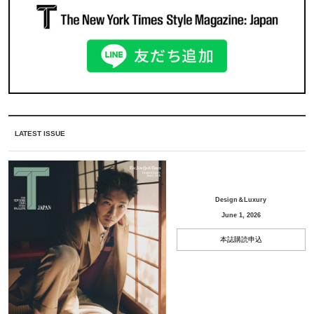
LATEST ISSUE
Design＆Luxury
June 1, 2026
本誌購読申込