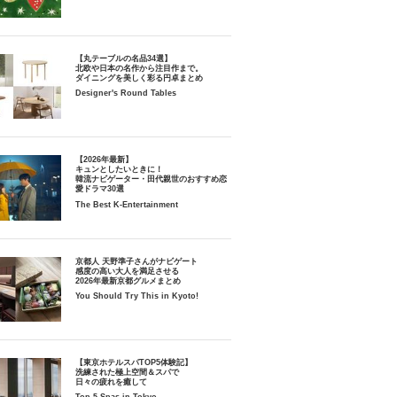
【丸テーブルの名品34選】
北欧や日本の名作から注目作まで。
ダイニングを美しく彩る円卓まとめ
Designer's Round Tables
【2026年最新】
キュンとしたいときに！
韓流ナビゲーター・田代親世のおすすめ恋
愛ドラマ30選
The Best K-Entertainment
京都人 天野準子さんがナビゲート
感度の高い大人を満足させる
2026年最新京都グルメまとめ
You Should Try This in Kyoto!
【東京ホテルスパTOP5体験記】
洗練された極上空間＆スパで
日々の疲れを癒して