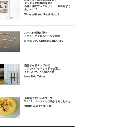
小津夜景と堀江敏幸の2冊で
エッセイの醍醐味を知る
石井千湖のブックレビュー「本のみずう
み」vol.18
What Will You Read Next ?
パールの常識を覆す
ミキモトとクロムハーツの新章
MIKIMOTO CHROME HEARTS
新作サイドテーブルで
ソファやベッドサイドを快適に。
イクスシー、HAYほか6選
New Side Tables
長尾智子の日々のスープ
Vol.19 コーンスープ焼きもろこしのせ
SOUP, A WAY OF LIFE