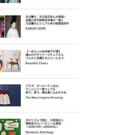
市川團子、市川染五郎らが登場！
話題の若手歌舞伎俳優が一冊に
大反響のビジュアル本が絶賛発売中
KABUKI HOPE
【一生モノの名作椅子97選】
憧れのデザイナーズチェアから
マルチに活躍するスツールまで
Beautiful Chairs
プラダ、サンローランほか。
ランジェリー風ウェアを
街で、家で。重ね着にもおすすめ
The New Lingerie Dressing
月のリズムで読む、12星座占い
濱美奈子のハーモニー占星術
＜2026/7/29～2026/8/12＞
Harmonic Astrology