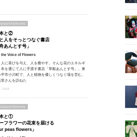
IGN&INTERIORS
本と②
と人をそっとつなぐ書店
舟あんとす号」
 the Voice of Flowers
、人に喜びを与え、人を癒やす。そんな花のエネルギ
、本を通じて人に手渡す書店「草船あんとす号」。東
小平市小川町で、人と植物を優しくつなぐ場を営む、
絵里さんを訪ねた
, 2026
IGN&INTERIORS
本と①
ーフラワーの花束を届ける
r peas flowers」