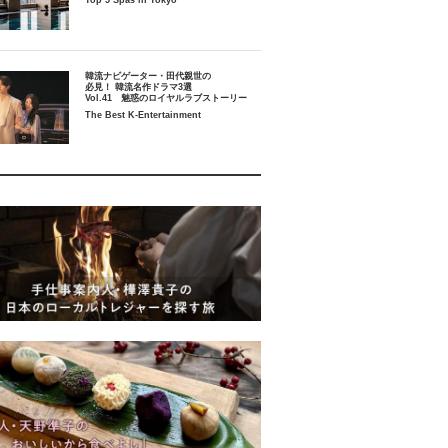
Top 5 Spas in Tokyo
韓流ナビゲーター・田代親世の
必見！ 韓流名作ドラマ3選
Vol.41 魅惑のロイヤルラブストーリー
The Best K-Entertainment