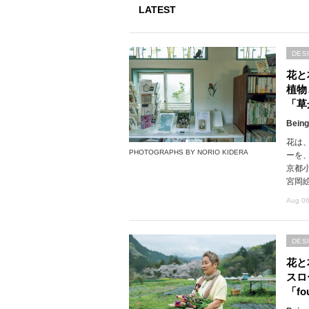
LATEST
DES
花と
植物
「草
Being
花は
PHOTOGRAPHS BY NORIO KIDERA
ーを
京都
宮岡
Aug 06
DES
花と
スロ
「fou