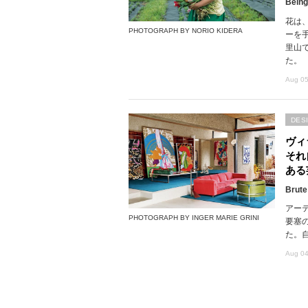
Being
花は
PHOTOGRAPH BY NORIO KIDERA
ーを
里山で
た。
Aug 05
DES
ヴィ
それ
ある
Brute
アー
PHOTOGRAPH BY INGER MARIE GRINI
要塞
た。
Aug 04