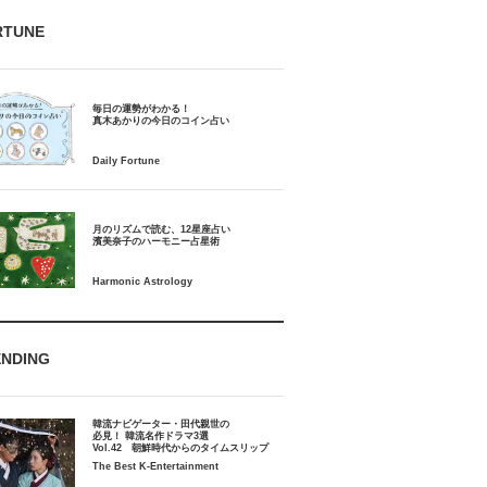
RTUNE
毎日の運勢がわかる！
月のリズムで読む、12星座占い
ENDING
韓流ナビゲーター・田代親世の
必見！ 韓流名作ドラマ3選
Vol.42 朝鮮時代からのタイムスリップ
The Best K-Entertainment