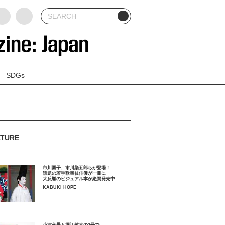
SDGs
ATURE
市川團子、市川染五郎らが登場！
話題の若手歌舞伎俳優が一冊に
大反響のビジュアル本が絶賛発売中
KABUKI HOPE