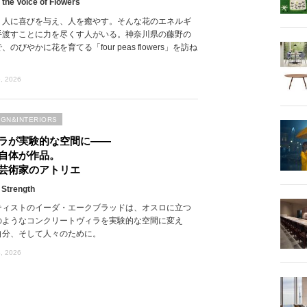
 the Voice of Flowers
、人に喜びを与え、人を癒やす。そんな花のエネルギ
手渡すことに力を尽くす人がいる。神奈川県の藤野の
、のびやかに花を育てる「four peas flowers」を訪ね
, 2026
IGN&INTERIORS
ラが実験的な空間に――
自体が作品。
芸術家のアトリエ
 Strength
ティストのイーダ・エークブラッドは、オスロに立つ
のようなコンクリートヴィラを実験的な空間に変え
自分、そして人々のために。
, 2026