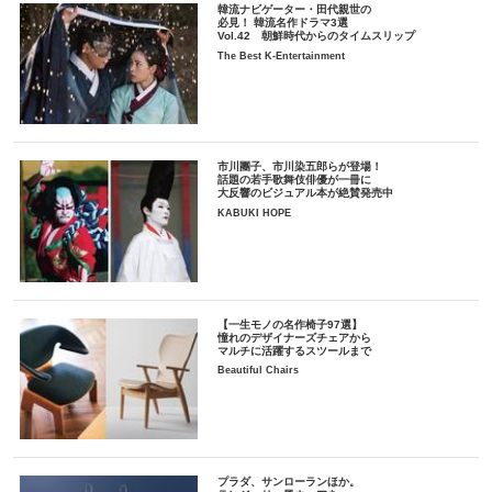
韓流ナビゲーター・田代親世の
必見！ 韓流名作ドラマ3選
Vol.42 朝鮮時代からのタイムスリップ
The Best K-Entertainment
市川團子、市川染五郎らが登場！
話題の若手歌舞伎俳優が一冊に
大反響のビジュアル本が絶賛発売中
KABUKI HOPE
【一生モノの名作椅子97選】
憧れのデザイナーズチェアから
マルチに活躍するスツールまで
Beautiful Chairs
プラダ、サンローランほか。