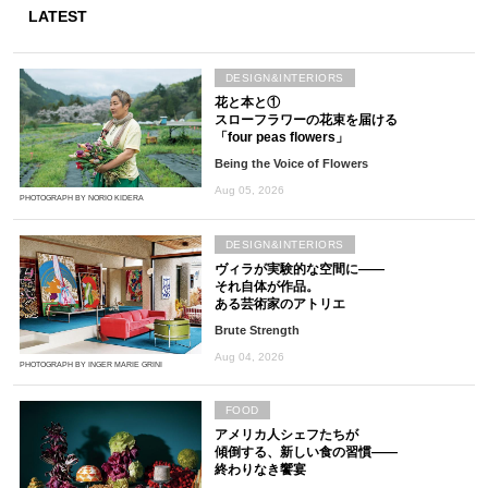
LATEST
DESIGN&INTERIORS
花と本と①
スローフラワーの花束を届ける
「four peas flowers」
Being the Voice of Flowers
Aug 05, 2026
PHOTOGRAPH BY NORIO KIDERA
DESIGN&INTERIORS
ヴィラが実験的な空間に――
それ自体が作品。
ある芸術家のアトリエ
Brute Strength
Aug 04, 2026
PHOTOGRAPH BY INGER MARIE GRINI
FOOD
アメリカ人シェフたちが
傾倒する、新しい食の習慣――
終わりなき饗宴