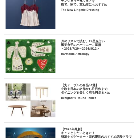
ランジェリー風ウェアを
街で、家で。重ね着にもおすすめ
The New Lingerie Dressing
月のリズムで読む、12星座占い
濱美奈子のハーモニー占星術
＜2026/7/29～2026/8/12＞
Harmonic Astrology
【丸テーブルの名品34選】
北欧や日本の名作から注目作まで。
ダイニングを美しく彩る円卓まとめ
Designer's Round Tables
【2026年最新】
キュンとしたいときに！
韓流ナビゲーター・田代親世のおすすめ恋愛ドラマ