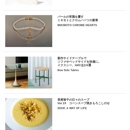
パールの常識を覆す
ミキモトとクロムハーツの新章
MIKIMOTO CHROME HEARTS
新作サイドテーブルで
ソファやベッドサイドを快適に。
イクスシー、HAYほか6選
New Side Tables
長尾智子の日々のスープ
Vol.19 コーンスープ焼きもろこしのせ
SOUP, A WAY OF LIFE