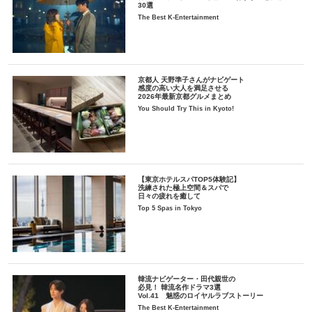
30選
The Best K-Entertainment
京都人 天野準子さんがナビゲート
感度の高い大人を満足させる
2026年最新京都グルメまとめ
You Should Try This in Kyoto!
【東京ホテルスパTOP5体験記】
洗練された極上空間＆スパで
日々の疲れを癒して
Top 5 Spas in Tokyo
韓流ナビゲーター・田代親世の
必見！ 韓流名作ドラマ3選
Vol.41 魅惑のロイヤルラブストーリー
The Best K-Entertainment