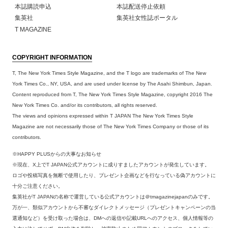
本誌購読申込
本誌配送停止依頼
集英社
集英社女性誌ポータル
T MAGAZINE
COPYRIGHT INFORMATION
T, The New York Times Style Magazine, and the T logo are trademarks of The New
York Times Co., NY, USA, and are used under license by The Asahi Shimbun, Japan.
Content reproduced from T, The New York Times Style Magazine, copyright 2016 The
New York Times Co. and/or its contributors, all rights reserved.
The views and opinions expressed within T JAPAN The New York Times Style
Magazine are not necessarily those of The New York Times Company or those of its
contributors.
※HAPPY PLUSからの大事なお知らせ
※現在、X上でT JAPAN公式アカウントに成りすましたアカウントが発生しています。
ロゴや投稿写真を無断で使用したり、プレゼント企画などを行なっている偽アカウントに
十分ご注意ください。
集英社がT JAPANの名称で運営している公式アカウントは＠tmagazinejapanのみです。
万が一、類似アカウントから不審なダイレクトメッセージ（プレゼントキャンペーンの当
選通知など）を受け取った場合は、DMへの返信や記載URLへのアクセス、個人情報等の