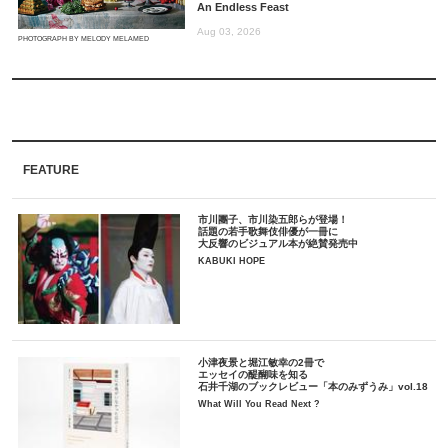
An Endless Feast
Aug 03, 2026
PHOTOGRAPH BY MELODY MELAMED
FEATURE
市川團子、市川染五郎らが登場！
話題の若手歌舞伎俳優が一冊に
大反響のビジュアル本が絶賛発売中
KABUKI HOPE
小津夜景と堀江敏幸の2冊で
エッセイの醍醐味を知る
石井千湖のブックレビュー「本のみずうみ」vol.18
What Will You Read Next ?