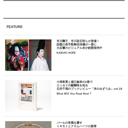
FEATURE
市川團子、市川染五郎らが登場！
話題の若手歌舞伎俳優が一冊に
大反響のビジュアル本が絶賛発売中
KABUKI HOPE
小津夜景と堀江敏幸の2冊で
エッセイの醍醐味を知る
石井千湖のブックレビュー「本のみずうみ」vol.18
What Will You Read Next ?
パールの常識を覆す
ミキモトとクロムハーツの新章