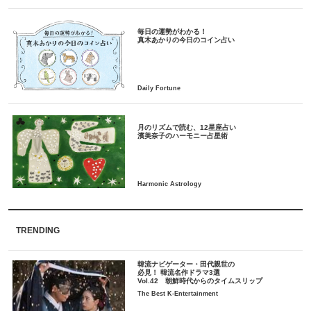
毎日の運勢がわかる！
月のリズムで読む、12星座占い
TRENDING
韓流ナビゲーター・田代親世の
必見！ 韓流名作ドラマ3選
Vol.42 朝鮮時代からのタイムスリップ
The Best K-Entertainment