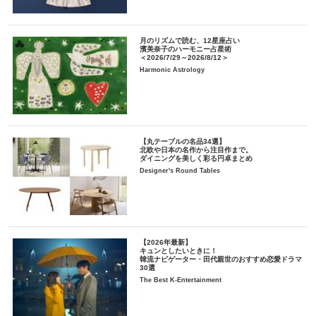
月のリズムで読む、12星座占い
濱美奈子のハーモニー占星術
＜2026/7/29～2026/8/12＞
Harmonic Astrology
【丸テーブルの名品34選】
北欧や日本の名作から注目作まで。
ダイニングを美しく彩る円卓まとめ
Designer's Round Tables
【2026年最新】
キュンとしたいときに！
韓流ナビゲーター・田代親世のおすすめ恋愛ドラマ
30選
The Best K-Entertainment