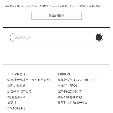
編集部から届くメールマガジン、会員限定プレゼントや特別イベントへの応募など特典が満載
新規会員登録
T JAPANとは
利用規約
集英社女性誌ポータル利用規約
集英社プライバシーポリシー
お問い合わせ
ヘルプ（FAQ）
広告掲載に関して
記事掲載に関して
本誌購読申込
本誌配送停止依頼
集英社
集英社女性誌ポータル
T MAGAZINE