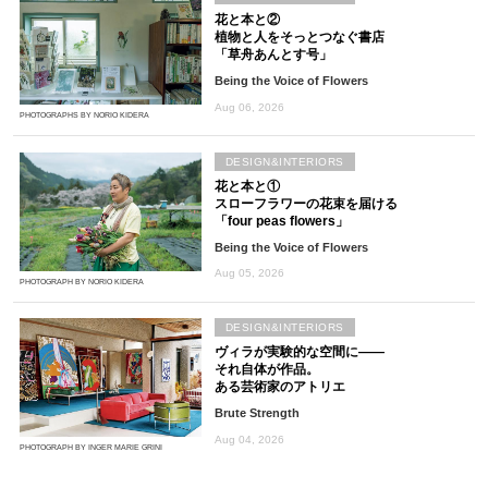
花と本と②
植物と人をそっとつなぐ書店
「草舟あんとす号」
Being the Voice of Flowers
Aug 06, 2026
PHOTOGRAPHS BY NORIO KIDERA
DESIGN&INTERIORS
花と本と①
スローフラワーの花束を届ける
「four peas flowers」
Being the Voice of Flowers
Aug 05, 2026
PHOTOGRAPH BY NORIO KIDERA
DESIGN&INTERIORS
ヴィラが実験的な空間に――
それ自体が作品。
ある芸術家のアトリエ
Brute Strength
Aug 04, 2026
PHOTOGRAPH BY INGER MARIE GRINI