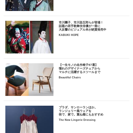
市川團子、市川染五郎らが登場！
話題の若手歌舞伎俳優が一冊に
大反響のビジュアル本が絶賛発売中
KABUKI HOPE
【一生モノの名作椅子97選】
憧れのデザイナーズチェアから
マルチに活躍するスツールまで
Beautiful Chairs
プラダ、サンローランほか。
ランジェリー風ウェアを
街で、家で。重ね着にもおすすめ
The New Lingerie Dressing