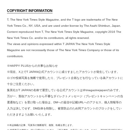
COPYRIGHT INFORMATION
T, The New York Times Style Magazine, and the T logo are trademarks of The New
York Times Co., NY, USA, and are used under license by The Asahi Shimbun, Japan.
Content reproduced from T, The New York Times Style Magazine, copyright 2016 The
New York Times Co. and/or its contributors, all rights reserved.
The views and opinions expressed within T JAPAN The New York Times Style
Magazine are not necessarily those of The New York Times Company or those of its
contributors.
※HAPPY PLUSからの大事なお知らせ
※現在、X上でT JAPAN公式アカウントに成りすましたアカウントが発生しています。
ロゴや投稿写真を無断で使用したり、プレゼント企画などを行なっている偽アカウントに
十分ご注意ください。
集英社がT JAPANの名称で運営している公式アカウントは＠tmagazinejapanのみです。
万が一、類似アカウントから不審なダイレクトメッセージ（プレゼントキャンペーンの当
選通知など）を受け取った場合は、DMへの返信や記載URLへのアクセス、個人情報等の
入力は決してせず、DM自体を削除し、被害防止のため同アカウントのブロックをしてい
ただきますようお願いいたします。
※本誌掲載の記事、写真等の無断複写、複製、転載を禁じます。