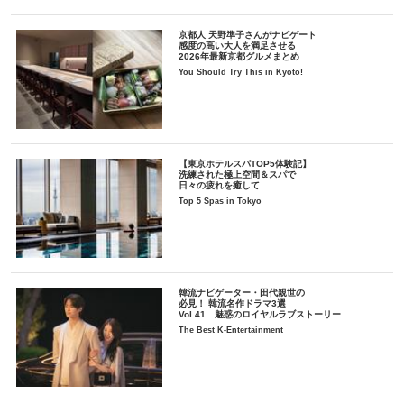
京都人 天野準子さんがナビゲート
感度の高い大人を満足させる
2026年最新京都グルメまとめ
You Should Try This in Kyoto!
【東京ホテルスパTOP5体験記】
洗練された極上空間＆スパで
日々の疲れを癒して
Top 5 Spas in Tokyo
韓流ナビゲーター・田代親世の
必見！ 韓流名作ドラマ3選
Vol.41 魅惑のロイヤルラブストーリー
The Best K-Entertainment