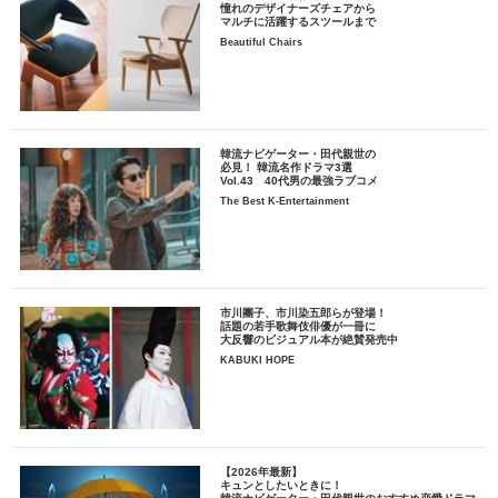
憧れのデザイナーズチェアから
マルチに活躍するスツールまで
Beautiful Chairs
韓流ナビゲーター・田代親世の
必見！ 韓流名作ドラマ3選
Vol.43 40代男の最強ラブコメ
The Best K-Entertainment
市川團子、市川染五郎らが登場！
話題の若手歌舞伎俳優が一冊に
大反響のビジュアル本が絶賛発売中
KABUKI HOPE
【2026年最新】
キュンとしたいときに！