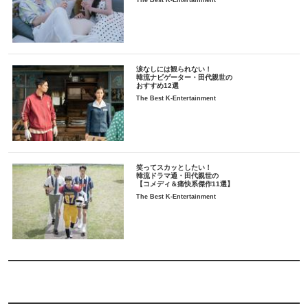
涙なしには観られない！
韓流ナビゲーター・田代親世の
おすすめ12選
The Best K-Entertainment
笑ってスカッとしたい！
韓流ドラマ通・田代親世の
【コメディ＆痛快系傑作11選】
The Best K-Entertainment