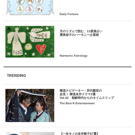
月のリズムで読む、12星座占い
TRENDING
韓流ナビゲーター・田代親世の
必見！ 韓流名作ドラマ3選
Vol.42 朝鮮時代からのタイムスリップ
The Best K-Entertainment
【一生モノの名作椅子97選】