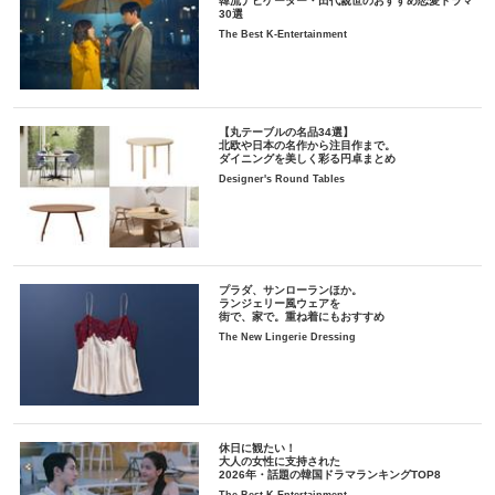
韓流ナビゲーター・田代親世のおすすめ恋愛ドラマ
30選
The Best K-Entertainment
【丸テーブルの名品34選】
北欧や日本の名作から注目作まで。
ダイニングを美しく彩る円卓まとめ
Designer's Round Tables
プラダ、サンローランほか。
ランジェリー風ウェアを
街で、家で。重ね着にもおすすめ
The New Lingerie Dressing
休日に観たい！
大人の女性に支持された
2026年・話題の韓国ドラマランキングTOP8
The Best K-Entertainment