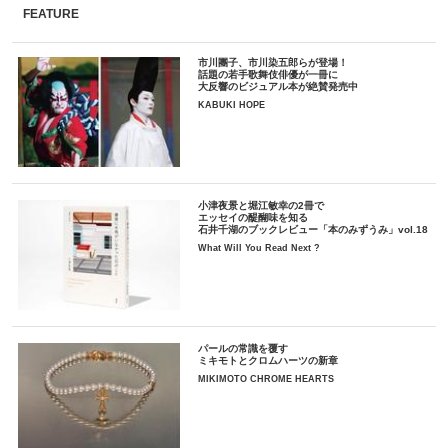
FEATURE
市川團子、市川染五郎らが登場！
話題の若手歌舞伎俳優が一冊に
大反響のビジュアル本が絶賛発売中
KABUKI HOPE
小津夜景と堀江敏幸の2冊で
エッセイの醍醐味を知る
石井千湖のブックレビュー「本のみずうみ」vol.18
What Will You Read Next ?
パールの常識を覆す
ミキモトとクロムハーツの新章
MIKIMOTO CHROME HEARTS