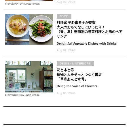
Aug 08, 2026
PHOTOGRAPH BY TAKAKO HIROSE
FOOD
料理家 平野由希子が提案
大人のおもてなしにぴったり！
【春、夏】季節別の野菜料理とお酒のペア
リング
Delightful Vegetable Dishes with Drinks
Aug 07, 2026
DESIGN&INTERIORS
花と本と②
植物と人をそっとつなぐ書店
「草舟あんとす号」
Being the Voice of Flowers
Aug 06, 2026
PHOTOGRAPHS BY NORIO KIDERA