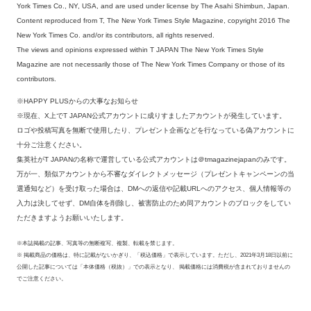
York Times Co., NY, USA, and are used under license by The Asahi Shimbun, Japan.
Content reproduced from T, The New York Times Style Magazine, copyright 2016 The
New York Times Co. and/or its contributors, all rights reserved.
The views and opinions expressed within T JAPAN The New York Times Style
Magazine are not necessarily those of The New York Times Company or those of its
contributors.
※HAPPY PLUSからの大事なお知らせ
※現在、X上でT JAPAN公式アカウントに成りすましたアカウントが発生しています。
ロゴや投稿写真を無断で使用したり、プレゼント企画などを行なっている偽アカウントに
十分ご注意ください。
集英社がT JAPANの名称で運営している公式アカウントは＠tmagazinejapanのみです。
万が一、類似アカウントから不審なダイレクトメッセージ（プレゼントキャンペーンの当
選通知など）を受け取った場合は、DMへの返信や記載URLへのアクセス、個人情報等の
入力は決してせず、DM自体を削除し、被害防止のため同アカウントのブロックをしてい
ただきますようお願いいたします。
※本誌掲載の記事、写真等の無断複写、複製、転載を禁じます。
※ 掲載商品の価格は、特に記載がないかぎり、「税込価格」で表示しています。ただし、2021年3月18日以前に
公開した記事については「本体価格（税抜）」での表示となり、 掲載価格には消費税が含まれておりませんの
でご注意ください。