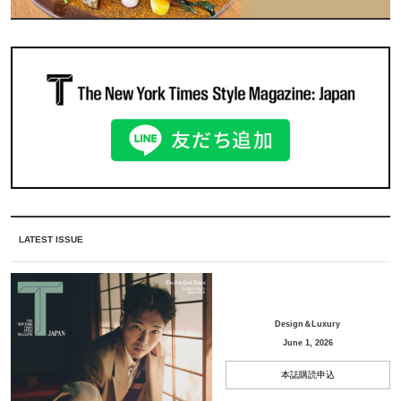
LATEST ISSUE
Design＆Luxury
June 1, 2026
本誌購読申込