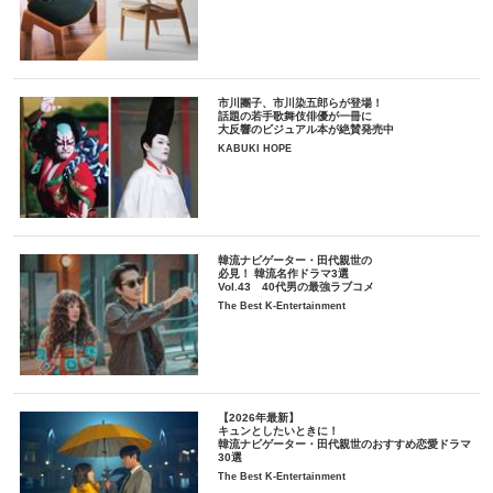
市川團子、市川染五郎らが登場！
話題の若手歌舞伎俳優が一冊に
大反響のビジュアル本が絶賛発売中
KABUKI HOPE
韓流ナビゲーター・田代親世の
必見！ 韓流名作ドラマ3選
Vol.43 40代男の最強ラブコメ
The Best K-Entertainment
【2026年最新】
キュンとしたいときに！
韓流ナビゲーター・田代親世のおすすめ恋愛ドラマ
30選
The Best K-Entertainment