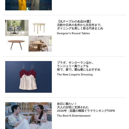
【丸テーブルの名品34選】
北欧や日本の名作から注目作まで。
ダイニングを美しく彩る円卓まとめ
Designer's Round Tables
プラダ、サンローランほか。
ランジェリー風ウェアを
街で、家で。重ね着にもおすすめ
The New Lingerie Dressing
休日に観たい！
大人の女性に支持された
2026年・話題の韓国ドラマランキングTOP8
The Best K-Entertainment