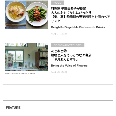
FOOD
料理家 平野由希子が提案
大人のおもてなしにぴったり！
【春、夏】季節別の野菜料理とお酒のペア
リング
Delightful Vegetable Dishes with Drinks
Aug 07, 2026
DESIGN&INTERIORS
花と本と②
植物と人をそっとつなぐ書店
「草舟あんとす号」
Being the Voice of Flowers
Aug 06, 2026
PHOTOGRAPHS BY NORIO KIDERA
FEATURE