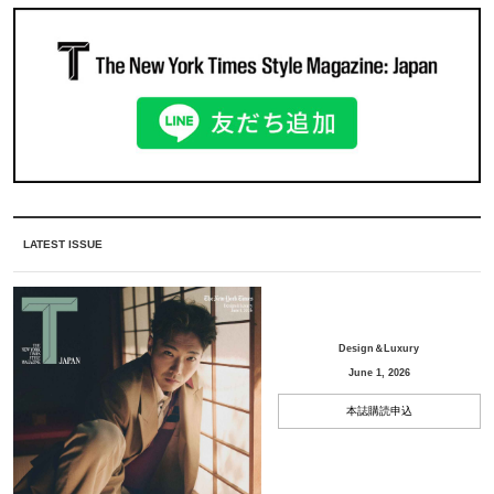
LATEST ISSUE
Design＆Luxury
June 1, 2026
本誌購読申込