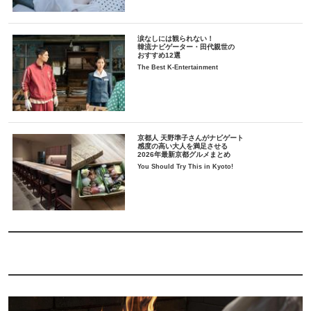
涙なしには観られない！
韓流ナビゲーター・田代親世の
おすすめ12選
The Best K-Entertainment
京都人 天野準子さんがナビゲート
感度の高い大人を満足させる
2026年最新京都グルメまとめ
You Should Try This in Kyoto!