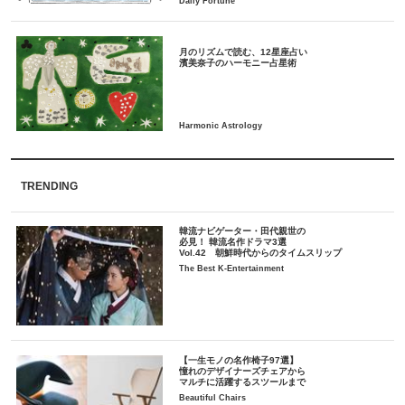
月のリズムで読む、12星座占い
TRENDING
韓流ナビゲーター・田代親世の
必見！ 韓流名作ドラマ3選
Vol.42 朝鮮時代からのタイムスリップ
The Best K-Entertainment
【一生モノの名作椅子97選】
憧れのデザイナーズチェアから
マルチに活躍するスツールまで
Beautiful Chairs