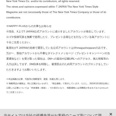
New York Times Co. and/or its contributors, all rights reserved.
The views and opinions expressed within T JAPAN The New York Times Style
Magazine are not necessarily those of The New York Times Company or those of its
contributors.
※HAPPY PLUSからの大事なお知らせ
※現在、X上でT JAPAN公式アカウントに成りすましたアカウントが発生しています。
ロゴや投稿写真を無断で使用したり、プレゼント企画などを行なっている偽アカウントに
十分ご注意ください。
集英社がT JAPANの名称で運営している公式アカウントは＠tmagazinejapanのみです。
万が一、類似アカウントから不審なダイレクトメッセージ（プレゼントキャンペーンの当
選通知など）を受け取った場合は、DMへの返信や記載URLへのアクセス、個人情報等の
入力は決してせず、DM自体を削除し、被害防止のため同アカウントのブロックをしてい
ただきますようお願いいたします。
※本誌掲載の記事、写真等の無断複写、複製、転載を禁じます。
※ 掲載商品の価格は、特に記載がないかぎり、「税込価格」で表示しています。ただし、2021年3月18日以前に
公開した記事については「本体価格（税抜）」での表示となり、 掲載価格には消費税が含まれておりませんの
でご注意ください。
当サイトでは当社の提携先等がお客様のニーズ等について調