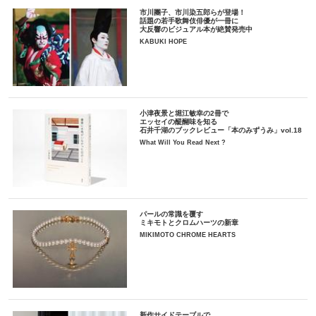
市川團子、市川染五郎らが登場！
話題の若手歌舞伎俳優が一冊に
大反響のビジュアル本が絶賛発売中
KABUKI HOPE
小津夜景と堀江敏幸の2冊で
エッセイの醍醐味を知る
石井千湖のブックレビュー「本のみずうみ」vol.18
What Will You Read Next ?
パールの常識を覆す
ミキモトとクロムハーツの新章
MIKIMOTO CHROME HEARTS
新作サイドテーブルで