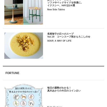
ソファやベッドサイドを快適に。
イクスシー、HAYほか6選
New Side Tables
長尾智子の日々のスープ
Vol.19 コーンスープ焼きもろこしのせ
SOUP, A WAY OF LIFE
FORTUNE
毎日の運勢がわかる！