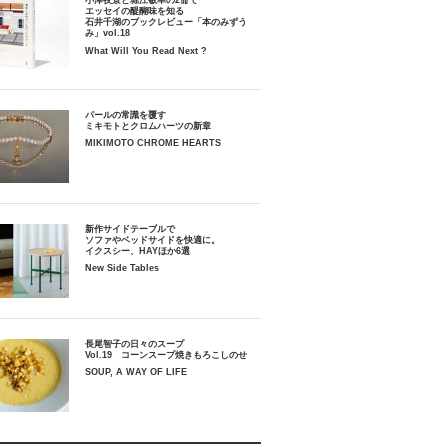
小津夜景と堀江敏幸の2冊で
エッセイの醍醐味を知る
石井千湖のブックレビュー「本のみずう
み」vol.18
What Will You Read Next ?
パールの常識を覆す
ミキモトとクロムハーツの新章
MIKIMOTO CHROME HEARTS
新作サイドテーブルで
ソファやベッドサイドを快適に。
イクスシー、HAYほか6選
New Side Tables
長尾智子の日々のスープ
Vol.19 コーンスープ焼きもろこしのせ
SOUP, A WAY OF LIFE