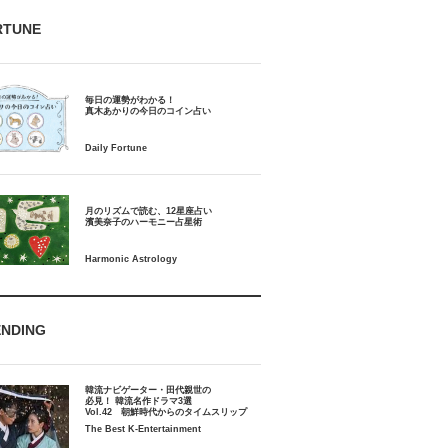
RTUNE
毎日の運勢がわかる！
月のリズムで読む、12星座占い
ENDING
韓流ナビゲーター・田代親世の
必見！ 韓流名作ドラマ3選
Vol.42 朝鮮時代からのタイムスリップ
The Best K-Entertainment