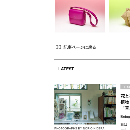
LATEST
DES
花と
植物
「草
Being
花は
PHOTOGRAPHS BY NORIO KIDERA
ーを