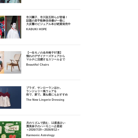
市川團子、市川染五郎らが登場！
話題の若手歌舞伎俳優が一冊に
大反響のビジュアル本が絶賛発売中
KABUKI HOPE
【一生モノの名作椅子97選】
憧れのデザイナーズチェアから
マルチに活躍するスツールまで
Beautiful Chairs
プラダ、サンローランほか。
ランジェリー風ウェアを
街で、家で。重ね着にもおすすめ
The New Lingerie Dressing
月のリズムで読む、12星座占い
濱美奈子のハーモニー占星術
＜2026/7/29～2026/8/12＞
Harmonic Astrology