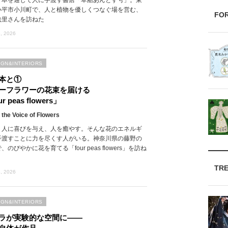
小平市小川町で、人と植物を優しくつなぐ場を営む、
FO
絵里さんを訪ねた
, 2026
IGN&INTERIORS
本と①
ーフラワーの花束を届ける
r peas flowers」
 the Voice of Flowers
、人に喜びを与え、人を癒やす。そんな花のエネルギ
手渡すことに力を尽くす人がいる。神奈川県の藤野の
、のびやかに花を育てる「four peas flowers」を訪ね
TR
, 2026
IGN&INTERIORS
ラが実験的な空間に――