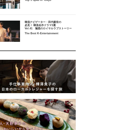
Top 5 Spas in Tokyo
韓流ナビゲーター・田代親世の
必見！ 韓流名作ドラマ3選
Vol.41 魅惑のロイヤルラブストーリー
The Best K-Entertainment