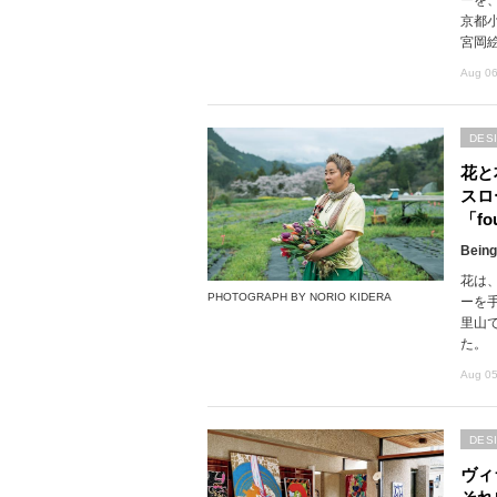
京都
宮岡
Aug 06
DES
花と
スロ
「fou
Being
花は
PHOTOGRAPH BY NORIO KIDERA
ーを
里山で
た。
Aug 05
DES
ヴィ