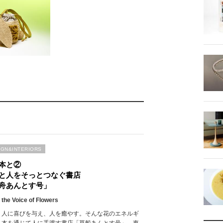
IGN&INTERIORS
本と②
と人をそっとつなぐ書店
舟あんとす号」
 the Voice of Flowers
、人に喜びを与え、人を癒やす。そんな花のエネルギ
、本を通じて人に手渡す書店「草船あんとす号」。東