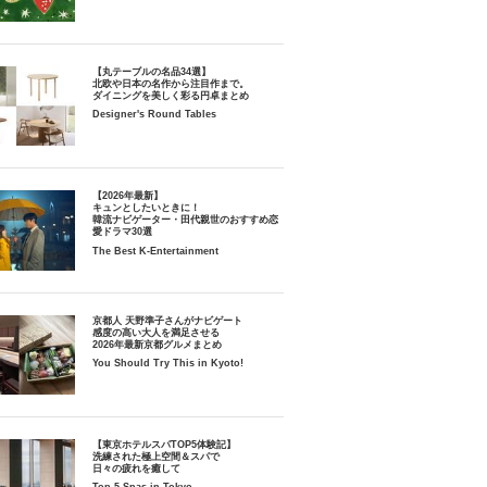
【丸テーブルの名品34選】
北欧や日本の名作から注目作まで。
ダイニングを美しく彩る円卓まとめ
Designer's Round Tables
【2026年最新】
キュンとしたいときに！
韓流ナビゲーター・田代親世のおすすめ恋
愛ドラマ30選
The Best K-Entertainment
京都人 天野準子さんがナビゲート
感度の高い大人を満足させる
2026年最新京都グルメまとめ
You Should Try This in Kyoto!
【東京ホテルスパTOP5体験記】
洗練された極上空間＆スパで
日々の疲れを癒して