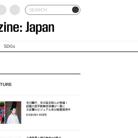
SDGs
ATURE
市川團子、市川染五郎らが登場！
話題の若手歌舞伎俳優が一冊に
大反響のビジュアル本が絶賛発売中
KABUKI HOPE