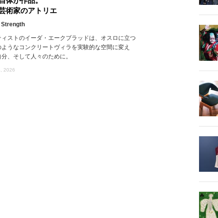
自体が作品。
芸術家のアトリエ
 Strength
ティストのイーダ・エークブラッドは、オスロに立つ
のようなコンクリートヴィラを実験的な空間に変え
自分、そして人々のために。
, 2026