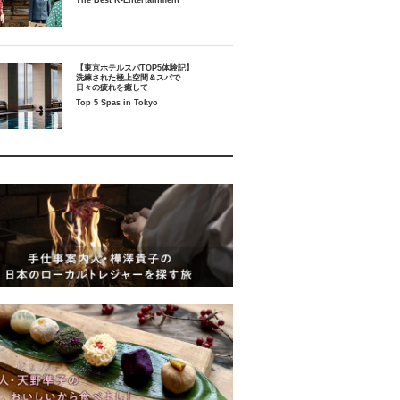
The Best K-Entertainment
【東京ホテルスパTOP5体験記】
洗練された極上空間＆スパで
日々の疲れを癒して
Top 5 Spas in Tokyo