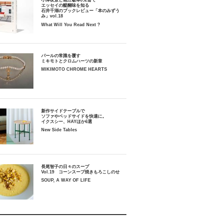
小津夜景と堀江敏幸の2冊で
エッセイの醍醐味を知る
石井千湖のブックレビュー「本のみずう
み」vol.18
What Will You Read Next ?
パールの常識を覆す
ミキモトとクロムハーツの新章
MIKIMOTO CHROME HEARTS
新作サイドテーブルで
ソファやベッドサイドを快適に。
イクスシー、HAYほか6選
New Side Tables
長尾智子の日々のスープ
Vol.19 コーンスープ焼きもろこしのせ
SOUP, A WAY OF LIFE