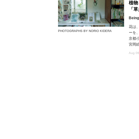
植物
「草
Being
花は
PHOTOGRAPHS BY NORIO KIDERA
ーを
京都
宮岡
Aug 06