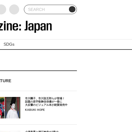
SDGs
ATURE
市川團子、市川染五郎らが登場！
話題の若手歌舞伎俳優が一冊に
大反響のビジュアル本が絶賛発売中
KABUKI HOPE