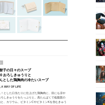
D
智子の日々のスープ
l.20 おろしきゅうりと
んとした鶏胸肉の冷たいスープ
 A WAY OF LIFE
ん！とした口当たりに仕上げた鶏胸肉に、目にも涼や
おろしきゅうりをたっぷりと。高たんぱくで低脂質の
肉と、カリウム、ビタミンCやビタミンKを含むきゅう