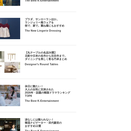
The Best K-Entertainment
プラダ、サンローランほか。
ランジェリー風ウェアを
街で、家で。重ね着にもおすすめ
The New Lingerie Dressing
【丸テーブルの名品34選】
北欧や日本の名作から注目作まで。
ダイニングを美しく彩る円卓まとめ
Designer's Round Tables
休日に観たい！
大人の女性に支持された
2026年・話題の韓国ドラマランキング
TOP8
The Best K-Entertainment
涙なしには観られない！
韓流ナビゲーター・田代親世の
おすすめ12選