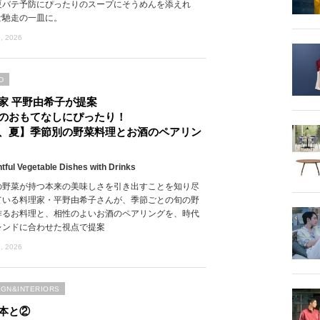
夏バテ予防にぴったりのスープにそうめんを添えれ
ご馳走の一皿に。
, 2026
D
家 平野由希子が提案
のおもてなしにぴったり！
、夏】季節別の野菜料理とお酒のペアリン
htful Vegetable Dishes with Drinks
の野菜が持つ本来の美味しさを引き出すことを知り尽
ている料理家・平野由希子さんが、季節ごとの旬の野
作るお料理と、相性のよいお酒のペアリングを、時代
レンドに合わせた視点で提案
, 2026
IGN&INTERIORS
本と②