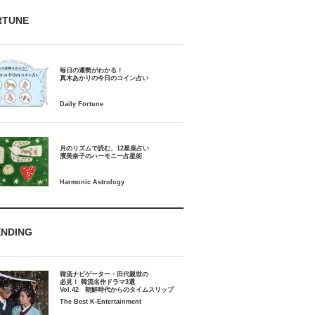
RTUNE
毎日の運勢がわかる！
月のリズムで読む、12星座占い
ENDING
韓流ナビゲーター・田代親世の
必見！ 韓流名作ドラマ3選
Vol.42 朝鮮時代からのタイムスリップ
The Best K-Entertainment