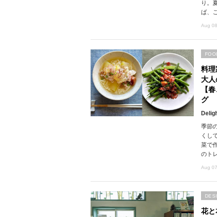
り。
ば、
Aug 08
FOO
料理
大人
【春
グ
Delig
季節
くし
菜で
のト
Aug 07
DES
花と