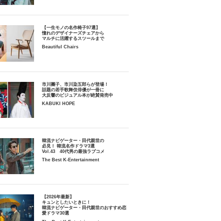
【一生モノの名作椅子97選】
憧れのデザイナーズチェアから
マルチに活躍するスツールまで
Beautiful Chairs
市川團子、市川染五郎らが登場！
話題の若手歌舞伎俳優が一冊に
大反響のビジュアル本が絶賛発売中
KABUKI HOPE
韓流ナビゲーター・田代親世の
必見！ 韓流名作ドラマ3選
Vol.43 40代男の最強ラブコメ
The Best K-Entertainment
【2026年最新】
キュンとしたいときに！
韓流ナビゲーター・田代親世のおすすめ恋
愛ドラマ30選