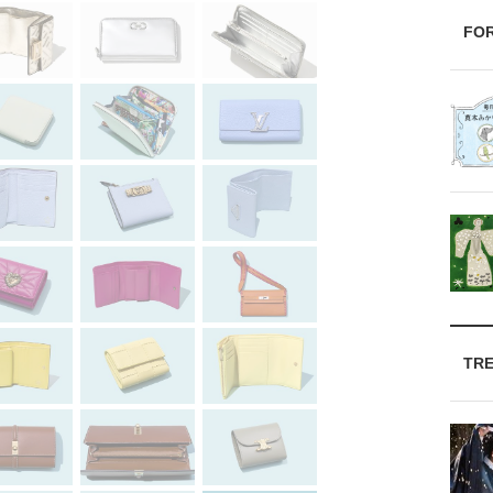
FO
TR