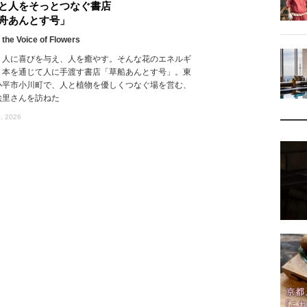
と人をそっとつなぐ書店
舟あんとす号」
 the Voice of Flowers
、人に喜びを与え、人を癒やす。そんな花のエネルギ
、本を通じて人に手渡す書店「草船あんとす号」。東
小平市小川町で、人と植物を優しくつなぐ場を営む、
絵里さんを訪ねた
, 2026