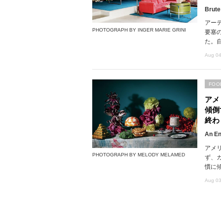
Brute
アー
PHOTOGRAPH BY INGER MARIE GRINI
要塞
た。
Aug 04
FOO
アメ
傾倒
終わ
An En
アメ
PHOTOGRAPH BY MELODY MELAMED
ず、
慣に
Aug 03