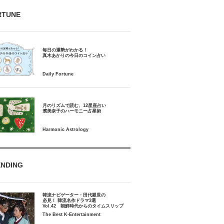
RTUNE
毎日の運勢がわかる！
月のリズムで読む、12星座占い
ENDING
韓流ナビゲーター・田代親世の
必見！ 韓流名作ドラマ3選
Vol.42 朝鮮時代からのタイムスリップ
The Best K-Entertainment