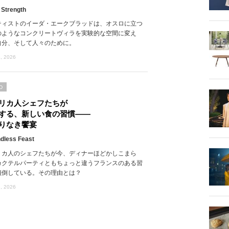
 Strength
ティストのイーダ・エークブラッドは、オスロに立つ
のようなコンクリートヴィラを実験的な空間に変え
自分、そして人々のために。
, 2026
D
リカ人シェフたちが
する、新しい食の習慣――
りなき饗宴
dless Feast
リカ人のシェフたちが今、ディナーほどかしこまら
カクテルパーティともちょっと違うフランスのある習
傾倒している。その理由とは？
, 2026