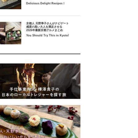
Delicious Delight Recipes！
京都人 天野準子さんがナビゲート
感度の高い大人を満足させる
2026年最新京都グルメまとめ
You Should Try This in Kyoto!