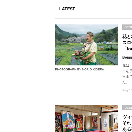
LATEST
DES
花と
スロ
「fou
Being
花は
PHOTOGRAPH BY NORIO KIDERA
ーを
里山で
た。
Aug 05
DES
ヴィ
それ
ある