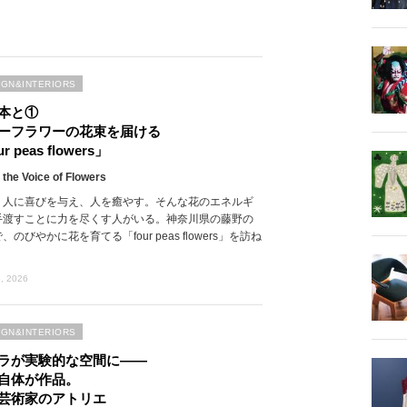
IGN&INTERIORS
本と①
ーフラワーの花束を届ける
r peas flowers」
 the Voice of Flowers
、人に喜びを与え、人を癒やす。そんな花のエネルギ
手渡すことに力を尽くす人がいる。神奈川県の藤野の
、のびやかに花を育てる「four peas flowers」を訪ね
, 2026
IGN&INTERIORS
ラが実験的な空間に――
自体が作品。
芸術家のアトリエ