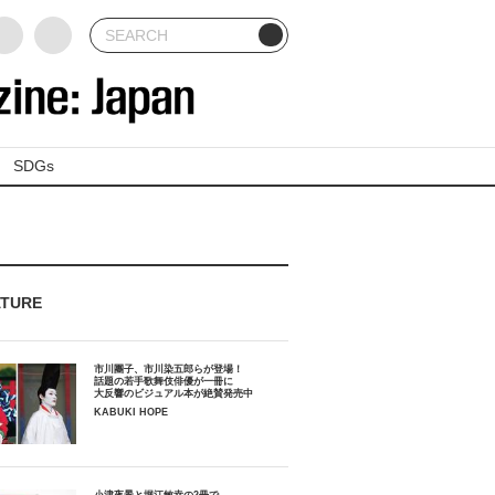
SDGs
ATURE
市川團子、市川染五郎らが登場！
話題の若手歌舞伎俳優が一冊に
大反響のビジュアル本が絶賛発売中
KABUKI HOPE