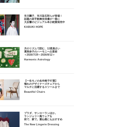
市川團子、市川染五郎らが登場！
話題の若手歌舞伎俳優が一冊に
大反響のビジュアル本が絶賛発売中
KABUKI HOPE
月のリズムで読む、12星座占い
濱美奈子のハーモニー占星術
＜2026/7/29～2026/8/12＞
Harmonic Astrology
【一生モノの名作椅子97選】
憧れのデザイナーズチェアから
マルチに活躍するスツールまで
Beautiful Chairs
プラダ、サンローランほか。
ランジェリー風ウェアを
街で、家で。重ね着にもおすすめ
The New Lingerie Dressing