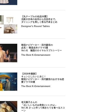
【丸テーブルの名品34選】
北欧や日本の名作から注目作まで。
ダイニングを美しく彩る円卓まとめ
Designer's Round Tables
韓流ナビゲーター・田代親世の
必見！ 韓流名作ドラマ3選
Vol.41 魅惑のロイヤルラブストーリー
The Best K-Entertainment
【2026年最新】
キュンとしたいときに！
韓流ナビゲーター・田代親世のおすすめ恋
愛ドラマ30選
The Best K-Entertainment
有元葉子さんの
「おいしいものは身体にいいのよ」
Vol.36 さっと作って焼きたてを食べるスコ
ーン