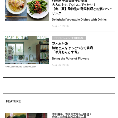
料理家 平野由希子が提案
大人のおもてなしにぴったり！
【春、夏】季節別の野菜料理とお酒のペア
リング
Delightful Vegetable Dishes with Drinks
Aug 07, 2026
DESIGN&INTERIORS
花と本と②
植物と人をそっとつなぐ書店
「草舟あんとす号」
Being the Voice of Flowers
Aug 06, 2026
PHOTOGRAPHS BY NORIO KIDERA
FEATURE
市川團子、市川染五郎らが登場！
話題の若手歌舞伎俳優が一冊に