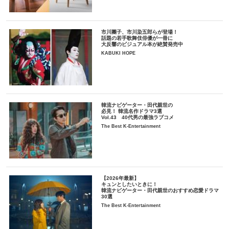
市川團子、市川染五郎らが登場！
話題の若手歌舞伎俳優が一冊に
大反響のビジュアル本が絶賛発売中
KABUKI HOPE
韓流ナビゲーター・田代親世の
必見！ 韓流名作ドラマ3選
Vol.43 40代男の最強ラブコメ
The Best K-Entertainment
【2026年最新】
キュンとしたいときに！
韓流ナビゲーター・田代親世のおすすめ恋愛ドラマ
30選
The Best K-Entertainment