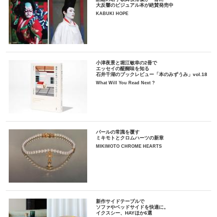
大反響のビジュアル本が絶賛発売中
KABUKI HOPE
小津夜景と堀江敏幸の2冊で
エッセイの醍醐味を知る
石井千湖のブックレビュー「本のみずうみ」vol.18
What Will You Read Next ?
パールの常識を覆す
ミキモトとクロムハーツの新章
MIKIMOTO CHROME HEARTS
新作サイドテーブルで
ソファやベッドサイドを快適に。
イクスシー、HAYほか6選