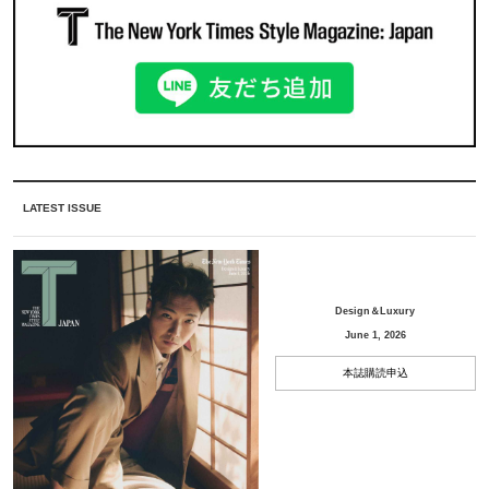
LATEST ISSUE
Design＆Luxury
June 1, 2026
本誌購読申込