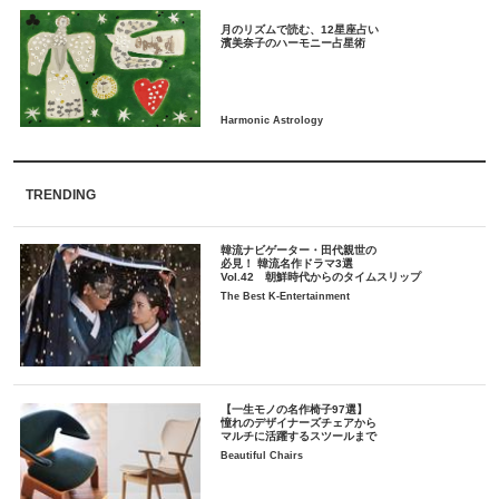
月のリズムで読む、12星座占い
TRENDING
韓流ナビゲーター・田代親世の
必見！ 韓流名作ドラマ3選
Vol.42 朝鮮時代からのタイムスリップ
The Best K-Entertainment
【一生モノの名作椅子97選】
憧れのデザイナーズチェアから
マルチに活躍するスツールまで
Beautiful Chairs