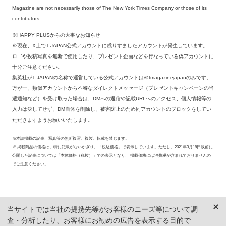
Magazine are not necessarily those of The New York Times Company or those of its
contributors.
※HAPPY PLUSからの大事なお知らせ
※現在、X上でT JAPAN公式アカウントに成りすましたアカウントが発生しています。
ロゴや投稿写真を無断で使用したり、プレゼント企画などを行なっている偽アカウントに
十分ご注意ください。
集英社がT JAPANの名称で運営している公式アカウントは＠tmagazinejapanのみです。
万が一、類似アカウントから不審なダイレクトメッセージ（プレゼントキャンペーンの当
選通知など）を受け取った場合は、DMへの返信や記載URLへのアクセス、個人情報等の
入力は決してせず、DM自体を削除し、被害防止のため同アカウントのブロックをしてい
ただきますようお願いいたします。
※本誌掲載の記事、写真等の無断複写、複製、転載を禁じます。
※ 掲載商品の価格は、特に記載がないかぎり、「税込価格」で表示しています。ただし、2021年3月18日以前に
公開した記事については「本体価格（税抜）」での表示となり、 掲載価格には消費税が含まれておりませんの
でご注意ください。
当サイトでは当社の提携先等がお客様のニーズ等について調
査・分析したり、お客様にお勧めの広告を表示する目的で