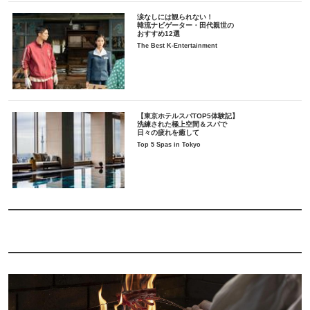
涙なしには観られない！
韓流ナビゲーター・田代親世の
おすすめ12選
The Best K-Entertainment
【東京ホテルスパTOP5体験記】
洗練された極上空間＆スパで
日々の疲れを癒して
Top 5 Spas in Tokyo