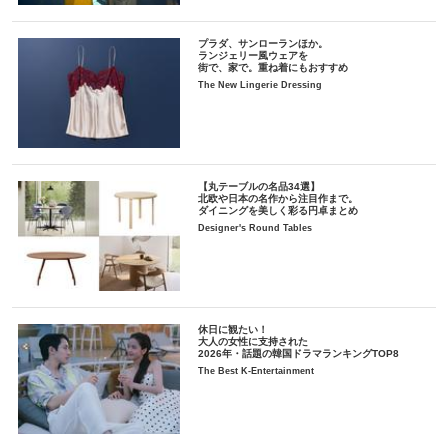
プラダ、サンローランほか。
ランジェリー風ウェアを
街で、家で。重ね着にもおすすめ
The New Lingerie Dressing
【丸テーブルの名品34選】
北欧や日本の名作から注目作まで。
ダイニングを美しく彩る円卓まとめ
Designer's Round Tables
休日に観たい！
大人の女性に支持された
2026年・話題の韓国ドラマランキングTOP8
The Best K-Entertainment