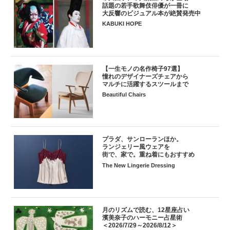
話題の若手歌舞伎俳優が一冊に
大反響のビジュアル本が絶賛発売中
KABUKI HOPE
【一生モノの名作椅子97選】
憧れのデザイナーズチェアから
マルチに活躍するスツールまで
Beautiful Chairs
プラダ、サンローランほか。
ランジェリー風ウェアを
街で、家で。重ね着にもおすすめ
The New Lingerie Dressing
月のリズムで読む、12星座占い
濱美奈子のハーモニー占星術
＜2026/7/29～2026/8/12＞