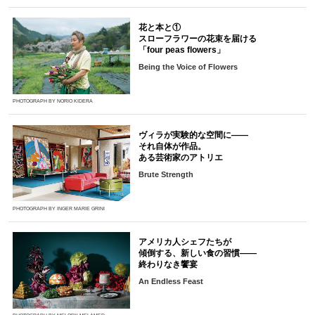
花と本と①
スローフラワーの花束を届ける
「four peas flowers」
Being the Voice of Flowers
PHOTOGRAPH BY NORIO KIDERA
ヴィラが実験的な空間に――
それ自体が作品。
ある芸術家のアトリエ
Brute Strength
PHOTOGRAPH BY INGER MARIE GRINI
アメリカ人シェフたちが
傾倒する、新しい食の習慣――
終わりなき饗宴
An Endless Feast