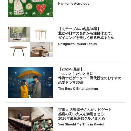
Harmonic Astrology
【丸テーブルの名品34選】
北欧や日本の名作から注目作まで。
ダイニングを美しく彩る円卓まとめ
Designer's Round Tables
【2026年最新】
キュンとしたいときに！
韓流ナビゲーター・田代親世のおすすめ
恋愛ドラマ30選
The Best K-Entertainment
京都人 天野準子さんがナビゲート
感度の高い大人を満足させる
2026年最新京都グルメまとめ
You Should Try This in Kyoto!