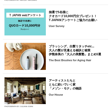
PHOTOGRAPH BY MELODY MELAMED
抽選で5名様に
クオカード10,000円分プレゼント！
T JAPANアンケートご協力のお願い
User Survey
ブラッシング、白髪リタッチetc...
大人の髪が見違える秘訣と秘策
伊熊奈美の「大人の美髪塾」まとめ5選
The Best Brushes for Aging Hair
アーティストたちと
ともに紡いでいく家
「メゾン・モナ」の物語
Our House
PHOTOGRAPH BY JULIANA SOHN