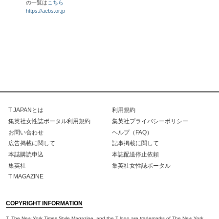
の一覧は
こちら
https://aebs.or.jp
T JAPANとは
利用規約
集英社女性誌ポータル利用規約
集英社プライバシーポリシー
お問い合わせ
ヘルプ（FAQ）
広告掲載に関して
記事掲載に関して
本誌購読申込
本誌配送停止依頼
集英社
集英社女性誌ポータル
T MAGAZINE
COPYRIGHT INFORMATION
T, The New York Times Style Magazine, and the T logo are trademarks of The New York