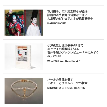
市川團子、市川染五郎らが登場！
話題の若手歌舞伎俳優が一冊に
大反響のビジュアル本が絶賛発売中
KABUKI HOPE
小津夜景と堀江敏幸の2冊で
エッセイの醍醐味を知る
石井千湖のブックレビュー「本のみずう
み」vol.18
What Will You Read Next ?
パールの常識を覆す
ミキモトとクロムハーツの新章
MIKIMOTO CHROME HEARTS