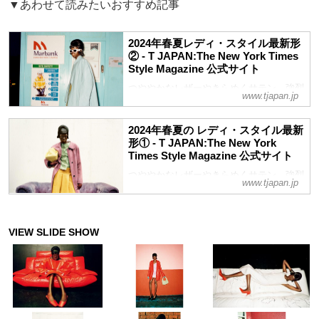
▼あわせて読みたいおすすめ記事
2024年春夏レディ・スタイル最新形
② - T JAPAN:The New York Times
Style Magazine 公式サイト
つややかなレザーやきらめくサテン、強烈
www.tjapan.jp
なソリッドカラー。’60ｓのモードシーン
を彷彿とさせつつ、2024年春夏、エレガ
2024年春夏の レディ・スタイル最新
ンスは新時代を迎えた
形① - T JAPAN:The New York
Times Style Magazine 公式サイト
つややかなレザーやきらめくサテン、強烈
www.tjapan.jp
なソリッドカラー。’60ｓのモードシーン
を彷彿とさせつつ、2024年春夏、エレガ
ンスは新時代を迎えた