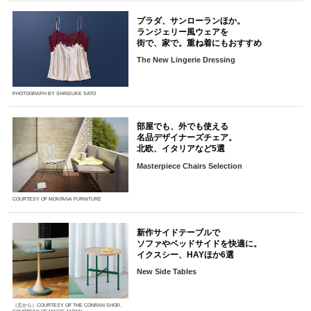
プラダ、サンローランほか。
ランジェリー風ウェアを
街で、家で。重ね着にもおすすめ
The New Lingerie Dressing
PHOTOGRAPH BY SHINSUKE SATO
部屋でも、外でも使える
名品デザイナーズチェア。
北欧、イタリアなど5選
Masterpiece Chairs Selection
COURTESY OF MONTANA FURNITURE
新作サイドテーブルで
ソファやベッドサイドを快適に。
イクスシー、HAYほか6選
New Side Tables
（左から）COURTESY OF THE CONRAN SHOP,