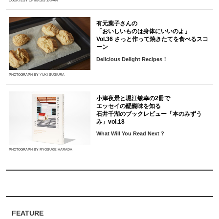
COURTESY OF MAGIS JAPAN
有元葉子さんの
「おいしいものは身体にいいのよ」
Vol.36 さっと作って焼きたてを食べるスコ
ーン
Delicious Delight Recipes！
PHOTOGRAPH BY YUKI SUGIURA
小津夜景と堀江敏幸の2冊で
エッセイの醍醐味を知る
石井千湖のブックレビュー「本のみずう
み」vol.18
What Will You Read Next ?
PHOTOGRAPH BY RYOSUKE HARADA
FEATURE