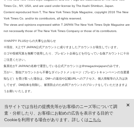
Times Co., NY, USA, and are used under license by The Asahi Shimbun, Japan.
Content reproduced from T, The New York Times Style Magazine, copyright 2016 The New
York Times Co. and/or its contributors, all rights reserved.
The views and opinions expressed within T JAPAN The New York Times Style Magazine are
not necessarily those of The New York Times Company or those of its contributors.
※HAPPY PLUSからの大事なお知らせ
※現在、X上でT JAPAN公式アカウントに成りすましたアカウントが発生しています。
ロゴや投稿写真を無断で使用したり、プレゼント企画などを行なっている偽アカウントに十分
ご注意ください。
集英社がT JAPANの名称で運営している公式アカウントは＠tmagazinejapanのみです。
万が一、類似アカウントから不審なダイレクトメッセージ（プレゼントキャンペーンの当選通
知など）を受け取った場合は、DMへの返信や記載URLへのアクセス、個人情報等の入力は決
してせず、DM自体を削除し、被害防止のため同アカウントのブロックをしていただきますよ
うお願いいたします。
※本誌掲載の記事、写真等の無断複写、複製、転載を禁じます。
当サイトでは当社の提携先等がお客様のニーズ等について調
※ 掲載商品の価格は、特に記載がないかぎり、「税込価格」で表示しています。ただし、2021年3月18日以前に公開し
査・分析したり、お客様にお勧めの広告を表示する目的で
た記事については「本体価格（税抜）」での表示となり、 掲載価格には消費税が含まれておりませんのでご注意くだ
さい。
Cookieを利用する場合があります。詳しくは
こちら