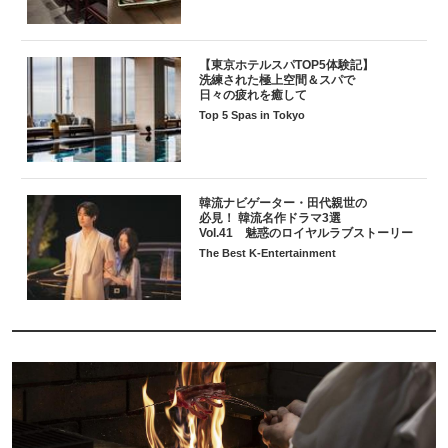
【東京ホテルスパTOP5体験記】
洗練された極上空間＆スパで
日々の疲れを癒して
Top 5 Spas in Tokyo
韓流ナビゲーター・田代親世の
必見！ 韓流名作ドラマ3選
Vol.41 魅惑のロイヤルラブストーリー
The Best K-Entertainment