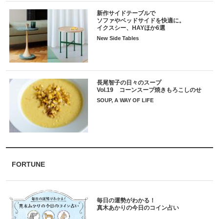
新作サイドテーブルで
ソファやベッドサイドを快適に。
イクスシー、HAYほか6選
New Side Tables
長尾智子の日々のスープ
Vol.19 コーンスープ焼きもろこしのせ
SOUP, A WAY OF LIFE
FORTUNE
毎日の運勢がわかる！