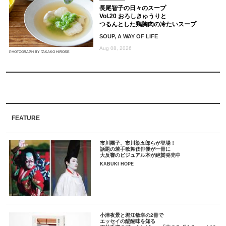
長尾智子の日々のスープ
Vol.20 おろしきゅうりと
つるんとした鶏胸肉の冷たいスープ
SOUP, A WAY OF LIFE
Aug 08, 2026
PHOTOGRAPH BY TAKAKO HIROSE
FEATURE
市川團子、市川染五郎らが登場！
話題の若手歌舞伎俳優が一冊に
大反響のビジュアル本が絶賛発売中
KABUKI HOPE
小津夜景と堀江敏幸の2冊で
エッセイの醍醐味を知る