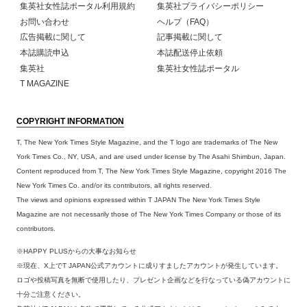
集英社女性誌ポータル利用規約
集英社プライバシーポリシー
お問い合わせ
ヘルプ（FAQ）
広告掲載に関して
記事掲載に関して
本誌購読申込
本誌配送停止依頼
集英社
集英社女性誌ポータル
T MAGAZINE
COPYRIGHT INFORMATION
T, The New York Times Style Magazine, and the T logo are trademarks of The New
York Times Co., NY, USA, and are used under license by The Asahi Shimbun, Japan.
Content reproduced from T, The New York Times Style Magazine, copyright 2016 The
New York Times Co. and/or its contributors, all rights reserved.
The views and opinions expressed within T JAPAN The New York Times Style
Magazine are not necessarily those of The New York Times Company or those of its
contributors.
※HAPPY PLUSからの大事なお知らせ
※現在、X上でT JAPAN公式アカウントに成りすましたアカウントが発生しています。
ロゴや投稿写真を無断で使用したり、プレゼント企画などを行なっている偽アカウントに
十分ご注意ください。