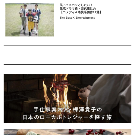
笑ってスカッとしたい！
韓流ドラマ通・田代親世の
【コメディ＆痛快系傑作11選】
The Best K-Entertainment