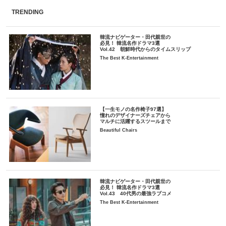
TRENDING
韓流ナビゲーター・田代親世の
必見！ 韓流名作ドラマ3選
Vol.42 朝鮮時代からのタイムスリップ
The Best K-Entertainment
【一生モノの名作椅子97選】
憧れのデザイナーズチェアから
マルチに活躍するスツールまで
Beautiful Chairs
韓流ナビゲーター・田代親世の
必見！ 韓流名作ドラマ3選
Vol.43 40代男の最強ラブコメ
The Best K-Entertainment