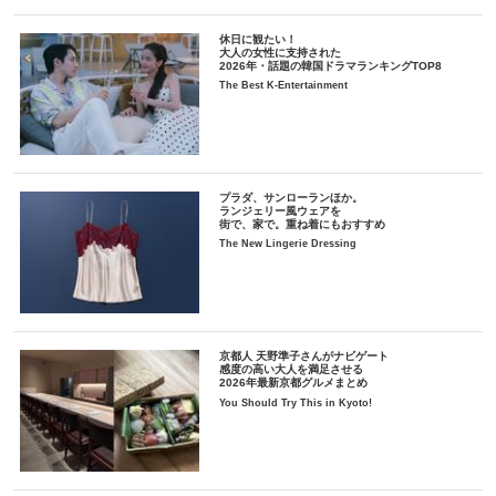
休日に観たい！
大人の女性に支持された
2026年・話題の韓国ドラマランキングTOP8
The Best K-Entertainment
プラダ、サンローランほか。
ランジェリー風ウェアを
街で、家で。重ね着にもおすすめ
The New Lingerie Dressing
京都人 天野準子さんがナビゲート
感度の高い大人を満足させる
2026年最新京都グルメまとめ
You Should Try This in Kyoto!