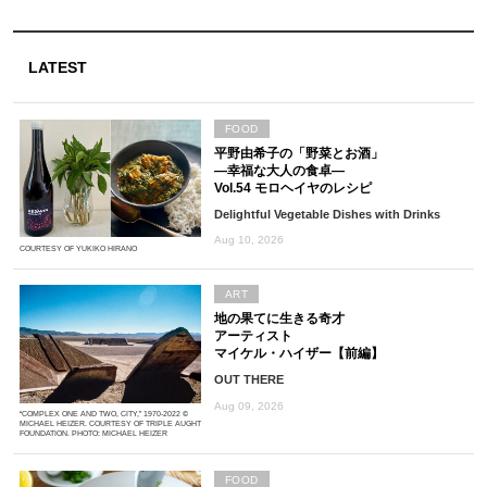
LATEST
FOOD
平野由希子の「野菜とお酒」
―幸福な大人の食卓―
Vol.54 モロヘイヤのレシピ
Delightful Vegetable Dishes with Drinks
Aug 10, 2026
COURTESY OF YUKIKO HIRANO
ART
地の果てに生きる奇才
アーティスト
マイケル・ハイザー【前編】
OUT THERE
Aug 09, 2026
“COMPLEX ONE AND TWO, CITY,” 1970-2022 ©
MICHAEL HEIZER. COURTESY OF TRIPLE AUGHT
FOUNDATION. PHOTO: MICHAEL HEIZER
FOOD