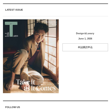
LATEST ISSUE
Design＆Luxury
June 1, 2026
本誌購読申込
FOLLOW US