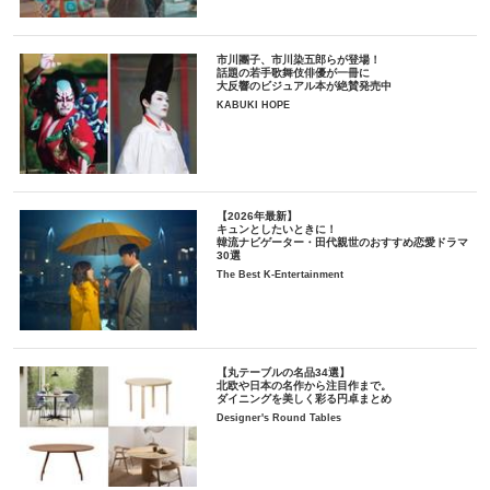
市川團子、市川染五郎らが登場！
話題の若手歌舞伎俳優が一冊に
大反響のビジュアル本が絶賛発売中
KABUKI HOPE
【2026年最新】
キュンとしたいときに！
韓流ナビゲーター・田代親世のおすすめ恋愛ドラマ
30選
The Best K-Entertainment
【丸テーブルの名品34選】
北欧や日本の名作から注目作まで。
ダイニングを美しく彩る円卓まとめ
Designer's Round Tables