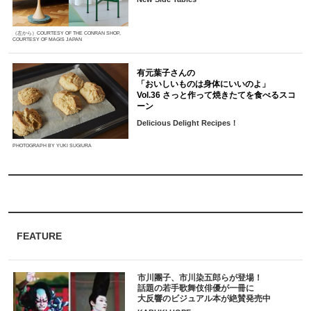
（左から）COURTESY OF THE CONRAN SHOP,
COURTESY OF MAGIS JAPAN
有元葉子さんの
「おいしいものは身体にいいのよ」
Vol.36 さっと作って焼きたてを食べるスコ
ーン
Delicious Delight Recipes！
PHOTOGRAPH BY YUKI SUGIURA
FEATURE
市川團子、市川染五郎らが登場！
話題の若手歌舞伎俳優が一冊に
大反響のビジュアル本が絶賛発売中