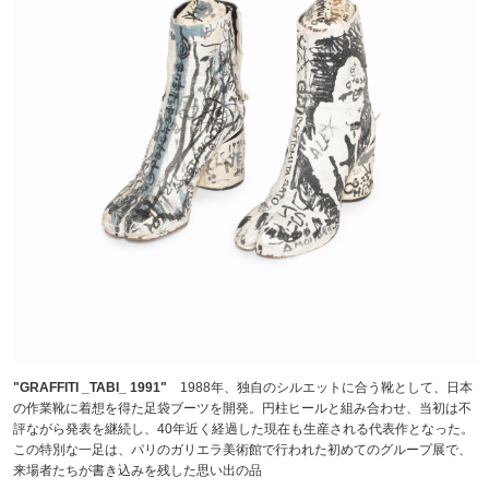
"GRAFFITI _TABI_ 1991"
1988年、独自のシルエットに合う靴として、日本
の作業靴に着想を得た足袋ブーツを開発。円柱ヒールと組み合わせ、当初は不
評ながら発表を継続し、40年近く経過した現在も生産される代表作となった。
この特別な一足は、パリのガリエラ美術館で行われた初めてのグループ展で、
来場者たちが書き込みを残した思い出の品