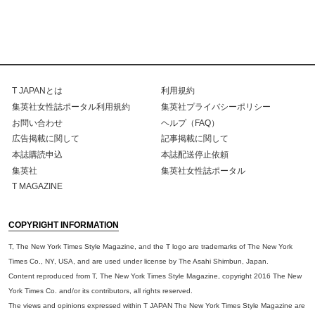
T JAPANとは
利用規約
集英社女性誌ポータル利用規約
集英社プライバシーポリシー
お問い合わせ
ヘルプ（FAQ）
広告掲載に関して
記事掲載に関して
本誌購読申込
本誌配送停止依頼
集英社
集英社女性誌ポータル
T MAGAZINE
COPYRIGHT INFORMATION
T, The New York Times Style Magazine, and the T logo are trademarks of The New York
Times Co., NY, USA, and are used under license by The Asahi Shimbun, Japan.
Content reproduced from T, The New York Times Style Magazine, copyright 2016 The New
York Times Co. and/or its contributors, all rights reserved.
The views and opinions expressed within T JAPAN The New York Times Style Magazine are