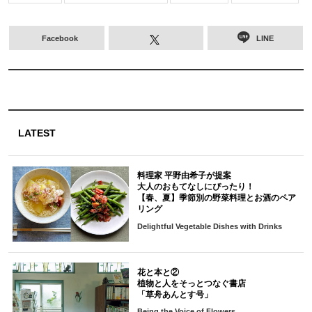
Facebook
LINE
LATEST
料理家 平野由希子が提案
大人のおもてなしにぴったり！
【春、夏】季節別の野菜料理とお酒のペア
リング
Delightful Vegetable Dishes with Drinks
花と本と②
植物と人をそっとつなぐ書店
「草舟あんとす号」
Being the Voice of Flowers