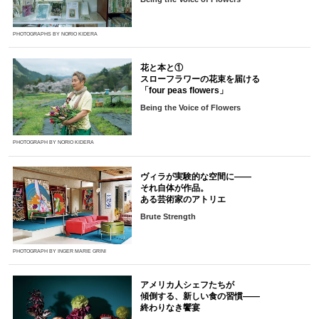
PHOTOGRAPHS BY NORIO KIDERA
花と本と①
スローフラワーの花束を届ける
「four peas flowers」
Being the Voice of Flowers
PHOTOGRAPH BY NORIO KIDERA
ヴィラが実験的な空間に――
それ自体が作品。
ある芸術家のアトリエ
Brute Strength
PHOTOGRAPH BY INGER MARIE GRINI
アメリカ人シェフたちが
傾倒する、新しい食の習慣――
終わりなき饗宴