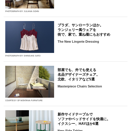
PHOTOGRAPH BY JULIANA SOHN
プラダ、サンローランほか。
ランジェリー風ウェアを
街で、家で。重ね着にもおすすめ
The New Lingerie Dressing
PHOTOGRAPH BY SHINSUKE SATO
部屋でも、外でも使える
名品デザイナーズチェア。
北欧、イタリアなど5選
Masterpiece Chairs Selection
COURTESY OF MONTANA FURNITURE
新作サイドテーブルで
ソファやベッドサイドを快適に。
イクスシー、HAYほか6選
New Side Tables