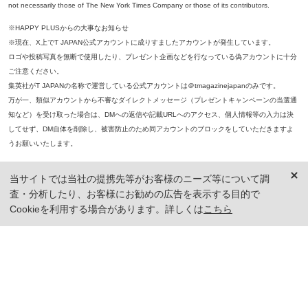
not necessarily those of The New York Times Company or those of its contributors.
※HAPPY PLUSからの大事なお知らせ
※現在、X上でT JAPAN公式アカウントに成りすましたアカウントが発生しています。
ロゴや投稿写真を無断で使用したり、プレゼント企画などを行なっている偽アカウントに十分
ご注意ください。
集英社がT JAPANの名称で運営している公式アカウントは＠tmagazinejapanのみです。
万が一、類似アカウントから不審なダイレクトメッセージ（プレゼントキャンペーンの当選通
知など）を受け取った場合は、DMへの返信や記載URLへのアクセス、個人情報等の入力は決
してせず、DM自体を削除し、被害防止のため同アカウントのブロックをしていただきますよ
うお願いいたします。
※本誌掲載の記事、写真等の無断複写、複製、転載を禁じます。
当サイトでは当社の提携先等がお客様のニーズ等について調
※ 掲載商品の価格は、特に記載がないかぎり、「税込価格」で表示しています。ただし、2021年3月18日以前に公開し
査・分析したり、お客様にお勧めの広告を表示する目的で
た記事については「本体価格（税抜）」での表示となり、 掲載価格には消費税が含まれておりませんのでご注意くだ
さい。
Cookieを利用する場合があります。詳しくは
こちら