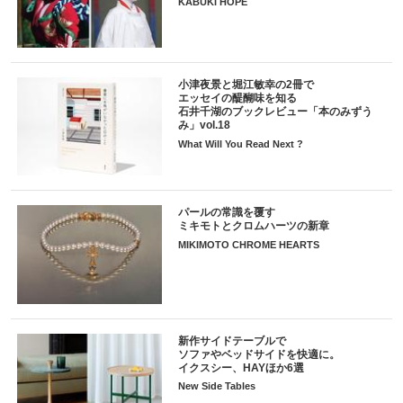
KABUKI HOPE
小津夜景と堀江敏幸の2冊で
エッセイの醍醐味を知る
石井千湖のブックレビュー「本のみずう
み」vol.18
What Will You Read Next ?
パールの常識を覆す
ミキモトとクロムハーツの新章
MIKIMOTO CHROME HEARTS
新作サイドテーブルで
ソファやベッドサイドを快適に。
イクスシー、HAYほか6選
New Side Tables