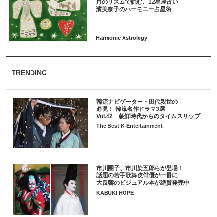
月のリズムで読む、12星座占い
TRENDING
韓流ナビゲーター・田代親世の
必見！ 韓流名作ドラマ3選
Vol.42 朝鮮時代からのタイムスリップ
The Best K-Entertainment
市川團子、市川染五郎らが登場！
話題の若手歌舞伎俳優が一冊に
大反響のビジュアル本が絶賛発売中
KABUKI HOPE