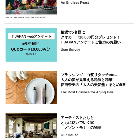
An Endless Feast
PHOTOGRAPH BY MELODY MELAMED
抽選で5名様に
クオカード10,000円分プレゼント！
T JAPANアンケートご協力のお願い
User Survey
ブラッシング、白髪リタッチetc...
大人の髪が見違える秘訣と秘策
伊熊奈美の「大人の美髪塾」まとめ5選
The Best Brushes for Aging Hair
アーティストたちと
ともに紡いでいく家
「メゾン・モナ」の物語
Our House