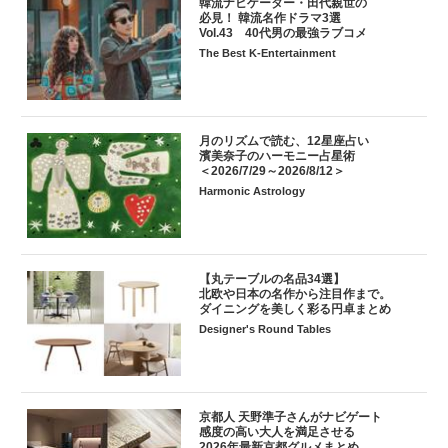
韓流ナビゲーター・田代親世の
必見！ 韓流名作ドラマ3選
Vol.43 40代男の最強ラブコメ
The Best K-Entertainment
月のリズムで読む、12星座占い
濱美奈子のハーモニー占星術
＜2026/7/29～2026/8/12＞
Harmonic Astrology
【丸テーブルの名品34選】
北欧や日本の名作から注目作まで。
ダイニングを美しく彩る円卓まとめ
Designer's Round Tables
京都人 天野準子さんがナビゲート
感度の高い大人を満足させる
2026年最新京都グルメまとめ