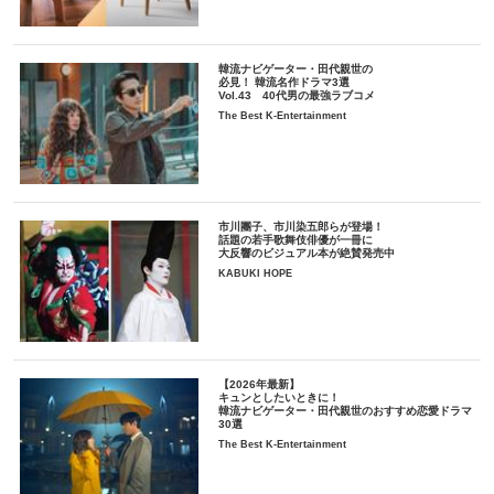
韓流ナビゲーター・田代親世の
必見！ 韓流名作ドラマ3選
Vol.43 40代男の最強ラブコメ
The Best K-Entertainment
市川團子、市川染五郎らが登場！
話題の若手歌舞伎俳優が一冊に
大反響のビジュアル本が絶賛発売中
KABUKI HOPE
【2026年最新】
キュンとしたいときに！
韓流ナビゲーター・田代親世のおすすめ恋愛ドラマ
30選
The Best K-Entertainment