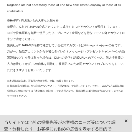
Magazine are not necessarily those of The New York Times Company or those of its
contributors.
※HAPPY PLUSからの大事なお知らせ
※現在、X上でT JAPAN公式アカウントに成りすましたアカウントが発生しています。
ロゴや投稿写真を無断で使用したり、プレゼント企画などを行なっている偽アカウントに
十分ご注意ください。
集英社がT JAPANの名称で運営している公式アカウントは＠tmagazinejapanのみです。
万が一、類似アカウントから不審なダイレクトメッセージ（プレゼントキャンペーンの当
選通知など）を受け取った場合は、DMへの返信や記載URLへのアクセス、個人情報等の
入力は決してせず、DM自体を削除し、被害防止のため同アカウントのブロックをしてい
ただきますようお願いいたします。
※本誌掲載の記事、写真等の無断複写、複製、転載を禁じます。
※ 掲載商品の価格は、特に記載がないかぎり、「税込価格」で表示しています。ただし、2021年3月18日以前に
公開した記事については「本体価格（税抜）」での表示となり、 掲載価格には消費税が含まれておりませんの
でご注意ください。
当サイトでは当社の提携先等がお客様のニーズ等について調
査・分析したり、お客様にお勧めの広告を表示する目的で