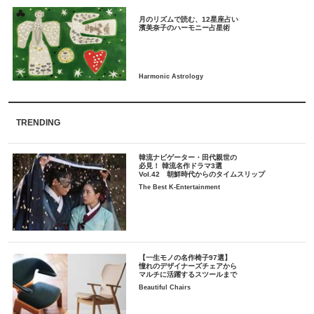
月のリズムで読む、12星座占い
TRENDING
韓流ナビゲーター・田代親世の
必見！ 韓流名作ドラマ3選
Vol.42 朝鮮時代からのタイムスリップ
The Best K-Entertainment
【一生モノの名作椅子97選】
憧れのデザイナーズチェアから
マルチに活躍するスツールまで
Beautiful Chairs