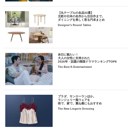
【丸テーブルの名品34選】
北欧や日本の名作から注目作まで。
ダイニングを美しく彩る円卓まとめ
Designer's Round Tables
休日に観たい！
大人の女性に支持された
2026年・話題の韓国ドラマランキングTOP8
The Best K-Entertainment
プラダ、サンローランほか。
ランジェリー風ウェアを
街で、家で。重ね着にもおすすめ
The New Lingerie Dressing