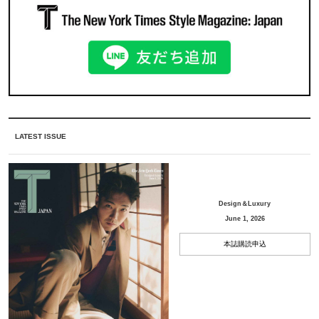
LATEST ISSUE
Design＆Luxury
June 1, 2026
本誌購読申込