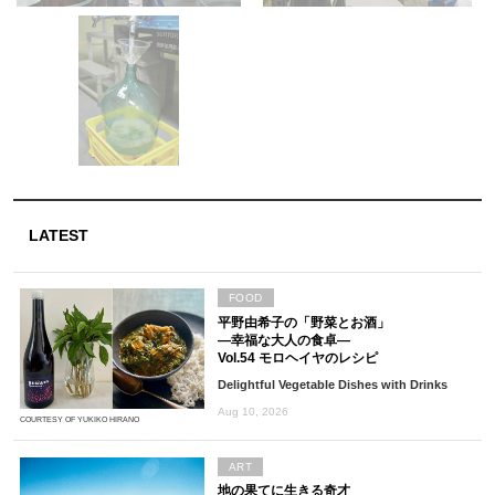
LATEST
FOOD
平野由希子の「野菜とお酒」
―幸福な大人の食卓―
Vol.54 モロヘイヤのレシピ
Delightful Vegetable Dishes with Drinks
Aug 10, 2026
COURTESY OF YUKIKO HIRANO
ART
地の果てに生きる奇才