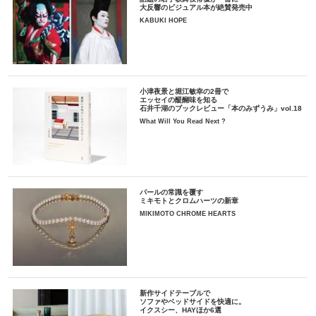
大反響のビジュアル本が絶賛発売中
KABUKI HOPE
小津夜景と堀江敏幸の2冊で
エッセイの醍醐味を知る
石井千湖のブックレビュー「本のみずうみ」vol.18
What Will You Read Next ?
パールの常識を覆す
ミキモトとクロムハーツの新章
MIKIMOTO CHROME HEARTS
新作サイドテーブルで
ソファやベッドサイドを快適に。
イクスシー、HAYほか6選