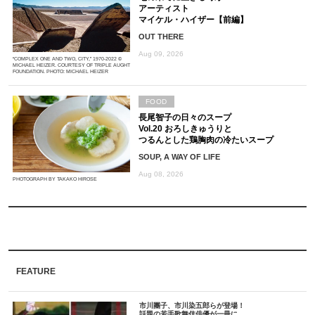
アーティスト
マイケル・ハイザー【前編】
OUT THERE
Aug 09, 2026
“COMPLEX ONE AND TWO, CITY,” 1970-2022 ©
MICHAEL HEIZER. COURTESY OF TRIPLE AUGHT
FOUNDATION. PHOTO: MICHAEL HEIZER
FOOD
長尾智子の日々のスープ
Vol.20 おろしきゅうりと
つるんとした鶏胸肉の冷たいスープ
SOUP, A WAY OF LIFE
Aug 08, 2026
PHOTOGRAPH BY TAKAKO HIROSE
FEATURE
市川團子、市川染五郎らが登場！
話題の若手歌舞伎俳優が一冊に