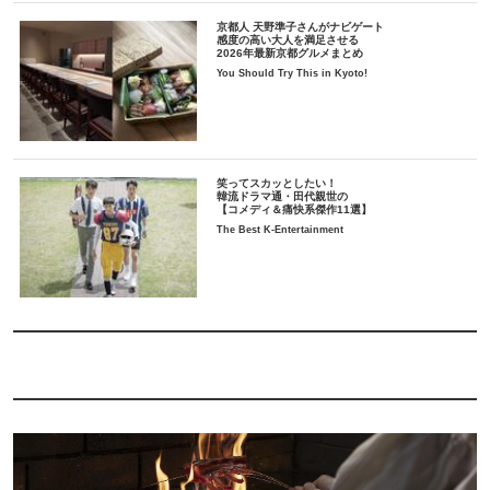
京都人 天野準子さんがナビゲート
感度の高い大人を満足させる
2026年最新京都グルメまとめ
You Should Try This in Kyoto!
笑ってスカッとしたい！
韓流ドラマ通・田代親世の
【コメディ＆痛快系傑作11選】
The Best K-Entertainment