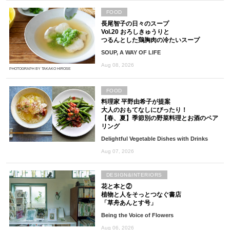
FOOD
長尾智子の日々のスープ
Vol.20 おろしきゅうりと
つるんとした鶏胸肉の冷たいスープ
SOUP, A WAY OF LIFE
Aug 08, 2026
PHOTOGRAPH BY TAKAKO HIROSE
FOOD
料理家 平野由希子が提案
大人のおもてなしにぴったり！
【春、夏】季節別の野菜料理とお酒のペア
リング
Delightful Vegetable Dishes with Drinks
Aug 07, 2026
DESIGN&INTERIORS
花と本と②
植物と人をそっとつなぐ書店
「草舟あんとす号」
Being the Voice of Flowers
Aug 06, 2026