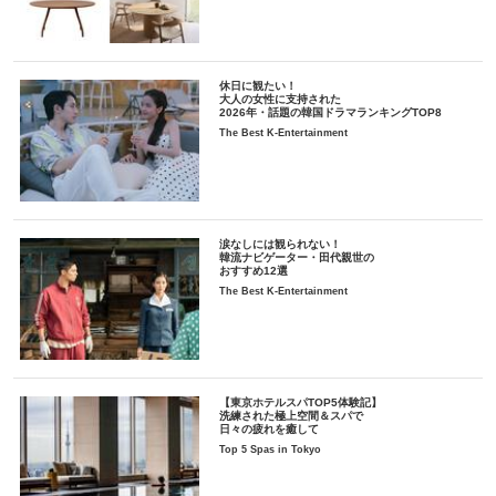
休日に観たい！
大人の女性に支持された
2026年・話題の韓国ドラマランキングTOP8
The Best K-Entertainment
涙なしには観られない！
韓流ナビゲーター・田代親世の
おすすめ12選
The Best K-Entertainment
【東京ホテルスパTOP5体験記】
洗練された極上空間＆スパで
日々の疲れを癒して
Top 5 Spas in Tokyo