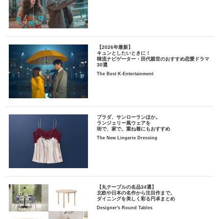
【2026年最新】
キュンとしたいときに！
韓流ナビゲーター・田代親世のおすすめ恋愛ドラマ
30選
The Best K-Entertainment
プラダ、サンローランほか。
ランジェリー風ウェアを
街で、家で。重ね着にもおすすめ
The New Lingerie Dressing
【丸テーブルの名品34選】
北欧や日本の名作から注目作まで。
ダイニングを美しく彩る円卓まとめ
Designer's Round Tables