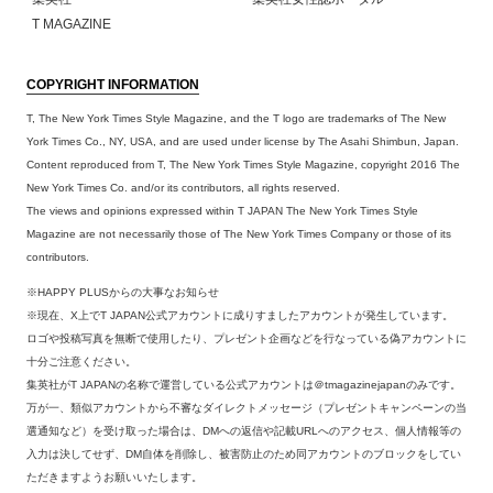
T MAGAZINE
COPYRIGHT INFORMATION
T, The New York Times Style Magazine, and the T logo are trademarks of The New
York Times Co., NY, USA, and are used under license by The Asahi Shimbun, Japan.
Content reproduced from T, The New York Times Style Magazine, copyright 2016 The
New York Times Co. and/or its contributors, all rights reserved.
The views and opinions expressed within T JAPAN The New York Times Style
Magazine are not necessarily those of The New York Times Company or those of its
contributors.
※HAPPY PLUSからの大事なお知らせ
※現在、X上でT JAPAN公式アカウントに成りすましたアカウントが発生しています。
ロゴや投稿写真を無断で使用したり、プレゼント企画などを行なっている偽アカウントに
十分ご注意ください。
集英社がT JAPANの名称で運営している公式アカウントは＠tmagazinejapanのみです。
万が一、類似アカウントから不審なダイレクトメッセージ（プレゼントキャンペーンの当
選通知など）を受け取った場合は、DMへの返信や記載URLへのアクセス、個人情報等の
入力は決してせず、DM自体を削除し、被害防止のため同アカウントのブロックをしてい
ただきますようお願いいたします。