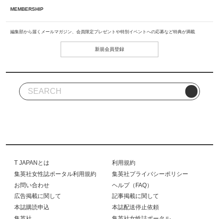
MEMBERSHIP
編集部から届くメールマガジン、会員限定プレゼントや特別イベントへの応募など特典が満載
新規会員登録
T JAPANとは
利用規約
集英社女性誌ポータル利用規約
集英社プライバシーポリシー
お問い合わせ
ヘルプ（FAQ）
広告掲載に関して
記事掲載に関して
本誌購読申込
本誌配送停止依頼
集英社
集英社女性誌ポータル