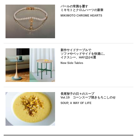
パールの常識を覆す
ミキモトとクロムハーツの新章
MIKIMOTO CHROME HEARTS
新作サイドテーブルで
ソファやベッドサイドを快適に。
イクスシー、HAYほか6選
New Side Tables
長尾智子の日々のスープ
Vol.19 コーンスープ焼きもろこしのせ
SOUP, A WAY OF LIFE