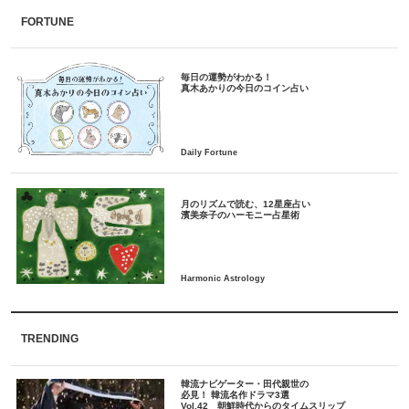
FORTUNE
毎日の運勢がわかる！
月のリズムで読む、12星座占い
TRENDING
韓流ナビゲーター・田代親世の
必見！ 韓流名作ドラマ3選
Vol.42 朝鮮時代からのタイムスリップ