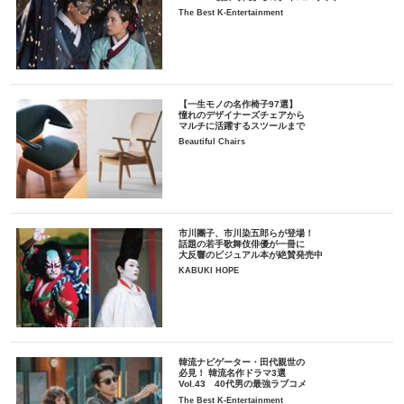
The Best K-Entertainment
【一生モノの名作椅子97選】
憧れのデザイナーズチェアから
マルチに活躍するスツールまで
Beautiful Chairs
市川團子、市川染五郎らが登場！
話題の若手歌舞伎俳優が一冊に
大反響のビジュアル本が絶賛発売中
KABUKI HOPE
韓流ナビゲーター・田代親世の
必見！ 韓流名作ドラマ3選
Vol.43 40代男の最強ラブコメ
The Best K-Entertainment