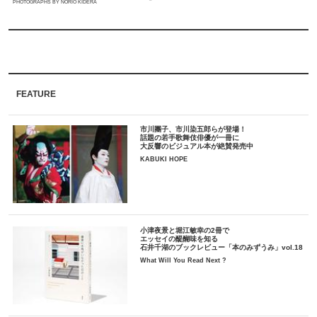
PHOTOGRAPHS BY NORIO KIDERA
FEATURE
市川團子、市川染五郎らが登場！
話題の若手歌舞伎俳優が一冊に
大反響のビジュアル本が絶賛発売中
KABUKI HOPE
小津夜景と堀江敏幸の2冊で
エッセイの醍醐味を知る
石井千湖のブックレビュー「本のみずうみ」vol.18
What Will You Read Next ?