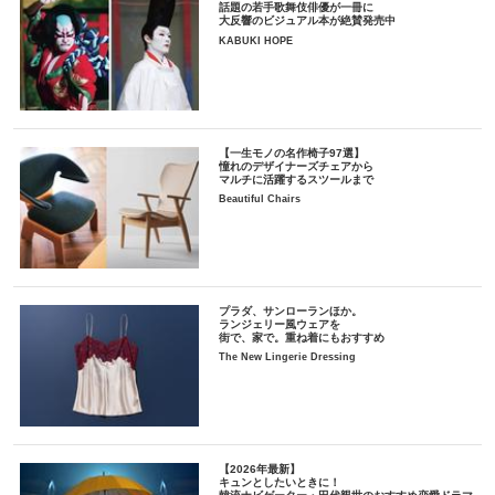
話題の若手歌舞伎俳優が一冊に
大反響のビジュアル本が絶賛発売中
KABUKI HOPE
【一生モノの名作椅子97選】
憧れのデザイナーズチェアから
マルチに活躍するスツールまで
Beautiful Chairs
プラダ、サンローランほか。
ランジェリー風ウェアを
街で、家で。重ね着にもおすすめ
The New Lingerie Dressing
【2026年最新】
キュンとしたいときに！