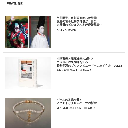
FEATURE
市川團子、市川染五郎らが登場！
話題の若手歌舞伎俳優が一冊に
大反響のビジュアル本が絶賛発売中
KABUKI HOPE
小津夜景と堀江敏幸の2冊で
エッセイの醍醐味を知る
石井千湖のブックレビュー「本のみずうみ」vol.18
What Will You Read Next ?
パールの常識を覆す
ミキモトとクロムハーツの新章
MIKIMOTO CHROME HEARTS