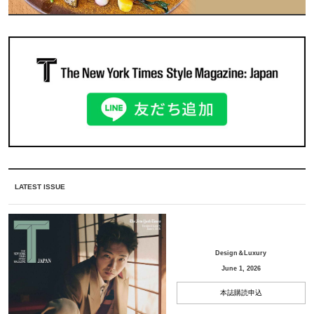
LATEST ISSUE
Design＆Luxury
June 1, 2026
本誌購読申込