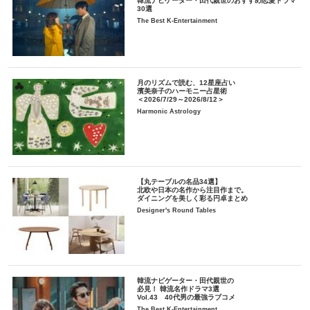
韓流ナビゲーター・田代親世のおすすめ恋愛ドラマ
30選
The Best K-Entertainment
月のリズムで読む、12星座占い
濱美奈子のハーモニー占星術
＜2026/7/29～2026/8/12＞
Harmonic Astrology
【丸テーブルの名品34選】
北欧や日本の名作から注目作まで。
ダイニングを美しく彩る円卓まとめ
Designer's Round Tables
韓流ナビゲーター・田代親世の
必見！ 韓流名作ドラマ3選
Vol.43 40代男の最強ラブコメ
The Best K-Entertainment