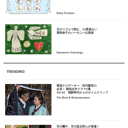
月のリズムで読む、12星座占い
TRENDING
韓流ナビゲーター・田代親世の
必見！ 韓流名作ドラマ3選
Vol.42 朝鮮時代からのタイムスリップ
The Best K-Entertainment
市川團子、市川染五郎らが登場！