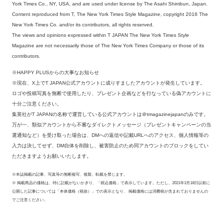
York Times Co., NY, USA, and are used under license by The Asahi Shimbun, Japan.
Content reproduced from T, The New York Times Style Magazine, copyright 2016 The
New York Times Co. and/or its contributors, all rights reserved.
The views and opinions expressed within T JAPAN The New York Times Style
Magazine are not necessarily those of The New York Times Company or those of its
contributors.
※HAPPY PLUSからの大事なお知らせ
※現在、X上でT JAPAN公式アカウントに成りすましたアカウントが発生しています。
ロゴや投稿写真を無断で使用したり、プレゼント企画などを行なっている偽アカウントに
十分ご注意ください。
集英社がT JAPANの名称で運営している公式アカウントは＠tmagazinejapanのみです。
万が一、類似アカウントから不審なダイレクトメッセージ（プレゼントキャンペーンの当
選通知など）を受け取った場合は、DMへの返信や記載URLへのアクセス、個人情報等の
入力は決してせず、DM自体を削除し、被害防止のため同アカウントのブロックをしてい
ただきますようお願いいたします。
※本誌掲載の記事、写真等の無断複写、複製、転載を禁じます。
※ 掲載商品の価格は、特に記載がないかぎり、「税込価格」で表示しています。ただし、2021年3月18日以前に
公開した記事については「本体価格（税抜）」での表示となり、 掲載価格には消費税が含まれておりませんの
でご注意ください。