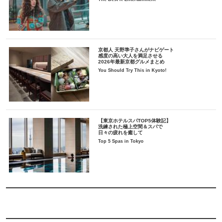
京都人 天野準子さんがナビゲート
感度の高い大人を満足させる
2026年最新京都グルメまとめ
You Should Try This in Kyoto!
【東京ホテルスパTOP5体験記】
洗練された極上空間＆スパで
日々の疲れを癒して
Top 5 Spas in Tokyo