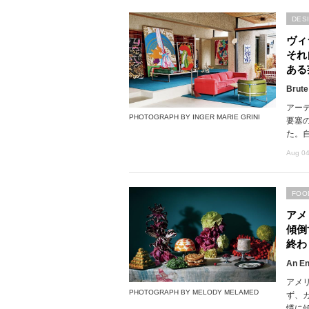
DES
ヴィ
それ
ある
Brute
アー
PHOTOGRAPH BY INGER MARIE GRINI
要塞
た。
Aug 04
FOO
アメ
傾倒
終わ
An En
アメ
PHOTOGRAPH BY MELODY MELAMED
ず、
慣に