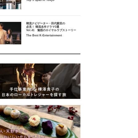
Top 5 Spas in Tokyo
韓流ナビゲーター・田代親世の
必見！ 韓流名作ドラマ3選
Vol.41 魅惑のロイヤルラブストーリー
The Best K-Entertainment