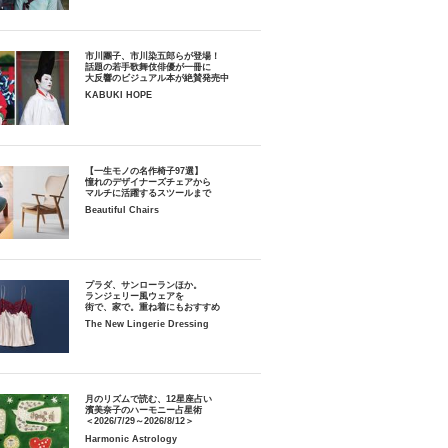
市川團子、市川染五郎らが登場！
話題の若手歌舞伎俳優が一冊に
大反響のビジュアル本が絶賛発売中
KABUKI HOPE
【一生モノの名作椅子97選】
憧れのデザイナーズチェアから
マルチに活躍するスツールまで
Beautiful Chairs
プラダ、サンローランほか。
ランジェリー風ウェアを
街で、家で。重ね着にもおすすめ
The New Lingerie Dressing
月のリズムで読む、12星座占い
濱美奈子のハーモニー占星術
＜2026/7/29～2026/8/12＞
Harmonic Astrology