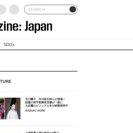
SDGs
ATURE
市川團子、市川染五郎らが登場！
話題の若手歌舞伎俳優が一冊に
大反響のビジュアル本が絶賛発売中
KABUKI HOPE