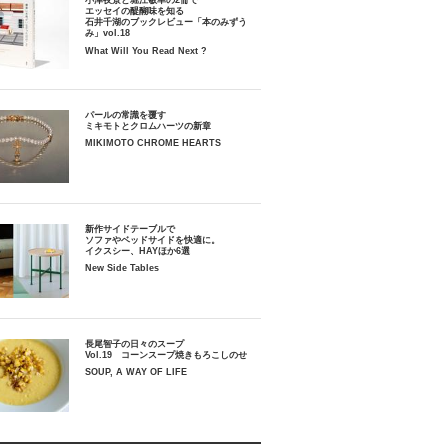
小津夜景と堀江敏幸の2冊で
エッセイの醍醐味を知る
石井千湖のブックレビュー「本のみずう
み」vol.18
What Will You Read Next ?
パールの常識を覆す
ミキモトとクロムハーツの新章
MIKIMOTO CHROME HEARTS
新作サイドテーブルで
ソファやベッドサイドを快適に。
イクスシー、HAYほか6選
New Side Tables
長尾智子の日々のスープ
Vol.19 コーンスープ焼きもろこしのせ
SOUP, A WAY OF LIFE