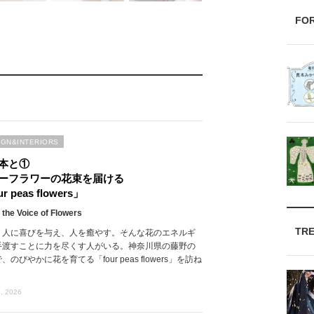
FO
IGN&INTERIORS
本と①
ーフラワーの花束を届ける
r peas flowers」
 the Voice of Flowers
TR
、人に喜びを与え、人を癒やす。そんな花のエネルギ
手渡すことに力を尽くす人がいる。神奈川県の藤野の
、のびやかに花を育てる「four peas flowers」を訪ね
, 2026