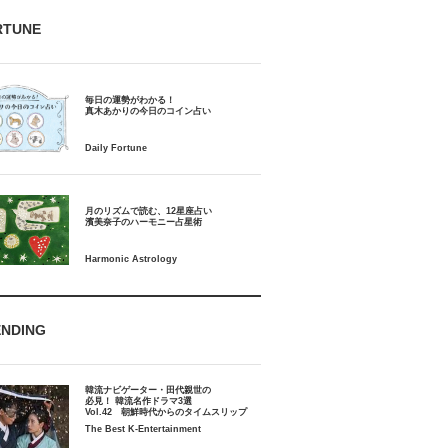
RTUNE
毎日の運勢がわかる！
月のリズムで読む、12星座占い
ENDING
韓流ナビゲーター・田代親世の
必見！ 韓流名作ドラマ3選
Vol.42 朝鮮時代からのタイムスリップ
The Best K-Entertainment