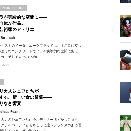
IGN&INTERIORS
ラが実験的な空間に――
自体が作品。
芸術家のアトリエ
 Strength
ティストのイーダ・エークブラッドは、オスロに立つ
のようなコンクリートヴィラを実験的な空間に変え
自分、そして人々のために。
, 2026
D
リカ人シェフたちが
する、新しい食の習慣――
りなき饗宴
dless Feast
リカ人のシェフたちが今、ディナーほどかしこまら
カクテルパーティともちょっと違うフランスのある習
傾倒している。その理由とは？