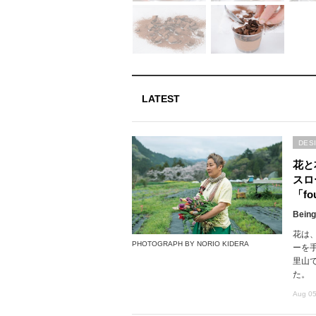
LATEST
DES
花と
スロ
「fou
Being
花は
PHOTOGRAPH BY NORIO KIDERA
ーを
里山で
た。
Aug 05