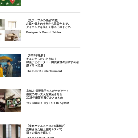
【丸テーブルの名品34選】
北欧や日本の名作から注目作まで。
ダイニングを美しく彩る円卓まとめ
Designer's Round Tables
【2026年最新】
キュンとしたいときに！
韓流ナビゲーター・田代親世のおすすめ恋
愛ドラマ30選
The Best K-Entertainment
京都人 天野準子さんがナビゲート
感度の高い大人を満足させる
2026年最新京都グルメまとめ
You Should Try This in Kyoto!
【東京ホテルスパTOP5体験記】
洗練された極上空間＆スパで
日々の疲れを癒して