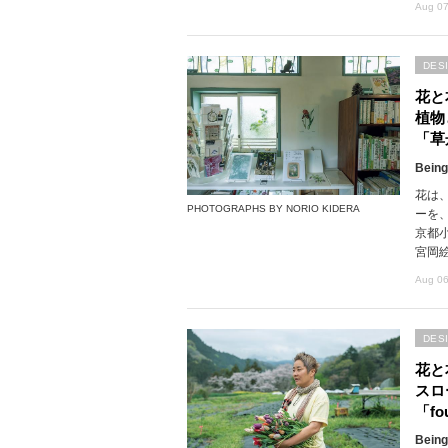
Aug 07
DES
花と
植物
「草
Being
花は
PHOTOGRAPHS BY NORIO KIDERA
ーを
京都
宮岡
Aug 06
DES
花と
スロ
「fou
Being