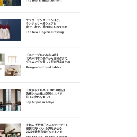
The Best K-Entertainment
プラダ、サンローランほか。
ランジェリー風ウェアを
街で、家で。重ね着にもおすすめ
The New Lingerie Dressing
【丸テーブルの名品34選】
北欧や日本の名作から注目作まで。
ダイニングを美しく彩る円卓まとめ
Designer's Round Tables
【東京ホテルスパTOP5体験記】
洗練された極上空間＆スパで
日々の疲れを癒して
Top 5 Spas in Tokyo
京都人 天野準子さんがナビゲート
感度の高い大人を満足させる
2026年最新京都グルメまとめ