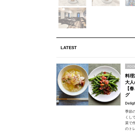
LATEST
FOO
料理
大人
【春
グ
Delig
季節
くし
菜で
のト