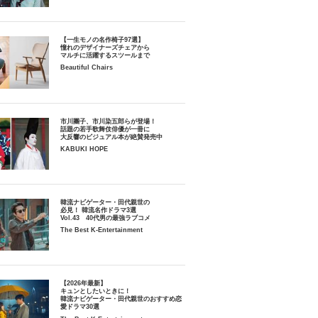
【一生モノの名作椅子97選】
憧れのデザイナーズチェアから
マルチに活躍するスツールまで
Beautiful Chairs
市川團子、市川染五郎らが登場！
話題の若手歌舞伎俳優が一冊に
大反響のビジュアル本が絶賛発売中
KABUKI HOPE
韓流ナビゲーター・田代親世の
必見！ 韓流名作ドラマ3選
Vol.43 40代男の最強ラブコメ
The Best K-Entertainment
【2026年最新】
キュンとしたいときに！
韓流ナビゲーター・田代親世のおすすめ恋
愛ドラマ30選