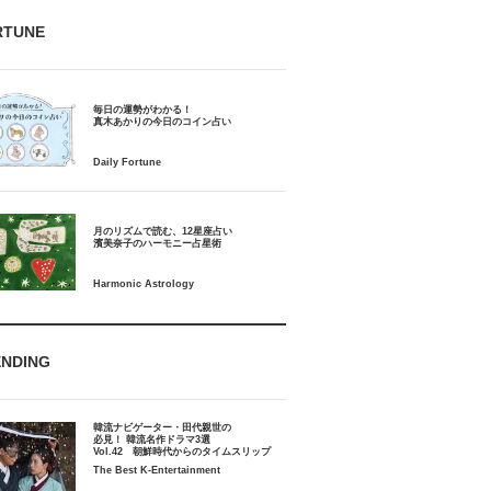
RTUNE
毎日の運勢がわかる！
月のリズムで読む、12星座占い
ENDING
韓流ナビゲーター・田代親世の
必見！ 韓流名作ドラマ3選
Vol.42 朝鮮時代からのタイムスリップ
The Best K-Entertainment