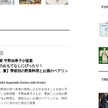
FO
D
家 平野由希子が提案
のおもてなしにぴったり！
、夏】季節別の野菜料理とお酒のペアリン
TR
htful Vegetable Dishes with Drinks
の野菜が持つ本来の美味しさを引き出すことを知り尽
ている料理家・平野由希子さんが、季節ごとの旬の野
作るお料理と、相性のよいお酒のペアリングを、時代
レンドに合わせた視点で提案