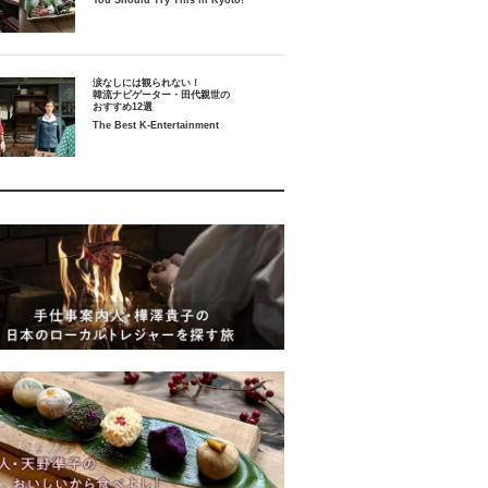
You Should Try This in Kyoto!
涙なしには観られない！
韓流ナビゲーター・田代親世の
おすすめ12選
The Best K-Entertainment