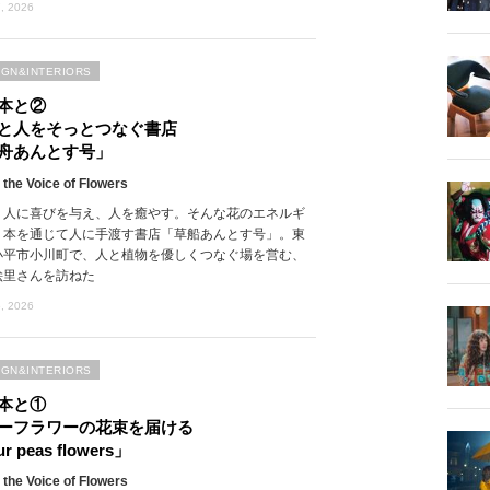
, 2026
IGN&INTERIORS
本と②
と人をそっとつなぐ書店
舟あんとす号」
 the Voice of Flowers
、人に喜びを与え、人を癒やす。そんな花のエネルギ
、本を通じて人に手渡す書店「草船あんとす号」。東
小平市小川町で、人と植物を優しくつなぐ場を営む、
絵里さんを訪ねた
, 2026
IGN&INTERIORS
本と①
ーフラワーの花束を届ける
r peas flowers」
 the Voice of Flowers