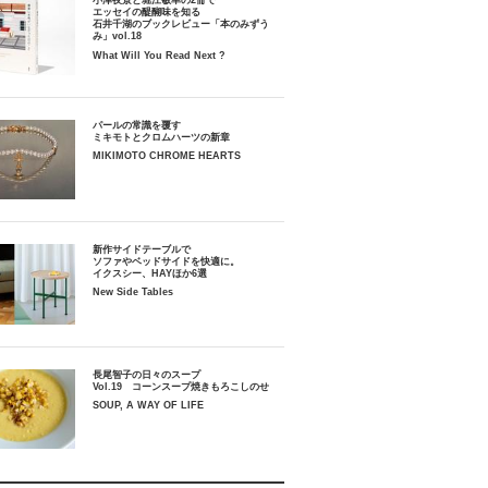
小津夜景と堀江敏幸の2冊で
エッセイの醍醐味を知る
石井千湖のブックレビュー「本のみずう
み」vol.18
What Will You Read Next ?
パールの常識を覆す
ミキモトとクロムハーツの新章
MIKIMOTO CHROME HEARTS
新作サイドテーブルで
ソファやベッドサイドを快適に。
イクスシー、HAYほか6選
New Side Tables
長尾智子の日々のスープ
Vol.19 コーンスープ焼きもろこしのせ
SOUP, A WAY OF LIFE