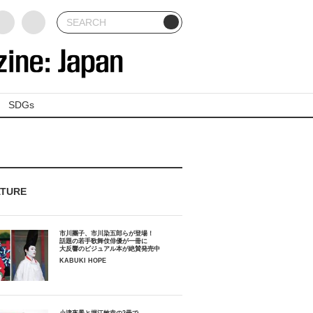
SDGs
ATURE
市川團子、市川染五郎らが登場！
話題の若手歌舞伎俳優が一冊に
大反響のビジュアル本が絶賛発売中
KABUKI HOPE