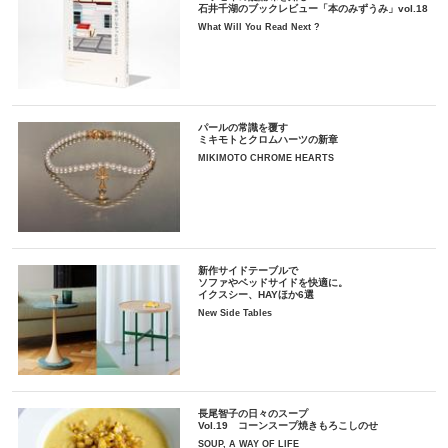
石井千湖のブックレビュー「本のみずうみ」vol.18
What Will You Read Next ?
パールの常識を覆す
ミキモトとクロムハーツの新章
MIKIMOTO CHROME HEARTS
新作サイドテーブルで
ソファやベッドサイドを快適に。
イクスシー、HAYほか6選
New Side Tables
長尾智子の日々のスープ
Vol.19 コーンスープ焼きもろこしのせ
SOUP, A WAY OF LIFE