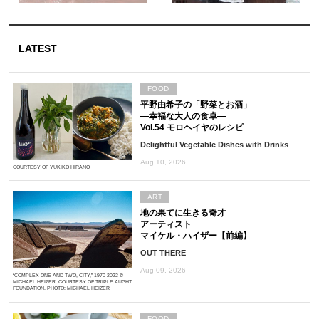
LATEST
FOOD
平野由希子の「野菜とお酒」
―幸福な大人の食卓―
Vol.54 モロヘイヤのレシピ
Delightful Vegetable Dishes with Drinks
Aug 10, 2026
COURTESY OF YUKIKO HIRANO
ART
地の果てに生きる奇才
アーティスト
マイケル・ハイザー【前編】
OUT THERE
Aug 09, 2026
“COMPLEX ONE AND TWO, CITY,” 1970-2022 ©
MICHAEL HEIZER. COURTESY OF TRIPLE AUGHT
FOUNDATION. PHOTO: MICHAEL HEIZER
FOOD