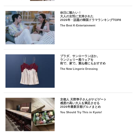
休日に観たい！
大人の女性に支持された
2026年・話題の韓国ドラマランキングTOP8
The Best K-Entertainment
プラダ、サンローランほか。
ランジェリー風ウェアを
街で、家で。重ね着にもおすすめ
The New Lingerie Dressing
京都人 天野準子さんがナビゲート
感度の高い大人を満足させる
2026年最新京都グルメまとめ
You Should Try This in Kyoto!