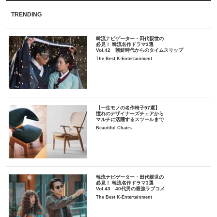
TRENDING
韓流ナビゲーター・田代親世の
必見！ 韓流名作ドラマ3選
Vol.42 朝鮮時代からのタイムスリップ
The Best K-Entertainment
【一生モノの名作椅子97選】
憧れのデザイナーズチェアから
マルチに活躍するスツールまで
Beautiful Chairs
韓流ナビゲーター・田代親世の
必見！ 韓流名作ドラマ3選
Vol.43 40代男の最強ラブコメ
The Best K-Entertainment