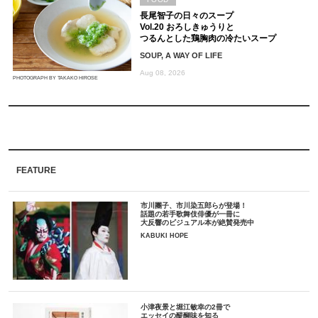
長尾智子の日々のスープ
Vol.20 おろしきゅうりと
つるんとした鶏胸肉の冷たいスープ
SOUP, A WAY OF LIFE
Aug 08, 2026
PHOTOGRAPH BY TAKAKO HIROSE
FEATURE
市川團子、市川染五郎らが登場！
話題の若手歌舞伎俳優が一冊に
大反響のビジュアル本が絶賛発売中
KABUKI HOPE
小津夜景と堀江敏幸の2冊で
エッセイの醍醐味を知る