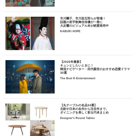
市川團子、市川染五郎らが登場！
話題の若手歌舞伎俳優が一冊に
大反響のビジュアル本が絶賛発売中
KABUKI HOPE
【2026年最新】
キュンとしたいときに！
韓流ナビゲーター・田代親世のおすすめ恋愛ドラマ
30選
The Best K-Entertainment
【丸テーブルの名品34選】
北欧や日本の名作から注目作まで。
ダイニングを美しく彩る円卓まとめ
Designer's Round Tables