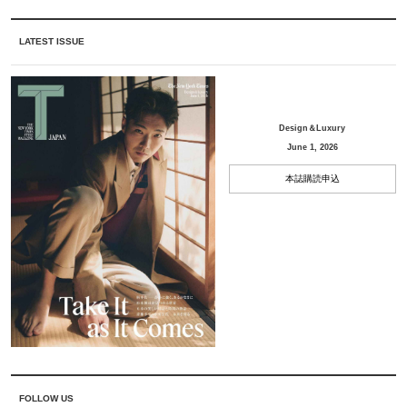
LATEST ISSUE
Design＆Luxury
June 1, 2026
本誌購読申込
FOLLOW US