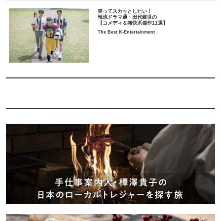
笑ってスカッとしたい！
韓流ドラマ通・田代親世の
【コメディ＆痛快系傑作11選】
The Best K-Entertainment