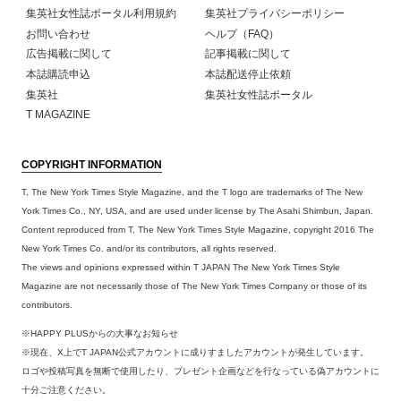
集英社女性誌ポータル利用規約
集英社プライバシーポリシー
お問い合わせ
ヘルプ（FAQ）
広告掲載に関して
記事掲載に関して
本誌購読申込
本誌配送停止依頼
集英社
集英社女性誌ポータル
T MAGAZINE
COPYRIGHT INFORMATION
T, The New York Times Style Magazine, and the T logo are trademarks of The New
York Times Co., NY, USA, and are used under license by The Asahi Shimbun, Japan.
Content reproduced from T, The New York Times Style Magazine, copyright 2016 The
New York Times Co. and/or its contributors, all rights reserved.
The views and opinions expressed within T JAPAN The New York Times Style
Magazine are not necessarily those of The New York Times Company or those of its
contributors.
※HAPPY PLUSからの大事なお知らせ
※現在、X上でT JAPAN公式アカウントに成りすましたアカウントが発生しています。
ロゴや投稿写真を無断で使用したり、プレゼント企画などを行なっている偽アカウントに
十分ご注意ください。