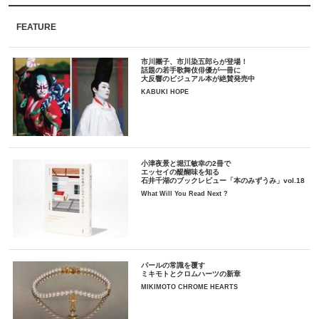
FEATURE
市川團子、市川染五郎らが登場！
話題の若手歌舞伎俳優が一冊に
大反響のビジュアル本が絶賛発売中
KABUKI HOPE
小津夜景と堀江敏幸の2冊で
エッセイの醍醐味を知る
石井千湖のブックレビュー「本のみずうみ」vol.18
What Will You Read Next ?
パールの常識を覆す
ミキモトとクロムハーツの新章
MIKIMOTO CHROME HEARTS