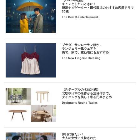
【2026年最新】
キュンとしたいときに！
韓流ナビゲーター・田代親世のおすすめ恋愛ドラマ
30選
The Best K-Entertainment
プラダ、サンローランほか。
ランジェリー風ウェアを
街で、家で。重ね着にもおすすめ
The New Lingerie Dressing
【丸テーブルの名品34選】
北欧や日本の名作から注目作まで。
ダイニングを美しく彩る円卓まとめ
Designer's Round Tables
休日に観たい！
大人の女性に支持された