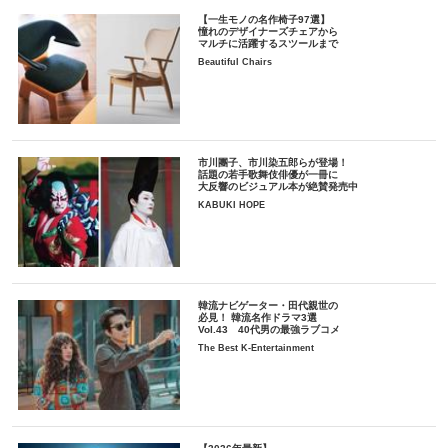
【一生モノの名作椅子97選】
憧れのデザイナーズチェアから
マルチに活躍するスツールまで
Beautiful Chairs
市川團子、市川染五郎らが登場！
話題の若手歌舞伎俳優が一冊に
大反響のビジュアル本が絶賛発売中
KABUKI HOPE
韓流ナビゲーター・田代親世の
必見！ 韓流名作ドラマ3選
Vol.43 40代男の最強ラブコメ
The Best K-Entertainment