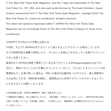
T, The New York Times Style Magazine, and the T logo are trademarks of The New
York Times Co., NY, USA, and are used under license by The Asahi Shimbun, Japan.
Content reproduced from T, The New York Times Style Magazine, copyright 2016 The
New York Times Co. and/or its contributors, all rights reserved.
The views and opinions expressed within T JAPAN The New York Times Style
Magazine are not necessarily those of The New York Times Company or those of its
contributors.
※HAPPY PLUSからの大事なお知らせ
※現在、X上でT JAPAN公式アカウントに成りすましたアカウントが発生しています。
ロゴや投稿写真を無断で使用したり、プレゼント企画などを行なっている偽アカウントに
十分ご注意ください。
集英社がT JAPANの名称で運営している公式アカウントは＠tmagazinejapanのみです。
万が一、類似アカウントから不審なダイレクトメッセージ（プレゼントキャンペーンの当
選通知など）を受け取った場合は、DMへの返信や記載URLへのアクセス、個人情報等の
入力は決してせず、DM自体を削除し、被害防止のため同アカウントのブロックをしてい
ただきますようお願いいたします。
※本誌掲載の記事、写真等の無断複写、複製、転載を禁じます。
※ 掲載商品の価格は、特に記載がないかぎり、「税込価格」で表示しています。ただし、2021年3月18日以前に
公開した記事については「本体価格（税抜）」での表示となり、 掲載価格には消費税が含まれておりませんの
でご注意ください。