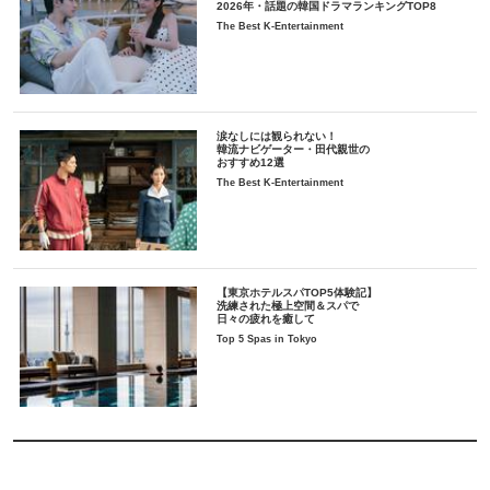
2026年・話題の韓国ドラマランキングTOP8
The Best K-Entertainment
涙なしには観られない！
韓流ナビゲーター・田代親世の
おすすめ12選
The Best K-Entertainment
【東京ホテルスパTOP5体験記】
洗練された極上空間＆スパで
日々の疲れを癒して
Top 5 Spas in Tokyo