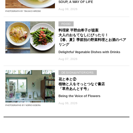
SOUP, A WAY OF LIFE
Aug 08, 2026
PHOTOGRAPH BY TAKAKO HIROSE
FOOD
料理家 平野由希子が提案
大人のおもてなしにぴったり！
【春、夏】季節別の野菜料理とお酒のペア
リング
Delightful Vegetable Dishes with Drinks
Aug 07, 2026
DESIGN&INTERIORS
花と本と②
植物と人をそっとつなぐ書店
「草舟あんとす号」
Being the Voice of Flowers
Aug 06, 2026
PHOTOGRAPHS BY NORIO KIDERA