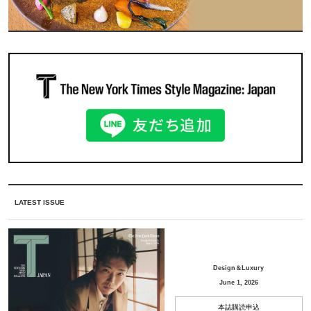
LATEST ISSUE
Design＆Luxury
June 1, 2026
本誌購読申込