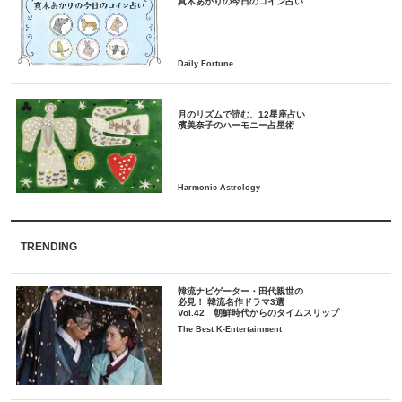
月のリズムで読む、12星座占い
TRENDING
韓流ナビゲーター・田代親世の
必見！ 韓流名作ドラマ3選
Vol.42 朝鮮時代からのタイムスリップ
The Best K-Entertainment