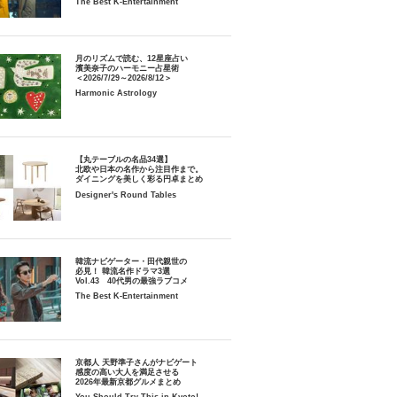
The Best K-Entertainment
月のリズムで読む、12星座占い
濱美奈子のハーモニー占星術
＜2026/7/29～2026/8/12＞
Harmonic Astrology
【丸テーブルの名品34選】
北欧や日本の名作から注目作まで。
ダイニングを美しく彩る円卓まとめ
Designer's Round Tables
韓流ナビゲーター・田代親世の
必見！ 韓流名作ドラマ3選
Vol.43 40代男の最強ラブコメ
The Best K-Entertainment
京都人 天野準子さんがナビゲート
感度の高い大人を満足させる
2026年最新京都グルメまとめ