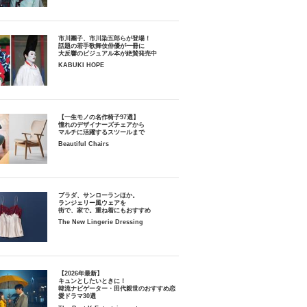
市川團子、市川染五郎らが登場！
話題の若手歌舞伎俳優が一冊に
大反響のビジュアル本が絶賛発売中
KABUKI HOPE
【一生モノの名作椅子97選】
憧れのデザイナーズチェアから
マルチに活躍するスツールまで
Beautiful Chairs
プラダ、サンローランほか。
ランジェリー風ウェアを
街で、家で。重ね着にもおすすめ
The New Lingerie Dressing
【2026年最新】
キュンとしたいときに！
韓流ナビゲーター・田代親世のおすすめ恋
愛ドラマ30選