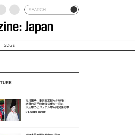
SDGs
ATURE
市川團子、市川染五郎らが登場！
話題の若手歌舞伎俳優が一冊に
大反響のビジュアル本が絶賛発売中
KABUKI HOPE