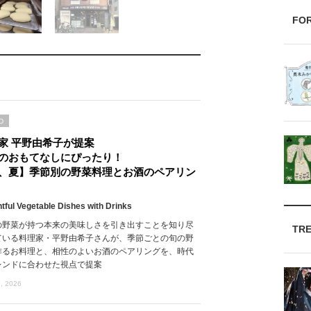
FO
D
家 平野由希子が提案
のおもてなしにぴったり！
、夏】季節別の野菜料理とお酒のペアリン
htful Vegetable Dishes with Drinks
の野菜が持つ本来の美味しさを引き出すことを知り尽
TR
ている料理家・平野由希子さんが、季節ごとの旬の野
作るお料理と、相性のよいお酒のペアリングを、時代
レンドに合わせた視点で提案
, 2026