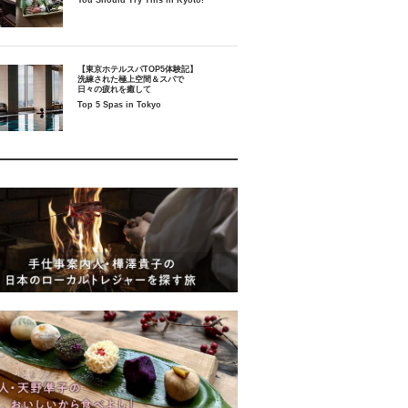
You Should Try This in Kyoto!
【東京ホテルスパTOP5体験記】
洗練された極上空間＆スパで
日々の疲れを癒して
Top 5 Spas in Tokyo