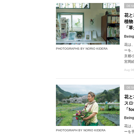
DES
花と
植物
「草
Being
花は
PHOTOGRAPHS BY NORIO KIDERA
ーを
京都
宮岡
Aug 06
DES
花と
スロ
「fou
Being
花は
PHOTOGRAPH BY NORIO KIDERA
ーを