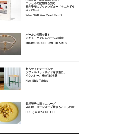
小津夜景と堀江敏幸の2冊で
エッセイの醍醐味を知る
石井千湖のブックレビュー「本のみずう
み」vol.18
What Will You Read Next ?
パールの常識を覆す
ミキモトとクロムハーツの新章
MIKIMOTO CHROME HEARTS
新作サイドテーブルで
ソファやベッドサイドを快適に。
イクスシー、HAYほか6選
New Side Tables
長尾智子の日々のスープ
Vol.19 コーンスープ焼きもろこしのせ
SOUP, A WAY OF LIFE