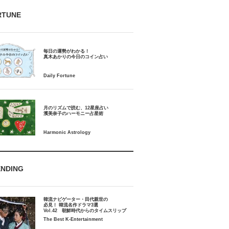
RTUNE
毎日の運勢がわかる！
月のリズムで読む、12星座占い
ENDING
韓流ナビゲーター・田代親世の
必見！ 韓流名作ドラマ3選
Vol.42 朝鮮時代からのタイムスリップ
The Best K-Entertainment