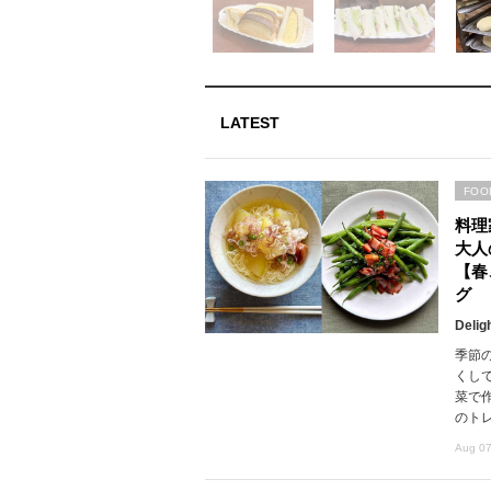
LATEST
FOO
料理
大人
【春
グ
Delig
季節
くし
菜で
のト
Aug 07