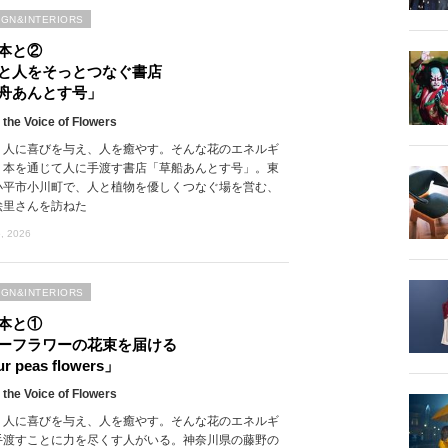
IGN&INTERIORS
本と②
と人をそっとつなぐ書店
舟あんとす号」
 the Voice of Flowers
、人に喜びを与え、人を癒やす。そんな花のエネルギ
、本を通じて人に手渡す書店「草船あんとす号」。東
小平市小川町で、人と植物を優しくつなぐ場を営む、
絵里さんを訪ねた
, 2026
IGN&INTERIORS
本と①
ーフラワーの花束を届ける
r peas flowers」
 the Voice of Flowers
、人に喜びを与え、人を癒やす。そんな花のエネルギ
手渡すことに力を尽くす人がいる。神奈川県の藤野の