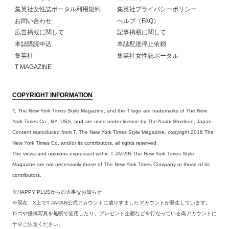
集英社女性誌ポータル利用規約
集英社プライバシーポリシー
お問い合わせ
ヘルプ（FAQ）
広告掲載に関して
記事掲載に関して
本誌購読申込
本誌配送停止依頼
集英社
集英社女性誌ポータル
T MAGAZINE
COPYRIGHT INFORMATION
T, The New York Times Style Magazine, and the T logo are trademarks of The New
York Times Co., NY, USA, and are used under license by The Asahi Shimbun, Japan.
Content reproduced from T, The New York Times Style Magazine, copyright 2016 The
New York Times Co. and/or its contributors, all rights reserved.
The views and opinions expressed within T JAPAN The New York Times Style
Magazine are not necessarily those of The New York Times Company or those of its
contributors.
※HAPPY PLUSからの大事なお知らせ
※現在、X上でT JAPAN公式アカウントに成りすましたアカウントが発生しています。
ロゴや投稿写真を無断で使用したり、プレゼント企画などを行なっている偽アカウントに
十分ご注意ください。