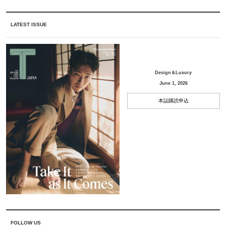
LATEST ISSUE
Design＆Luxury
June 1, 2026
本誌購読申込
FOLLOW US