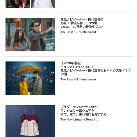
韓流ナビゲーター・田代親世の
必見！ 韓流名作ドラマ3選
Vol.43 40代男の最強ラブコメ
The Best K-Entertainment
【2026年最新】
キュンとしたいときに！
韓流ナビゲーター・田代親世のおすすめ恋愛ドラマ
30選
The Best K-Entertainment
プラダ、サンローランほか。
ランジェリー風ウェアを
街で、家で。重ね着にもおすすめ
The New Lingerie Dressing