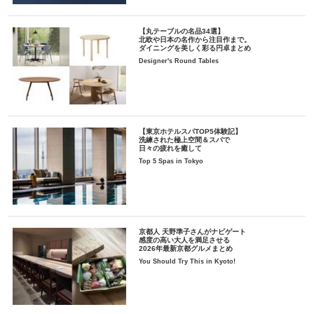
【丸テーブルの名品34選】
北欧や日本の名作から注目作まで。
ダイニングを美しく彩る円卓まとめ
Designer's Round Tables
【東京ホテルスパTOP5体験記】
洗練された極上空間＆スパで
日々の疲れを癒して
Top 5 Spas in Tokyo
京都人 天野準子さんがナビゲート
感度の高い大人を満足させる
2026年最新京都グルメまとめ
You Should Try This in Kyoto!