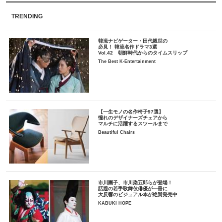
TRENDING
韓流ナビゲーター・田代親世の
必見！ 韓流名作ドラマ3選
Vol.42 朝鮮時代からのタイムスリップ
The Best K-Entertainment
【一生モノの名作椅子97選】
憧れのデザイナーズチェアから
マルチに活躍するスツールまで
Beautiful Chairs
市川團子、市川染五郎らが登場！
話題の若手歌舞伎俳優が一冊に
大反響のビジュアル本が絶賛発売中
KABUKI HOPE