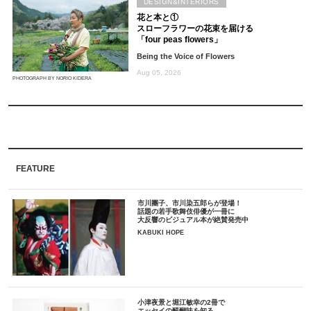
DESIGN&INTERIORS
花と本と①
スローフラワーの花束を届ける
「four peas flowers」
Being the Voice of Flowers
Aug 05, 2026
PHOTOGRAPH BY NORIO KIDERA
FEATURE
市川團子、市川染五郎らが登場！
話題の若手歌舞伎俳優が一冊に
大反響のビジュアル本が絶賛発売中
KABUKI HOPE
小津夜景と堀江敏幸の2冊で
エッセイの醍醐味を知る