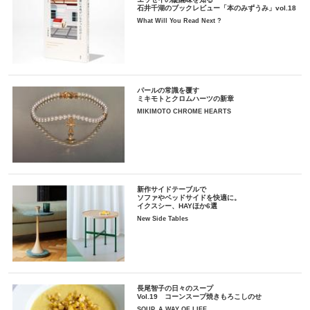
石井千湖のブックレビュー「本のみずうみ」vol.18
What Will You Read Next ?
パールの常識を覆す
ミキモトとクロムハーツの新章
MIKIMOTO CHROME HEARTS
新作サイドテーブルで
ソファやベッドサイドを快適に。
イクスシー、HAYほか6選
New Side Tables
長尾智子の日々のスープ
Vol.19 コーンスープ焼きもろこしのせ
SOUP, A WAY OF LIFE