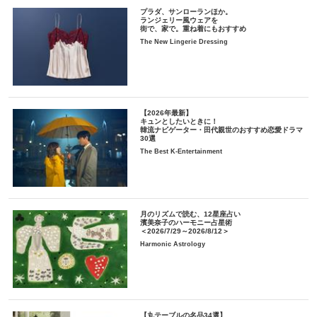
プラダ、サンローランほか。
ランジェリー風ウェアを
街で、家で。重ね着にもおすすめ
The New Lingerie Dressing
【2026年最新】
キュンとしたいときに！
韓流ナビゲーター・田代親世のおすすめ恋愛ドラマ
30選
The Best K-Entertainment
月のリズムで読む、12星座占い
濱美奈子のハーモニー占星術
＜2026/7/29～2026/8/12＞
Harmonic Astrology
【丸テーブルの名品34選】