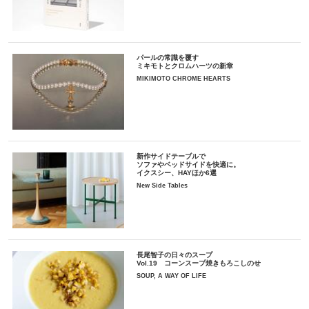
パールの常識を覆す
ミキモトとクロムハーツの新章
MIKIMOTO CHROME HEARTS
新作サイドテーブルで
ソファやベッドサイドを快適に。
イクスシー、HAYほか6選
New Side Tables
長尾智子の日々のスープ
Vol.19 コーンスープ焼きもろこしのせ
SOUP, A WAY OF LIFE