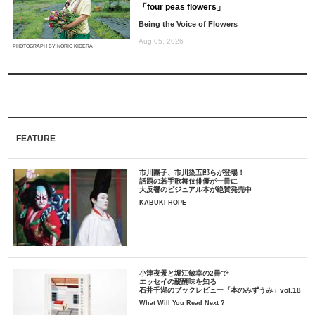
「four peas flowers」
Being the Voice of Flowers
Aug 05, 2026
PHOTOGRAPH BY NORIO KIDERA
FEATURE
市川團子、市川染五郎らが登場！
話題の若手歌舞伎俳優が一冊に
大反響のビジュアル本が絶賛発売中
KABUKI HOPE
小津夜景と堀江敏幸の2冊で
エッセイの醍醐味を知る
石井千湖のブックレビュー「本のみずうみ」vol.18
What Will You Read Next ?