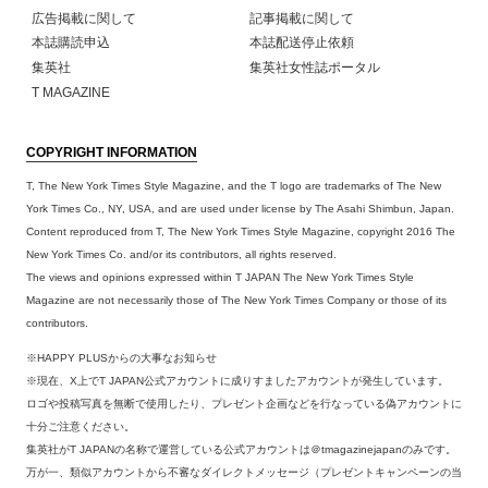
広告掲載に関して
記事掲載に関して
本誌購読申込
本誌配送停止依頼
集英社
集英社女性誌ポータル
T MAGAZINE
COPYRIGHT INFORMATION
T, The New York Times Style Magazine, and the T logo are trademarks of The New
York Times Co., NY, USA, and are used under license by The Asahi Shimbun, Japan.
Content reproduced from T, The New York Times Style Magazine, copyright 2016 The
New York Times Co. and/or its contributors, all rights reserved.
The views and opinions expressed within T JAPAN The New York Times Style
Magazine are not necessarily those of The New York Times Company or those of its
contributors.
※HAPPY PLUSからの大事なお知らせ
※現在、X上でT JAPAN公式アカウントに成りすましたアカウントが発生しています。
ロゴや投稿写真を無断で使用したり、プレゼント企画などを行なっている偽アカウントに
十分ご注意ください。
集英社がT JAPANの名称で運営している公式アカウントは＠tmagazinejapanのみです。
万が一、類似アカウントから不審なダイレクトメッセージ（プレゼントキャンペーンの当