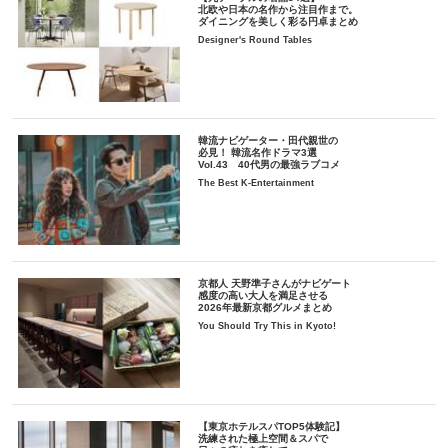
北欧や日本の名作から注目作まで。
ダイニングを美しく彩る円卓まとめ
Designer's Round Tables
韓流ナビゲーター・田代親世の
必見！ 韓流名作ドラマ3選
Vol.43 40代男の最強ラブコメ
The Best K-Entertainment
京都人 天野準子さんがナビゲート
感度の高い大人を満足させる
2026年最新京都グルメまとめ
You Should Try This in Kyoto!
【東京ホテルスパTOP5体験記】
洗練された極上空間＆スパで