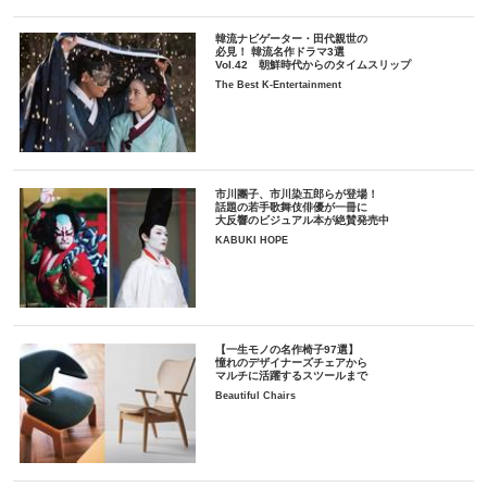
韓流ナビゲーター・田代親世の
必見！ 韓流名作ドラマ3選
Vol.42 朝鮮時代からのタイムスリップ
The Best K-Entertainment
市川團子、市川染五郎らが登場！
話題の若手歌舞伎俳優が一冊に
大反響のビジュアル本が絶賛発売中
KABUKI HOPE
【一生モノの名作椅子97選】
憧れのデザイナーズチェアから
マルチに活躍するスツールまで
Beautiful Chairs