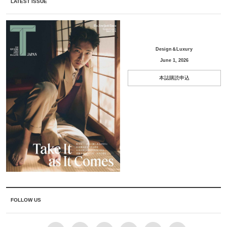
LATEST ISSUE
Design＆Luxury
June 1, 2026
本誌購読申込
FOLLOW US