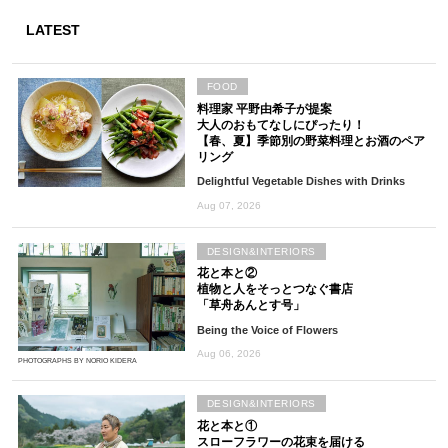
LATEST
FOOD
料理家 平野由希子が提案
大人のおもてなしにぴったり！
【春、夏】季節別の野菜料理とお酒のペア
リング
Delightful Vegetable Dishes with Drinks
Aug 07, 2026
DESIGN&INTERIORS
花と本と②
植物と人をそっとつなぐ書店
「草舟あんとす号」
Being the Voice of Flowers
Aug 06, 2026
PHOTOGRAPHS BY NORIO KIDERA
DESIGN&INTERIORS
花と本と①
スローフラワーの花束を届ける