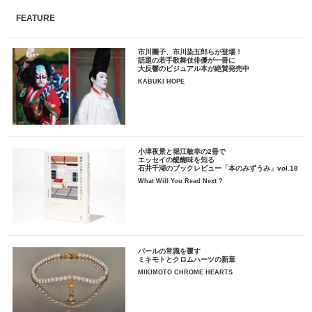
FEATURE
市川團子、市川染五郎らが登場！
話題の若手歌舞伎俳優が一冊に
大反響のビジュアル本が絶賛発売中
KABUKI HOPE
小津夜景と堀江敏幸の2冊で
エッセイの醍醐味を知る
石井千湖のブックレビュー「本のみずうみ」vol.18
What Will You Read Next ?
パールの常識を覆す
ミキモトとクロムハーツの新章
MIKIMOTO CHROME HEARTS