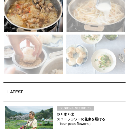
LATEST
DESIGN&INTERIORS
花と本と①
スローフラワーの花束を届ける
「four peas flowers」