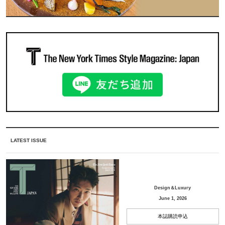
LATEST ISSUE
Design＆Luxury
June 1, 2026
本誌購読申込