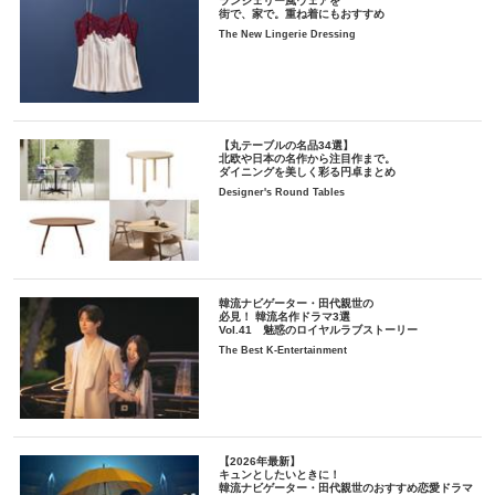
ランジェリー風ウェアを
街で、家で。重ね着にもおすすめ
The New Lingerie Dressing
【丸テーブルの名品34選】
北欧や日本の名作から注目作まで。
ダイニングを美しく彩る円卓まとめ
Designer's Round Tables
韓流ナビゲーター・田代親世の
必見！ 韓流名作ドラマ3選
Vol.41 魅惑のロイヤルラブストーリー
The Best K-Entertainment
【2026年最新】
キュンとしたいときに！
韓流ナビゲーター・田代親世のおすすめ恋愛ドラマ