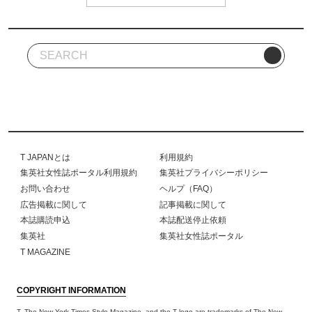
T JAPANとは
利用規約
集英社女性誌ポータル利用規約
集英社プライバシーポリシー
お問い合わせ
ヘルプ（FAQ）
広告掲載に関して
記事掲載に関して
本誌購読申込
本誌配送停止依頼
集英社
集英社女性誌ポータル
T MAGAZINE
COPYRIGHT INFORMATION
T, The New York Times Style Magazine, and the T logo are trademarks of The New