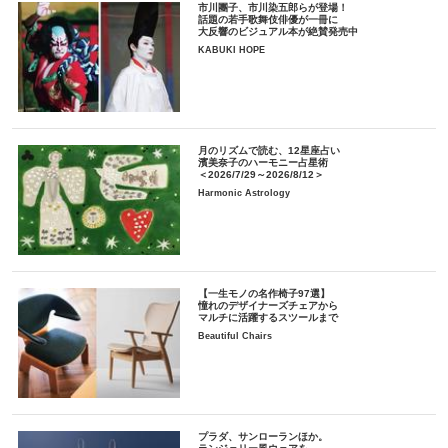
市川團子、市川染五郎らが登場！
話題の若手歌舞伎俳優が一冊に
大反響のビジュアル本が絶賛発売中
KABUKI HOPE
月のリズムで読む、12星座占い
濱美奈子のハーモニー占星術
＜2026/7/29～2026/8/12＞
Harmonic Astrology
【一生モノの名作椅子97選】
憧れのデザイナーズチェアから
マルチに活躍するスツールまで
Beautiful Chairs
プラダ、サンローランほか。