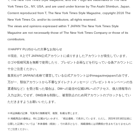
York Times Co., NY, USA, and are used under license by The Asahi Shimbun, Japan.
Content reproduced from T, The New York Times Style Magazine, copyright 2016 The
New York Times Co. and/or its contributors, all rights reserved.
The views and opinions expressed within T JAPAN The New York Times Style
Magazine are not necessarily those of The New York Times Company or those of its
contributors.
※HAPPY PLUSからの大事なお知らせ
※現在、X上でT JAPAN公式アカウントに成りすましたアカウントが発生しています。
ロゴや投稿写真を無断で使用したり、プレゼント企画などを行なっている偽アカウントに
十分ご注意ください。
集英社がT JAPANの名称で運営している公式アカウントは＠tmagazinejapanのみです。
万が一、類似アカウントから不審なダイレクトメッセージ（プレゼントキャンペーンの当
選通知など）を受け取った場合は、DMへの返信や記載URLへのアクセス、個人情報等の
入力は決してせず、DM自体を削除し、被害防止のため同アカウントのブロックをしてい
ただきますようお願いいたします。
※本誌掲載の記事、写真等の無断複写、複製、転載を禁じます。
※ 掲載商品の価格は、特に記載がないかぎり、「税込価格」で表示しています。ただし、2021年3月18日以前に
公開した記事については「本体価格（税抜）」での表示となり、 掲載価格には消費税が含まれておりませんの
でご注意ください。