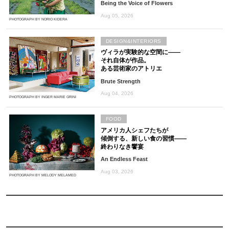
Being the Voice of Flowers
Aug 05, 2026
PHOTOGRAPH BY NORIO KIDERA
DESIGN&INTERIORS
ヴィラが実験的な空間に――
それ自体が作品。
ある芸術家のアトリエ
Brute Strength
Aug 04, 2026
PHOTOGRAPH BY INGER MARIE GRINI
FOOD
アメリカ人シェフたちが
傾倒する、新しい食の習慣――
終わりなき饗宴
An Endless Feast
Aug 03, 2026
PHOTOGRAPH BY MELODY MELAMED