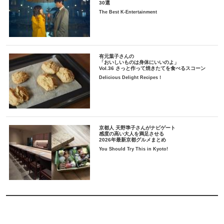
30選
The Best K-Entertainment
有元葉子さんの
「おいしいものは身体にいいのよ」
Vol.36 さっと作って焼きたてを食べるスコーン
Delicious Delight Recipes！
京都人 天野準子さんがナビゲート
感度の高い大人を満足させる
2026年最新京都グルメまとめ
You Should Try This in Kyoto!