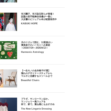
市川團子、市川染五郎らが登場！
話題の若手歌舞伎俳優が一冊に
大反響のビジュアル本が絶賛発売中
KABUKI HOPE
月のリズムで読む、12星座占い
濱美奈子のハーモニー占星術
＜2026/7/29～2026/8/12＞
Harmonic Astrology
【一生モノの名作椅子97選】
憧れのデザイナーズチェアから
マルチに活躍するスツールまで
Beautiful Chairs
プラダ、サンローランほか。
ランジェリー風ウェアを
街で、家で。重ね着にもおすすめ
The New Lingerie Dressing