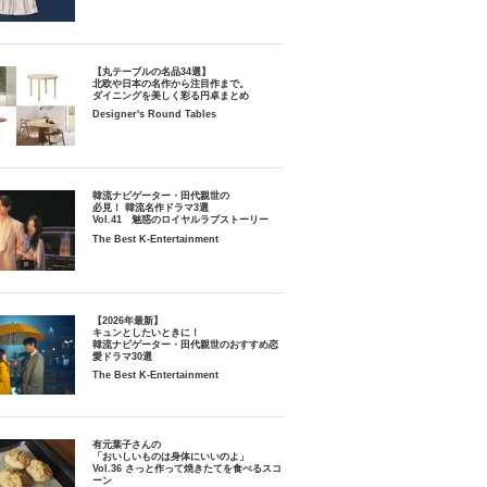
【丸テーブルの名品34選】
北欧や日本の名作から注目作まで。
ダイニングを美しく彩る円卓まとめ
Designer's Round Tables
韓流ナビゲーター・田代親世の
必見！ 韓流名作ドラマ3選
Vol.41 魅惑のロイヤルラブストーリー
The Best K-Entertainment
【2026年最新】
キュンとしたいときに！
韓流ナビゲーター・田代親世のおすすめ恋
愛ドラマ30選
The Best K-Entertainment
有元葉子さんの
「おいしいものは身体にいいのよ」
Vol.36 さっと作って焼きたてを食べるスコ
ーン