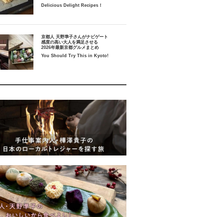
Delicious Delight Recipes！
京都人 天野準子さんがナビゲート
感度の高い大人を満足させる
2026年最新京都グルメまとめ
You Should Try This in Kyoto!