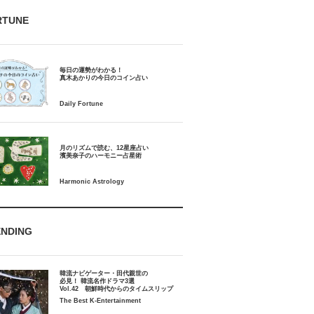
RTUNE
毎日の運勢がわかる！
月のリズムで読む、12星座占い
ENDING
韓流ナビゲーター・田代親世の
必見！ 韓流名作ドラマ3選
Vol.42 朝鮮時代からのタイムスリップ
The Best K-Entertainment