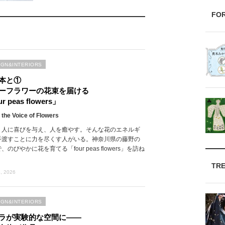
FO
IGN&INTERIORS
本と①
ーフラワーの花束を届ける
r peas flowers」
 the Voice of Flowers
、人に喜びを与え、人を癒やす。そんな花のエネルギ
手渡すことに力を尽くす人がいる。神奈川県の藤野の
、のびやかに花を育てる「four peas flowers」を訪ね
TR
, 2026
IGN&INTERIORS
ラが実験的な空間に――