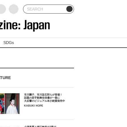
SDGs
ATURE
市川團子、市川染五郎らが登場！
話題の若手歌舞伎俳優が一冊に
大反響のビジュアル本が絶賛発売中
KABUKI HOPE