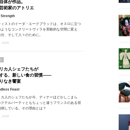
自体が作品。
芸術家のアトリエ
 Strength
ティストのイーダ・エークブラッドは、オスロに立つ
のようなコンクリートヴィラを実験的な空間に変え
自分、そして人々のために。
, 2026
D
リカ人シェフたちが
する、新しい食の習慣――
りなき饗宴
dless Feast
リカ人のシェフたちが今、ディナーほどかしこまら
カクテルパーティともちょっと違うフランスのある習
傾倒している。その理由とは？
, 2026