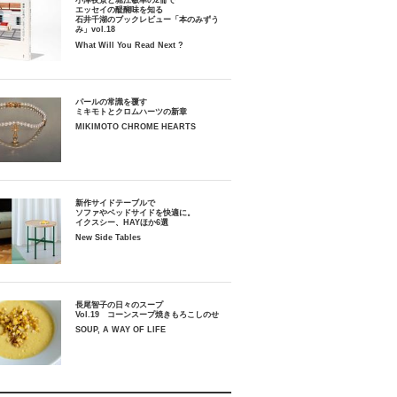
小津夜景と堀江敏幸の2冊で
エッセイの醍醐味を知る
石井千湖のブックレビュー「本のみずう
み」vol.18
What Will You Read Next ?
パールの常識を覆す
ミキモトとクロムハーツの新章
MIKIMOTO CHROME HEARTS
新作サイドテーブルで
ソファやベッドサイドを快適に。
イクスシー、HAYほか6選
New Side Tables
長尾智子の日々のスープ
Vol.19 コーンスープ焼きもろこしのせ
SOUP, A WAY OF LIFE