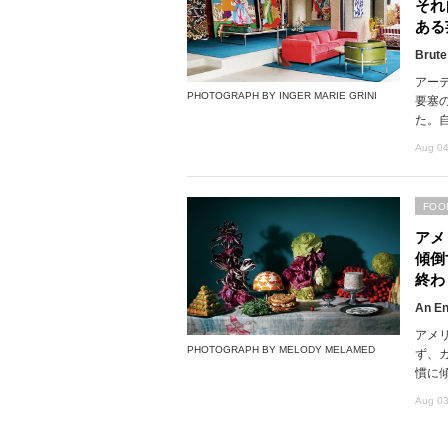
それ
ある
Brute
アー
PHOTOGRAPH BY INGER MARIE GRINI
要塞
た。
Aug 04
FOO
アメ
傾倒
終わ
An En
アメ
PHOTOGRAPH BY MELODY MELAMED
ず、
慣に
Aug 03