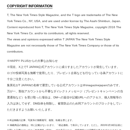
COPYRIGHT INFORMATION
T, The New York Times Style Magazine, and the T logo are trademarks of The New
York Times Co., NY, USA, and are used under license by The Asahi Shimbun, Japan.
Content reproduced from T, The New York Times Style Magazine, copyright 2016 The
New York Times Co. and/or its contributors, all rights reserved.
The views and opinions expressed within T JAPAN The New York Times Style
Magazine are not necessarily those of The New York Times Company or those of its
contributors.
※HAPPY PLUSからの大事なお知らせ
※現在、X上でT JAPAN公式アカウントに成りすましたアカウントが発生しています。
ロゴや投稿写真を無断で使用したり、プレゼント企画などを行なっている偽アカウントに
十分ご注意ください。
集英社がT JAPANの名称で運営している公式アカウントは＠tmagazinejapanのみです。
万が一、類似アカウントから不審なダイレクトメッセージ（プレゼントキャンペーンの当
選通知など）を受け取った場合は、DMへの返信や記載URLへのアクセス、個人情報等の
入力は決してせず、DM自体を削除し、被害防止のため同アカウントのブロックをしてい
ただきますようお願いいたします。
※本誌掲載の記事、写真等の無断複写、複製、転載を禁じます。
※ 掲載商品の価格は、特に記載がないかぎり、「税込価格」で表示しています。ただし、2021年3月18日以前に