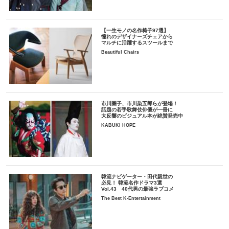
【一生モノの名作椅子97選】
憧れのデザイナーズチェアから
マルチに活躍するスツールまで
Beautiful Chairs
市川團子、市川染五郎らが登場！
話題の若手歌舞伎俳優が一冊に
大反響のビジュアル本が絶賛発売中
KABUKI HOPE
韓流ナビゲーター・田代親世の
必見！ 韓流名作ドラマ3選
Vol.43 40代男の最強ラブコメ
The Best K-Entertainment