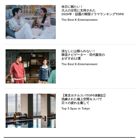
休日に観たい！
大人の女性に支持された
2026年・話題の韓国ドラマランキングTOP8
The Best K-Entertainment
涙なしには観られない！
韓流ナビゲーター・田代親世の
おすすめ12選
The Best K-Entertainment
【東京ホテルスパTOP5体験記】
洗練された極上空間＆スパで
日々の疲れを癒して
Top 5 Spas in Tokyo