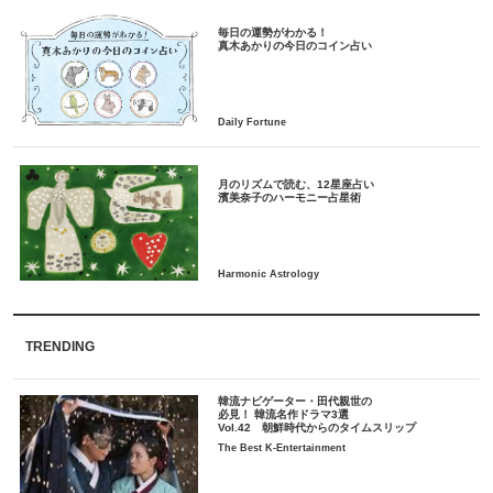
毎日の運勢がわかる！
月のリズムで読む、12星座占い
TRENDING
韓流ナビゲーター・田代親世の
必見！ 韓流名作ドラマ3選
Vol.42 朝鮮時代からのタイムスリップ
The Best K-Entertainment