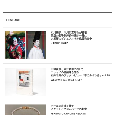
FEATURE
市川團子、市川染五郎らが登場！
話題の若手歌舞伎俳優が一冊に
大反響のビジュアル本が絶賛発売中
KABUKI HOPE
小津夜景と堀江敏幸の2冊で
エッセイの醍醐味を知る
石井千湖のブックレビュー「本のみずうみ」vol.18
What Will You Read Next ?
パールの常識を覆す
ミキモトとクロムハーツの新章
MIKIMOTO CHROME HEARTS