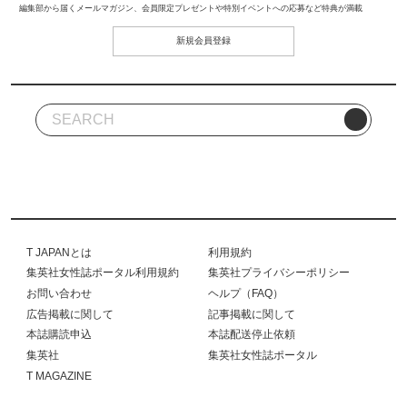
編集部から届くメールマガジン、会員限定プレゼントや特別イベントへの応募など特典が満載
新規会員登録
T JAPANとは
利用規約
集英社女性誌ポータル利用規約
集英社プライバシーポリシー
お問い合わせ
ヘルプ（FAQ）
広告掲載に関して
記事掲載に関して
本誌購読申込
本誌配送停止依頼
集英社
集英社女性誌ポータル
T MAGAZINE