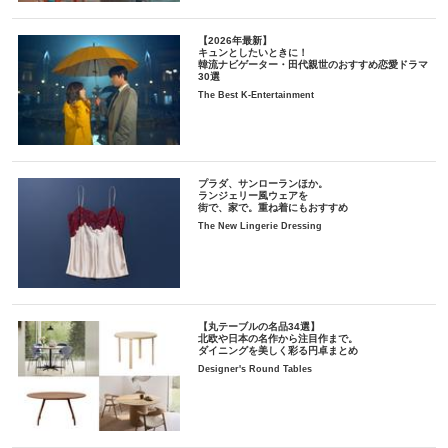
【2026年最新】
キュンとしたいときに！
韓流ナビゲーター・田代親世のおすすめ恋愛ドラマ
30選
The Best K-Entertainment
プラダ、サンローランほか。
ランジェリー風ウェアを
街で、家で。重ね着にもおすすめ
The New Lingerie Dressing
【丸テーブルの名品34選】
北欧や日本の名作から注目作まで。
ダイニングを美しく彩る円卓まとめ
Designer's Round Tables