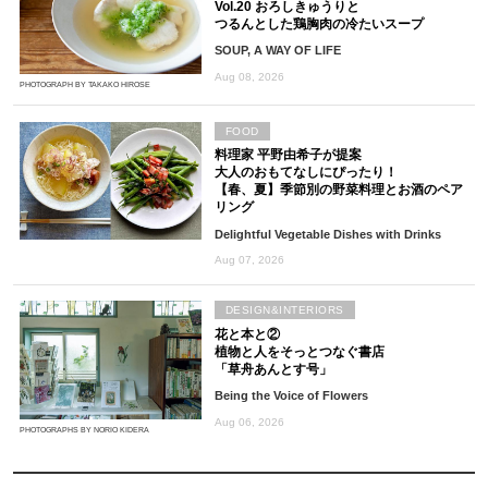
Vol.20 おろしきゅうりと
つるんとした鶏胸肉の冷たいスープ
SOUP, A WAY OF LIFE
Aug 08, 2026
PHOTOGRAPH BY TAKAKO HIROSE
FOOD
料理家 平野由希子が提案
大人のおもてなしにぴったり！
【春、夏】季節別の野菜料理とお酒のペア
リング
Delightful Vegetable Dishes with Drinks
Aug 07, 2026
DESIGN&INTERIORS
花と本と②
植物と人をそっとつなぐ書店
「草舟あんとす号」
Being the Voice of Flowers
Aug 06, 2026
PHOTOGRAPHS BY NORIO KIDERA