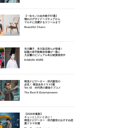
【一生モノの名作椅子97選】
憧れのデザイナーズチェアから
マルチに活躍するスツールまで
Beautiful Chairs
市川團子、市川染五郎らが登場！
話題の若手歌舞伎俳優が一冊に
大反響のビジュアル本が絶賛発売中
KABUKI HOPE
韓流ナビゲーター・田代親世の
必見！ 韓流名作ドラマ3選
Vol.43 40代男の最強ラブコメ
The Best K-Entertainment
【2026年最新】
キュンとしたいときに！
韓流ナビゲーター・田代親世のおすすめ恋
愛ドラマ30選