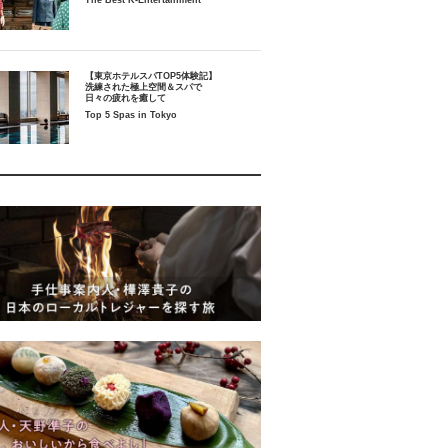
The Best K-Entertainment
【東京ホテルスパTOP5体験記】
洗練された極上空間＆スパで
日々の疲れを癒して
Top 5 Spas in Tokyo