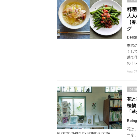
料理
大人
【春
グ
Delig
季節
くし
菜で
のト
Aug 07
DES
花と
植物
「草
Being
花は
PHOTOGRAPHS BY NORIO KIDERA
ーを