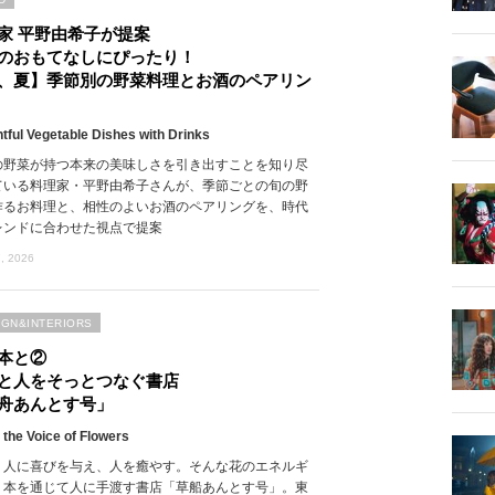
家 平野由希子が提案
のおもてなしにぴったり！
、夏】季節別の野菜料理とお酒のペアリン
htful Vegetable Dishes with Drinks
の野菜が持つ本来の美味しさを引き出すことを知り尽
ている料理家・平野由希子さんが、季節ごとの旬の野
作るお料理と、相性のよいお酒のペアリングを、時代
レンドに合わせた視点で提案
, 2026
IGN&INTERIORS
本と②
と人をそっとつなぐ書店
舟あんとす号」
 the Voice of Flowers
、人に喜びを与え、人を癒やす。そんな花のエネルギ
、本を通じて人に手渡す書店「草船あんとす号」。東