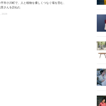
小平市小川町で、人と植物を優しくつなぐ場を営む、
絵里さんを訪ねた
, 2026