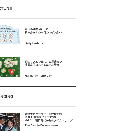
RTUNE
毎日の運勢がわかる！
月のリズムで読む、12星座占い
ENDING
韓流ナビゲーター・田代親世の
必見！ 韓流名作ドラマ3選
Vol.42 朝鮮時代からのタイムスリップ
The Best K-Entertainment