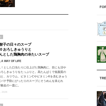
FO
D
智子の日々のスープ
l.20 おろしきゅうりと
んとした鶏胸肉の冷たいスープ
 A WAY OF LIFE
ん！とした口当たりに仕上げた鶏胸肉に、目にも涼や
おろしきゅうりをたっぷりと。高たんぱくで低脂質の
肉と、カリウム、ビタミンCやビタミンKを含むきゅう
TR
夏バテ予防にぴったりのスープにそうめんを添えれ
ご馳走の一皿に。
, 2026
D