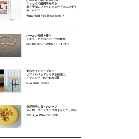
小津夜景と堀江敏幸の2冊で
エッセイの醍醐味を知る
石井千湖のブックレビュー「本のみずう
み」vol.18
What Will You Read Next ?
パールの常識を覆す
ミキモトとクロムハーツの新章
MIKIMOTO CHROME HEARTS
新作サイドテーブルで
ソファやベッドサイドを快適に。
イクスシー、HAYほか6選
New Side Tables
長尾智子の日々のスープ
Vol.19 コーンスープ焼きもろこしのせ
SOUP, A WAY OF LIFE