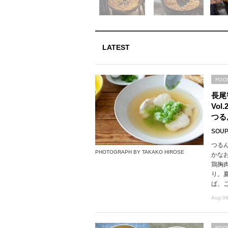
LATEST
FOO
長尾
Vo
つる
SOUP,
つる
PHOTOGRAPH BY TAKAKO HIROSE
かな
鶏胸
り。
ば、
Aug 08
FOO