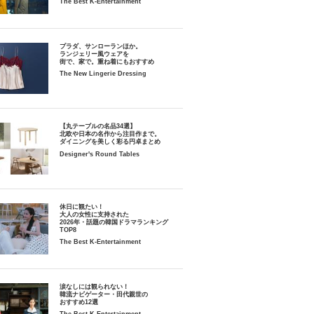
The Best K-Entertainment
プラダ、サンローランほか。
ランジェリー風ウェアを
街で、家で。重ね着にもおすすめ
The New Lingerie Dressing
【丸テーブルの名品34選】
北欧や日本の名作から注目作まで。
ダイニングを美しく彩る円卓まとめ
Designer's Round Tables
休日に観たい！
大人の女性に支持された
2026年・話題の韓国ドラマランキング
TOP8
The Best K-Entertainment
涙なしには観られない！
韓流ナビゲーター・田代親世の
おすすめ12選