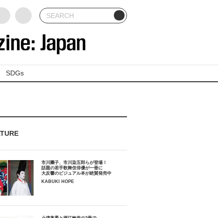
SDGs
ATURE
市川團子、市川染五郎らが登場！
話題の若手歌舞伎俳優が一冊に
大反響のビジュアル本が絶賛発売中
KABUKI HOPE