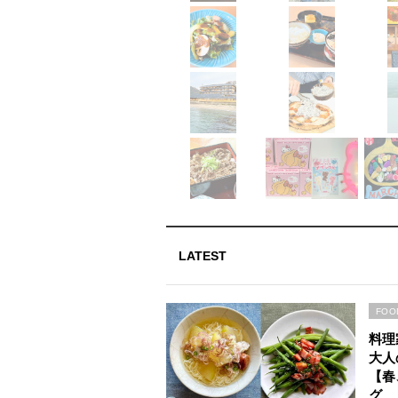
LATEST
FOO
料理
大人
【春
グ