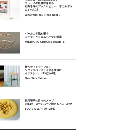
小津夜景と堀江敏幸の2冊で
エッセイの醍醐味を知る
石井千湖のブックレビュー「本のみずう
み」vol.18
What Will You Read Next ?
パールの常識を覆す
ミキモトとクロムハーツの新章
MIKIMOTO CHROME HEARTS
新作サイドテーブルで
ソファやベッドサイドを快適に。
イクスシー、HAYほか6選
New Side Tables
長尾智子の日々のスープ
Vol.19 コーンスープ焼きもろこしのせ
SOUP, A WAY OF LIFE