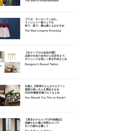
The Best K-Entertainment
プラダ、サンローランほか。
ランジェリー風ウェアを
街で、家で。重ね着にもおすすめ
The New Lingerie Dressing
【丸テーブルの名品34選】
北欧や日本の名作から注目作まで。
ダイニングを美しく彩る円卓まとめ
Designer's Round Tables
京都人 天野準子さんがナビゲート
感度の高い大人を満足させる
2026年最新京都グルメまとめ
You Should Try This in Kyoto!
【東京ホテルスパTOP5体験記】
洗練された極上空間＆スパで
日々の疲れを癒して