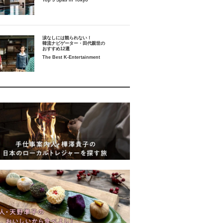
Top 5 Spas in Tokyo
涙なしには観られない！
韓流ナビゲーター・田代親世の
おすすめ12選
The Best K-Entertainment