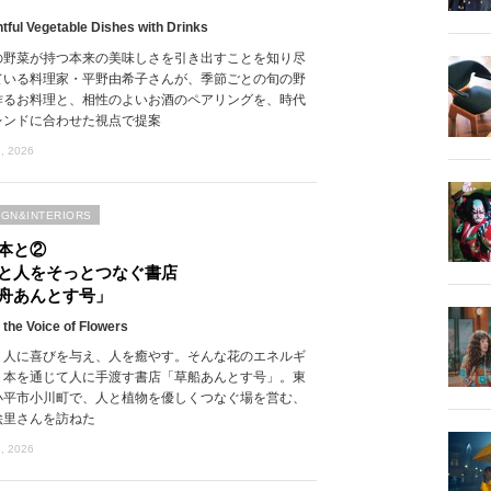
htful Vegetable Dishes with Drinks
の野菜が持つ本来の美味しさを引き出すことを知り尽
ている料理家・平野由希子さんが、季節ごとの旬の野
作るお料理と、相性のよいお酒のペアリングを、時代
レンドに合わせた視点で提案
, 2026
IGN&INTERIORS
本と②
と人をそっとつなぐ書店
舟あんとす号」
 the Voice of Flowers
、人に喜びを与え、人を癒やす。そんな花のエネルギ
、本を通じて人に手渡す書店「草船あんとす号」。東
小平市小川町で、人と植物を優しくつなぐ場を営む、
絵里さんを訪ねた
, 2026