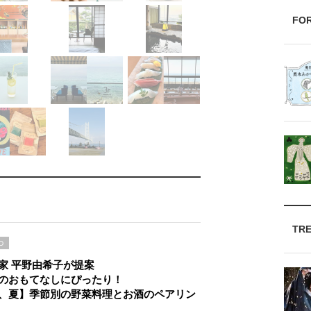
FO
TR
D
家 平野由希子が提案
のおもてなしにぴったり！
、夏】季節別の野菜料理とお酒のペアリン