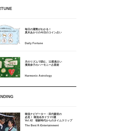
RTUNE
毎日の運勢がわかる！
月のリズムで読む、12星座占い
ENDING
韓流ナビゲーター・田代親世の
必見！ 韓流名作ドラマ3選
Vol.42 朝鮮時代からのタイムスリップ
The Best K-Entertainment