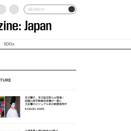
SDGs
ATURE
市川團子、市川染五郎らが登場！
話題の若手歌舞伎俳優が一冊に
大反響のビジュアル本が絶賛発売中
KABUKI HOPE