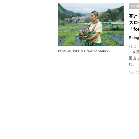
DES
花と
スロ
「fou
Being
花は
PHOTOGRAPH BY NORIO KIDERA
ーを
里山で
た。
Aug 05