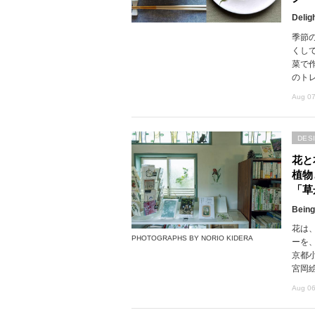
Delig
季節
くし
菜で
のト
Aug 07
DES
花と
植物
「草
Being
花は
PHOTOGRAPHS BY NORIO KIDERA
ーを
京都
宮岡
Aug 06