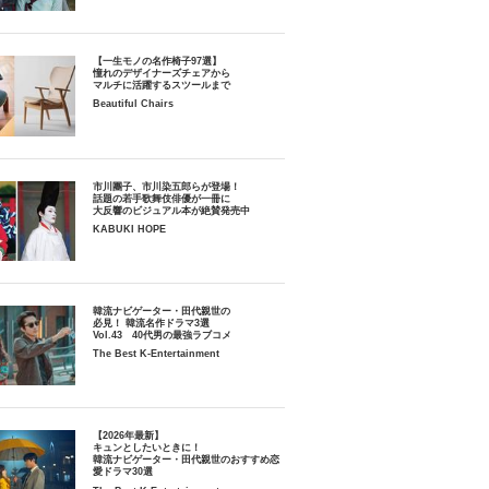
【一生モノの名作椅子97選】
憧れのデザイナーズチェアから
マルチに活躍するスツールまで
Beautiful Chairs
市川團子、市川染五郎らが登場！
話題の若手歌舞伎俳優が一冊に
大反響のビジュアル本が絶賛発売中
KABUKI HOPE
韓流ナビゲーター・田代親世の
必見！ 韓流名作ドラマ3選
Vol.43 40代男の最強ラブコメ
The Best K-Entertainment
【2026年最新】
キュンとしたいときに！
韓流ナビゲーター・田代親世のおすすめ恋
愛ドラマ30選