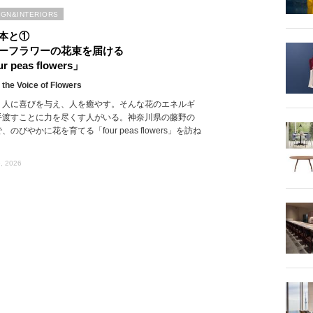
IGN&INTERIORS
本と①
ーフラワーの花束を届ける
r peas flowers」
 the Voice of Flowers
、人に喜びを与え、人を癒やす。そんな花のエネルギ
手渡すことに力を尽くす人がいる。神奈川県の藤野の
、のびやかに花を育てる「four peas flowers」を訪ね
, 2026