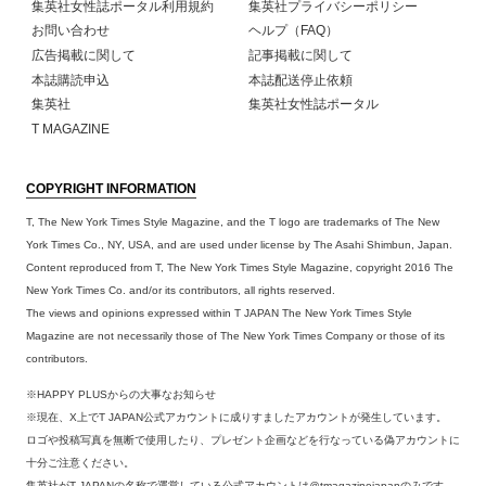
集英社女性誌ポータル利用規約
集英社プライバシーポリシー
お問い合わせ
ヘルプ（FAQ）
広告掲載に関して
記事掲載に関して
本誌購読申込
本誌配送停止依頼
集英社
集英社女性誌ポータル
T MAGAZINE
COPYRIGHT INFORMATION
T, The New York Times Style Magazine, and the T logo are trademarks of The New
York Times Co., NY, USA, and are used under license by The Asahi Shimbun, Japan.
Content reproduced from T, The New York Times Style Magazine, copyright 2016 The
New York Times Co. and/or its contributors, all rights reserved.
The views and opinions expressed within T JAPAN The New York Times Style
Magazine are not necessarily those of The New York Times Company or those of its
contributors.
※HAPPY PLUSからの大事なお知らせ
※現在、X上でT JAPAN公式アカウントに成りすましたアカウントが発生しています。
ロゴや投稿写真を無断で使用したり、プレゼント企画などを行なっている偽アカウントに
十分ご注意ください。
集英社がT JAPANの名称で運営している公式アカウントは＠tmagazinejapanのみです。