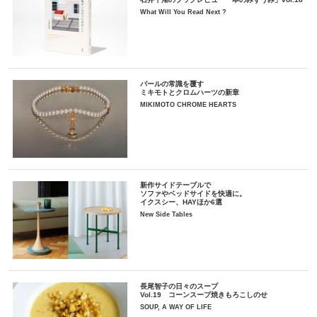
What Will You Read Next ?
パールの常識を覆す
ミキモトとクロムハーツの新章
MIKIMOTO CHROME HEARTS
新作サイドテーブルで
ソファやベッドサイドを快適に。
イクスシー、HAYほか6選
New Side Tables
長尾智子の日々のスープ
Vol.19 コーンスープ焼きもろこしのせ
SOUP, A WAY OF LIFE