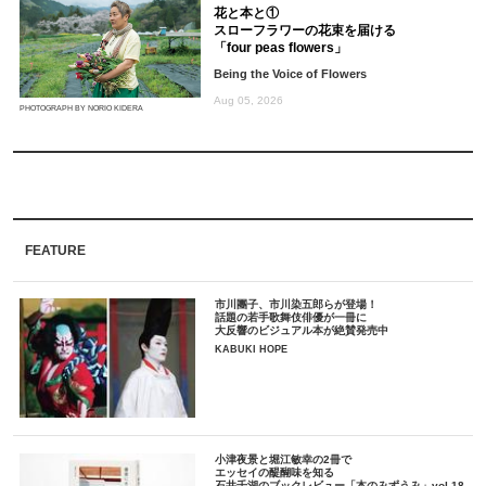
花と本と①
スローフラワーの花束を届ける
「four peas flowers」
Being the Voice of Flowers
Aug 05, 2026
PHOTOGRAPH BY NORIO KIDERA
FEATURE
市川團子、市川染五郎らが登場！
話題の若手歌舞伎俳優が一冊に
大反響のビジュアル本が絶賛発売中
KABUKI HOPE
小津夜景と堀江敏幸の2冊で
エッセイの醍醐味を知る
石井千湖のブックレビュー「本のみずうみ」vol.18