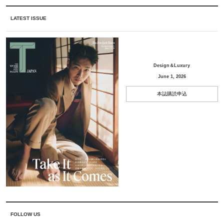
LATEST ISSUE
Design＆Luxury
June 1, 2026
本誌購読申込
FOLLOW US