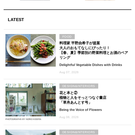
LATEST
FOOD
料理家 平野由希子が提案
大人のおもてなしにぴったり！
【春、夏】季節別の野菜料理とお酒のペア
リング
Delightful Vegetable Dishes with Drinks
Aug 07, 2026
DESIGN&INTERIORS
花と本と②
植物と人をそっとつなぐ書店
「草舟あんとす号」
Being the Voice of Flowers
Aug 06, 2026
PHOTOGRAPHS BY NORIO KIDERA
DESIGN&INTERIORS