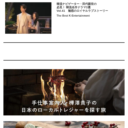
韓流ナビゲーター・田代親世の
必見！ 韓流名作ドラマ3選
Vol.41 魅惑のロイヤルラブストーリー
The Best K-Entertainment