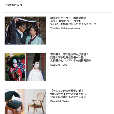
TRENDING
韓流ナビゲーター・田代親世の
必見！ 韓流名作ドラマ3選
Vol.42 朝鮮時代からのタイムスリップ
The Best K-Entertainment
市川團子、市川染五郎らが登場！
話題の若手歌舞伎俳優が一冊に
大反響のビジュアル本が絶賛発売中
KABUKI HOPE
【一生モノの名作椅子97選】
憧れのデザイナーズチェアから
マルチに活躍するスツールまで
Beautiful Chairs