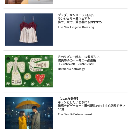
プラダ、サンローランほか。
ランジェリー風ウェアを
街で、家で。重ね着にもおすすめ
The New Lingerie Dressing
月のリズムで読む、12星座占い
濱美奈子のハーモニー占星術
＜2026/7/29～2026/8/12＞
Harmonic Astrology
【2026年最新】
キュンとしたいときに！
韓流ナビゲーター・田代親世のおすすめ恋愛ドラマ
30選
The Best K-Entertainment