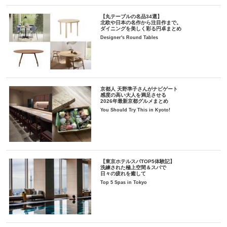
【丸テーブルの名品34選】
北欧や日本の名作から注目作まで。
ダイニングを美しく彩る円卓まとめ
Designer's Round Tables
京都人 天野準子さんがナビゲート
感度の高い大人を満足させる
2026年最新京都グルメまとめ
You Should Try This in Kyoto!
【東京ホテルスパTOP5体験記】
洗練された極上空間＆スパで
日々の疲れを癒して
Top 5 Spas in Tokyo