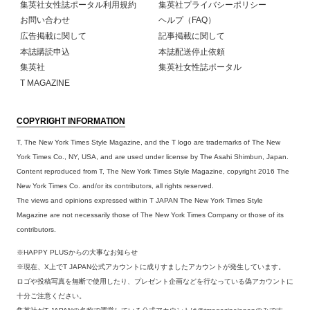
集英社女性誌ポータル利用規約
集英社プライバシーポリシー
お問い合わせ
ヘルプ（FAQ）
広告掲載に関して
記事掲載に関して
本誌購読申込
本誌配送停止依頼
集英社
集英社女性誌ポータル
T MAGAZINE
COPYRIGHT INFORMATION
T, The New York Times Style Magazine, and the T logo are trademarks of The New
York Times Co., NY, USA, and are used under license by The Asahi Shimbun, Japan.
Content reproduced from T, The New York Times Style Magazine, copyright 2016 The
New York Times Co. and/or its contributors, all rights reserved.
The views and opinions expressed within T JAPAN The New York Times Style
Magazine are not necessarily those of The New York Times Company or those of its
contributors.
※HAPPY PLUSからの大事なお知らせ
※現在、X上でT JAPAN公式アカウントに成りすましたアカウントが発生しています。
ロゴや投稿写真を無断で使用したり、プレゼント企画などを行なっている偽アカウントに
十分ご注意ください。