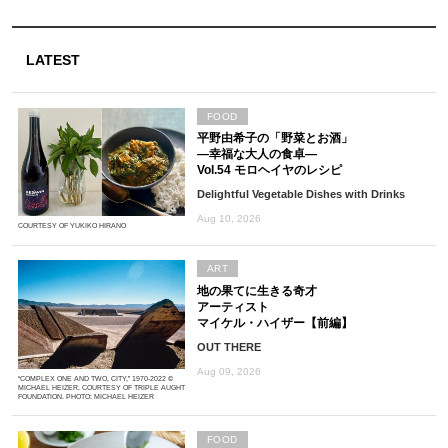
LATEST
FOOD
平野由希子の「野菜とお酒」
―幸福な大人の食卓―
Vol.54 モロヘイヤのレシピ
Delightful Vegetable Dishes with Drinks
Aug 10, 2026
COURTESY OF YUKIKO HIRANO
ART
地の果てに生きる奇才
アーティスト
マイケル・ハイザー【前編】
OUT THERE
Aug 09, 2026
“COMPLEX ONE AND TWO, CITY,” 1970-2022 ©
MICHAEL HEIZER. COURTESY OF TRIPLE AUGHT
FOUNDATION. PHOTO: MICHAEL HEIZER
FOOD