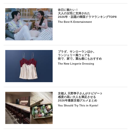
休日に観たい！
大人の女性に支持された
2026年・話題の韓国ドラマランキングTOP8
The Best K-Entertainment
プラダ、サンローランほか。
ランジェリー風ウェアを
街で、家で。重ね着にもおすすめ
The New Lingerie Dressing
京都人 天野準子さんがナビゲート
感度の高い大人を満足させる
2026年最新京都グルメまとめ
You Should Try This in Kyoto!