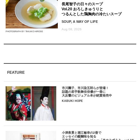
長尾智子の日々のスープ
Vol.20 おろしきゅうりと
つるんとした鶏胸肉の冷たいスープ
SOUP, A WAY OF LIFE
Aug 08, 2026
PHOTOGRAPH BY TAKAKO HIROSE
FEATURE
市川團子、市川染五郎らが登場！
話題の若手歌舞伎俳優が一冊に
大反響のビジュアル本が絶賛発売中
KABUKI HOPE
小津夜景と堀江敏幸の2冊で
エッセイの醍醐味を知る