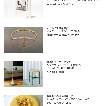
石井千湖のブックレビュー「本のみずうみ」vol.18
What Will You Read Next ?
パールの常識を覆す
ミキモトとクロムハーツの新章
MIKIMOTO CHROME HEARTS
新作サイドテーブルで
ソファやベッドサイドを快適に。
イクスシー、HAYほか6選
New Side Tables
長尾智子の日々のスープ
Vol.19 コーンスープ焼きもろこしのせ
SOUP, A WAY OF LIFE