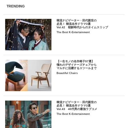
TRENDING
韓流ナビゲーター・田代親世の
必見！ 韓流名作ドラマ3選
Vol.42 朝鮮時代からのタイムスリップ
The Best K-Entertainment
【一生モノの名作椅子97選】
憧れのデザイナーズチェアから
マルチに活躍するスツールまで
Beautiful Chairs
韓流ナビゲーター・田代親世の
必見！ 韓流名作ドラマ3選
Vol.43 40代男の最強ラブコメ
The Best K-Entertainment