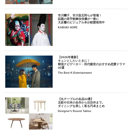
市川團子、市川染五郎らが登場！
話題の若手歌舞伎俳優が一冊に
大反響のビジュアル本が絶賛発売中
KABUKI HOPE
【2026年最新】
キュンとしたいときに！
韓流ナビゲーター・田代親世のおすすめ恋愛ドラマ
30選
The Best K-Entertainment
【丸テーブルの名品34選】
北欧や日本の名作から注目作まで。
ダイニングを美しく彩る円卓まとめ
Designer's Round Tables