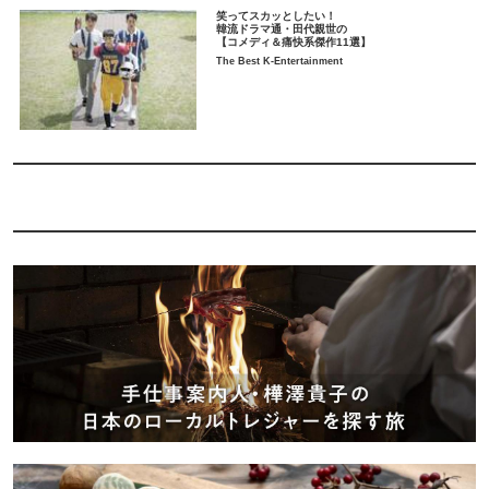
笑ってスカッとしたい！
韓流ドラマ通・田代親世の
【コメディ＆痛快系傑作11選】
The Best K-Entertainment