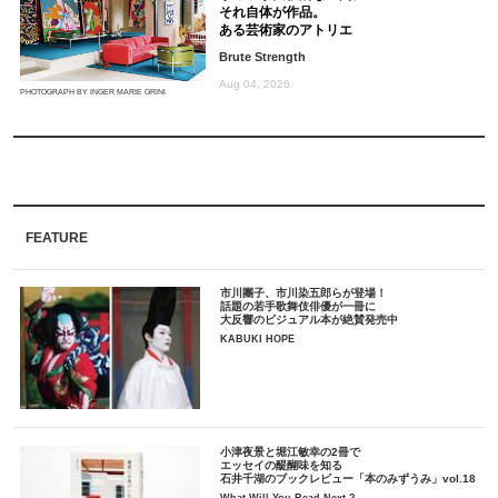
それ自体が作品。
ある芸術家のアトリエ
Brute Strength
Aug 04, 2026
PHOTOGRAPH BY INGER MARIE GRINI
FEATURE
市川團子、市川染五郎らが登場！
話題の若手歌舞伎俳優が一冊に
大反響のビジュアル本が絶賛発売中
KABUKI HOPE
小津夜景と堀江敏幸の2冊で
エッセイの醍醐味を知る
石井千湖のブックレビュー「本のみずうみ」vol.18