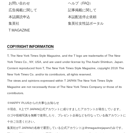
お問い合わせ
ヘルプ（FAQ）
広告掲載に関して
記事掲載に関して
本誌購読申込
本誌配送停止依頼
集英社
集英社女性誌ポータル
T MAGAZINE
COPYRIGHT INFORMATION
T, The New York Times Style Magazine, and the T logo are trademarks of The New
York Times Co., NY, USA, and are used under license by The Asahi Shimbun, Japan.
Content reproduced from T, The New York Times Style Magazine, copyright 2016 The
New York Times Co. and/or its contributors, all rights reserved.
The views and opinions expressed within T JAPAN The New York Times Style
Magazine are not necessarily those of The New York Times Company or those of its
contributors.
※HAPPY PLUSからの大事なお知らせ
※現在、X上でT JAPAN公式アカウントに成りすましたアカウントが発生しています。
ロゴや投稿写真を無断で使用したり、プレゼント企画などを行なっている偽アカウントに
十分ご注意ください。
集英社がT JAPANの名称で運営している公式アカウントは＠tmagazinejapanのみです。