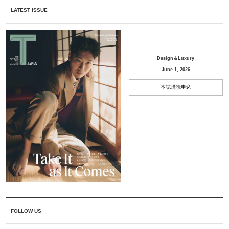
LATEST ISSUE
Design＆Luxury
June 1, 2026
本誌購読申込
FOLLOW US