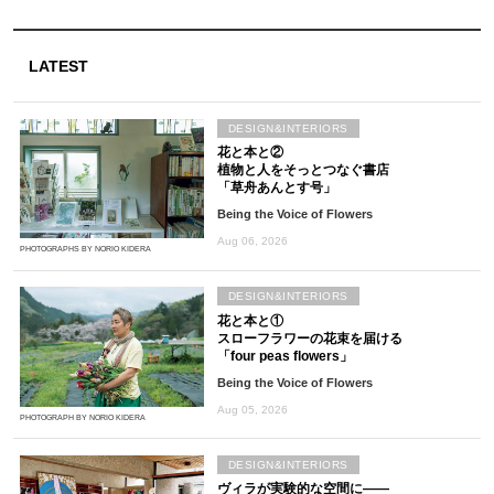
LATEST
DESIGN&INTERIORS
花と本と②
植物と人をそっとつなぐ書店
「草舟あんとす号」
Being the Voice of Flowers
Aug 06, 2026
PHOTOGRAPHS BY NORIO KIDERA
DESIGN&INTERIORS
花と本と①
スローフラワーの花束を届ける
「four peas flowers」
Being the Voice of Flowers
Aug 05, 2026
PHOTOGRAPH BY NORIO KIDERA
DESIGN&INTERIORS
ヴィラが実験的な空間に――