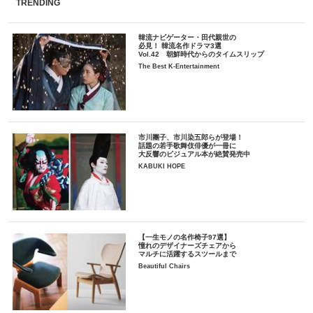
TRENDING
韓流ナビゲーター・田代親世の
必見！ 韓流名作ドラマ3選
Vol.42 朝鮮時代からのタイムスリップ
The Best K-Entertainment
市川團子、市川染五郎らが登場！
話題の若手歌舞伎俳優が一冊に
大反響のビジュアル本が絶賛発売中
KABUKI HOPE
【一生モノの名作椅子97選】
憧れのデザイナーズチェアから
マルチに活躍するスツールまで
Beautiful Chairs