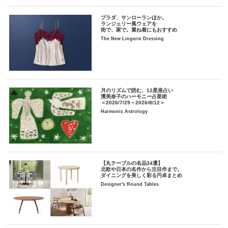
プラダ、サンローランほか。
ランジェリー風ウェアを
街で、家で。重ね着にもおすすめ
The New Lingerie Dressing
月のリズムで読む、12星座占い
濱美奈子のハーモニー占星術
＜2026/7/29～2026/8/12＞
Harmonic Astrology
【丸テーブルの名品34選】
北欧や日本の名作から注目作まで。
ダイニングを美しく彩る円卓まとめ
Designer's Round Tables