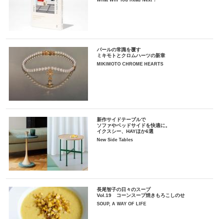
What Will You Read Next ?
パールの常識を覆す
ミキモトとクロムハーツの新章
MIKIMOTO CHROME HEARTS
新作サイドテーブルで
ソファやベッドサイドを快適に。
イクスシー、HAYほか6選
New Side Tables
長尾智子の日々のスープ
Vol.19 コーンスープ焼きもろこしのせ
SOUP, A WAY OF LIFE