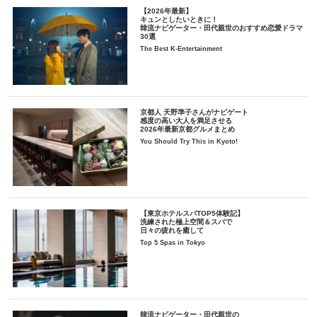
【2026年最新】
キュンとしたいときに！
韓流ナビゲーター・田代親世のおすすめ恋愛ドラマ
30選
The Best K-Entertainment
京都人 天野準子さんがナビゲート
感度の高い大人を満足させる
2026年最新京都グルメまとめ
You Should Try This in Kyoto!
【東京ホテルスパTOP5体験記】
洗練された極上空間＆スパで
日々の疲れを癒して
Top 5 Spas in Tokyo
韓流ナビゲーター・田代親世の