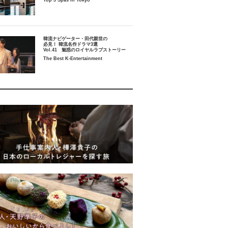
Top 5 Spas in Tokyo
韓流ナビゲーター・田代親世の
必見！ 韓流名作ドラマ3選
Vol.41 魅惑のロイヤルラブストーリー
The Best K-Entertainment