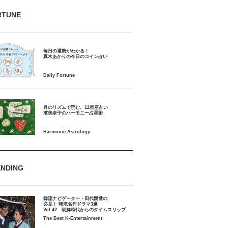
RTUNE
毎日の運勢がわかる！
月のリズムで読む、12星座占い
ENDING
韓流ナビゲーター・田代親世の
必見！ 韓流名作ドラマ3選
Vol.42 朝鮮時代からのタイムスリップ
The Best K-Entertainment