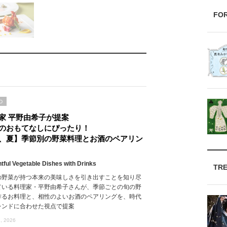
FO
D
家 平野由希子が提案
のおもてなしにぴったり！
、夏】季節別の野菜料理とお酒のペアリン
htful Vegetable Dishes with Drinks
TR
の野菜が持つ本来の美味しさを引き出すことを知り尽
ている料理家・平野由希子さんが、季節ごとの旬の野
作るお料理と、相性のよいお酒のペアリングを、時代
レンドに合わせた視点で提案
, 2026