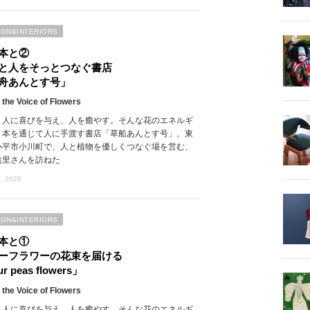
IGN&INTERIORS
本と②
と人をそっとつなぐ書店
舟あんとす号」
 the Voice of Flowers
、人に喜びを与え、人を癒やす。そんな花のエネルギ
、本を通じて人に手渡す書店「草船あんとす号」。東
小平市小川町で、人と植物を優しくつなぐ場を営む、
絵里さんを訪ねた
, 2026
IGN&INTERIORS
本と①
ーフラワーの花束を届ける
r peas flowers」
 the Voice of Flowers
、人に喜びを与え、人を癒やす。そんな花のエネルギ