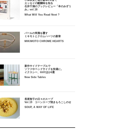
小津夜景と堀江敏幸の2冊で
エッセイの醍醐味を知る
石井千湖のブックレビュー「本のみずう
み」vol.18
What Will You Read Next ?
パールの常識を覆す
ミキモトとクロムハーツの新章
MIKIMOTO CHROME HEARTS
新作サイドテーブルで
ソファやベッドサイドを快適に。
イクスシー、HAYほか6選
New Side Tables
長尾智子の日々のスープ
Vol.19 コーンスープ焼きもろこしのせ
SOUP, A WAY OF LIFE