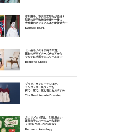
市川團子、市川染五郎らが登場！
話題の若手歌舞伎俳優が一冊に
大反響のビジュアル本が絶賛発売中
KABUKI HOPE
【一生モノの名作椅子97選】
憧れのデザイナーズチェアから
マルチに活躍するスツールまで
Beautiful Chairs
プラダ、サンローランほか。
ランジェリー風ウェアを
街で、家で。重ね着にもおすすめ
The New Lingerie Dressing
月のリズムで読む、12星座占い
濱美奈子のハーモニー占星術
＜2026/7/29～2026/8/12＞
Harmonic Astrology