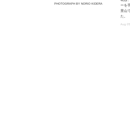
PHOTOGRAPH BY NORIO KIDERA
ーを
里山で
た。
Aug 05