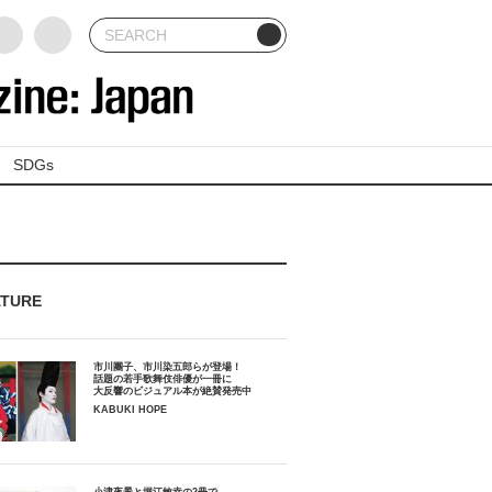
SDGs
ATURE
市川團子、市川染五郎らが登場！
話題の若手歌舞伎俳優が一冊に
大反響のビジュアル本が絶賛発売中
KABUKI HOPE