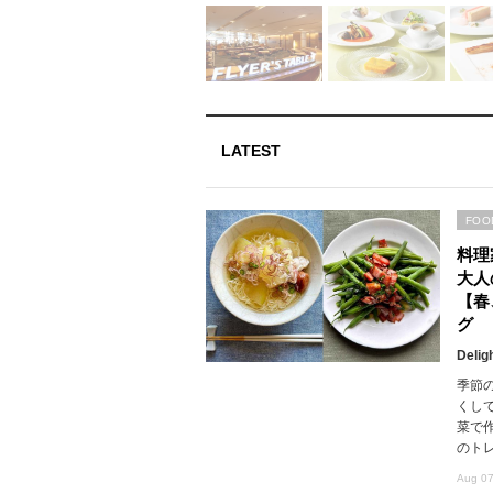
LATEST
FOO
料理
大人
【春
グ
Delig
季節
くし
菜で
のト
Aug 07