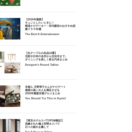
【2026年最新】
キュンとしたいときに！
韓流ナビゲーター・田代親世のおすすめ恋
愛ドラマ30選
The Best K-Entertainment
【丸テーブルの名品34選】
北欧や日本の名作から注目作まで。
ダイニングを美しく彩る円卓まとめ
Designer's Round Tables
京都人 天野準子さんがナビゲート
感度の高い大人を満足させる
2026年最新京都グルメまとめ
You Should Try This in Kyoto!
【東京ホテルスパTOP5体験記】
洗練された極上空間＆スパで
日々の疲れを癒して