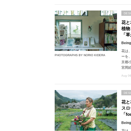
DES
花と
植物
「草
Being
花は
PHOTOGRAPHS BY NORIO KIDERA
ーを
京都
宮岡
Aug 06
DES
花と
スロ
「fou
Being
花は