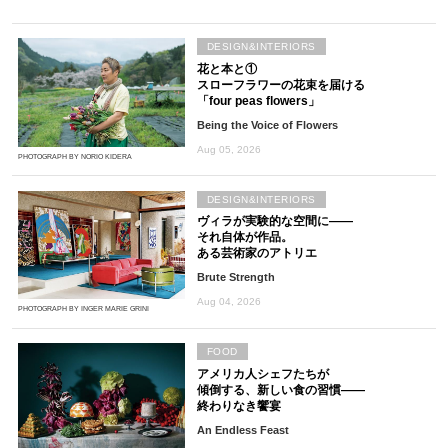
DESIGN&INTERIORS
花と本と①
スローフラワーの花束を届ける
「four peas flowers」
Being the Voice of Flowers
Aug 05, 2026
PHOTOGRAPH BY NORIO KIDERA
DESIGN&INTERIORS
ヴィラが実験的な空間に――
それ自体が作品。
ある芸術家のアトリエ
Brute Strength
Aug 04, 2026
PHOTOGRAPH BY INGER MARIE GRINI
FOOD
アメリカ人シェフたちが
傾倒する、新しい食の習慣――
終わりなき饗宴
An Endless Feast