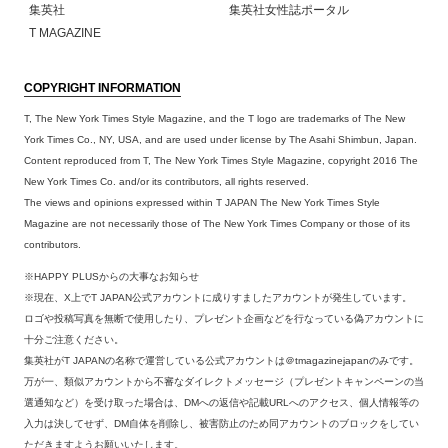
集英社
集英社女性誌ポータル
T MAGAZINE
COPYRIGHT INFORMATION
T, The New York Times Style Magazine, and the T logo are trademarks of The New
York Times Co., NY, USA, and are used under license by The Asahi Shimbun, Japan.
Content reproduced from T, The New York Times Style Magazine, copyright 2016 The
New York Times Co. and/or its contributors, all rights reserved.
The views and opinions expressed within T JAPAN The New York Times Style
Magazine are not necessarily those of The New York Times Company or those of its
contributors.
※HAPPY PLUSからの大事なお知らせ
※現在、X上でT JAPAN公式アカウントに成りすましたアカウントが発生しています。
ロゴや投稿写真を無断で使用したり、プレゼント企画などを行なっている偽アカウントに
十分ご注意ください。
集英社がT JAPANの名称で運営している公式アカウントは＠tmagazinejapanのみです。
万が一、類似アカウントから不審なダイレクトメッセージ（プレゼントキャンペーンの当
選通知など）を受け取った場合は、DMへの返信や記載URLへのアクセス、個人情報等の
入力は決してせず、DM自体を削除し、被害防止のため同アカウントのブロックをしてい
ただきますようお願いいたします。