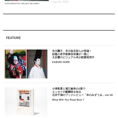
Aug 03, 2026
PHOTOGRAPH BY MELODY MELAMED
FEATURE
市川團子、市川染五郎らが登場！
話題の若手歌舞伎俳優が一冊に
大反響のビジュアル本が絶賛発売中
KABUKI HOPE
小津夜景と堀江敏幸の2冊で
エッセイの醍醐味を知る
石井千湖のブックレビュー「本のみずうみ」vol.18
What Will You Read Next ?