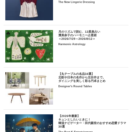
The New Lingerie Dressing
月のリズムで読む、12星座占い
濱美奈子のハーモニー占星術
＜2026/7/29～2026/8/12＞
Harmonic Astrology
【丸テーブルの名品34選】
北欧や日本の名作から注目作まで。
ダイニングを美しく彩る円卓まとめ
Designer's Round Tables
【2026年最新】
キュンとしたいときに！
韓流ナビゲーター・田代親世のおすすめ恋愛ドラマ
30選
The Best K-Entertainment