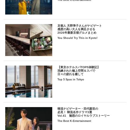
京都人 天野準子さんがナビゲート
感度の高い大人を満足させる
2026年最新京都グルメまとめ
You Should Try This in Kyoto!
【東京ホテルスパTOP5体験記】
洗練された極上空間＆スパで
日々の疲れを癒して
Top 5 Spas in Tokyo
韓流ナビゲーター・田代親世の
必見！ 韓流名作ドラマ3選
Vol.41 魅惑のロイヤルラブストーリー
The Best K-Entertainment