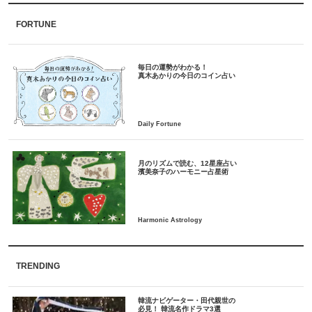
FORTUNE
毎日の運勢がわかる！
月のリズムで読む、12星座占い
TRENDING
韓流ナビゲーター・田代親世の
必見！ 韓流名作ドラマ3選