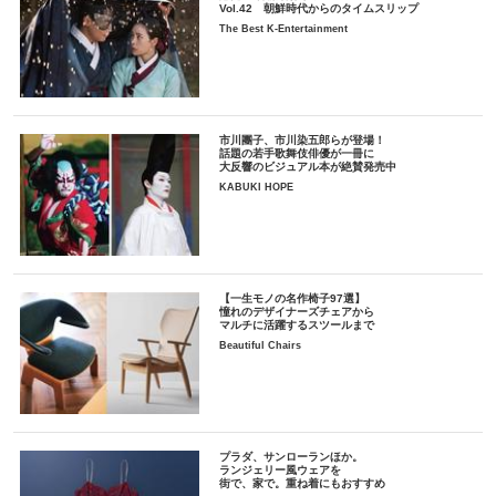
Vol.42 朝鮮時代からのタイムスリップ
The Best K-Entertainment
市川團子、市川染五郎らが登場！
話題の若手歌舞伎俳優が一冊に
大反響のビジュアル本が絶賛発売中
KABUKI HOPE
【一生モノの名作椅子97選】
憧れのデザイナーズチェアから
マルチに活躍するスツールまで
Beautiful Chairs
プラダ、サンローランほか。
ランジェリー風ウェアを
街で、家で。重ね着にもおすすめ