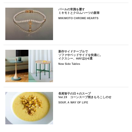
パールの常識を覆す
ミキモトとクロムハーツの新章
MIKIMOTO CHROME HEARTS
新作サイドテーブルで
ソファやベッドサイドを快適に。
イクスシー、HAYほか6選
New Side Tables
長尾智子の日々のスープ
Vol.19 コーンスープ焼きもろこしのせ
SOUP, A WAY OF LIFE