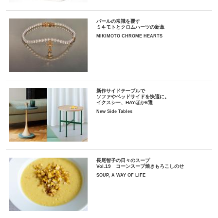
パールの常識を覆す
ミキモトとクロムハーツの新章
MIKIMOTO CHROME HEARTS
新作サイドテーブルで
ソファやベッドサイドを快適に。
イクスシー、HAYほか6選
New Side Tables
長尾智子の日々のスープ
Vol.19 コーンスープ焼きもろこしのせ
SOUP, A WAY OF LIFE