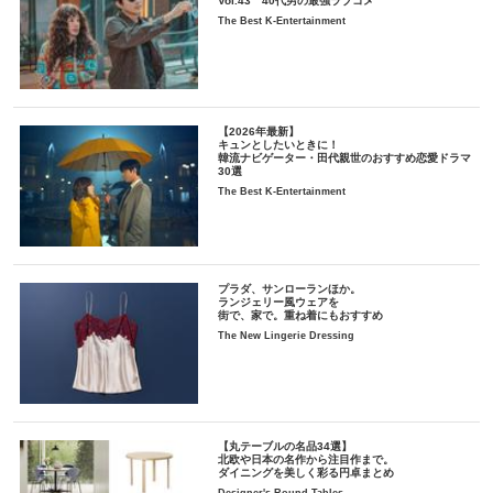
Vol.43 40代男の最強ラブコメ
The Best K-Entertainment
【2026年最新】
キュンとしたいときに！
韓流ナビゲーター・田代親世のおすすめ恋愛ドラマ
30選
The Best K-Entertainment
プラダ、サンローランほか。
ランジェリー風ウェアを
街で、家で。重ね着にもおすすめ
The New Lingerie Dressing
【丸テーブルの名品34選】
北欧や日本の名作から注目作まで。
ダイニングを美しく彩る円卓まとめ
Designer's Round Tables