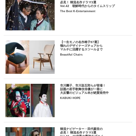
必見！ 韓流名作ドラマ3選
Vol.42 朝鮮時代からのタイムスリップ
The Best K-Entertainment
【一生モノの名作椅子97選】
憧れのデザイナーズチェアから
マルチに活躍するスツールまで
Beautiful Chairs
市川團子、市川染五郎らが登場！
話題の若手歌舞伎俳優が一冊に
大反響のビジュアル本が絶賛発売中
KABUKI HOPE
韓流ナビゲーター・田代親世の
必見！ 韓流名作ドラマ3選