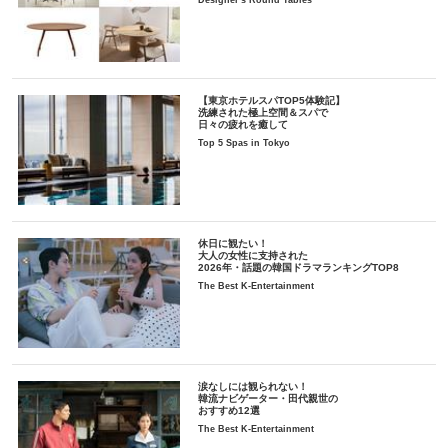
【東京ホテルスパTOP5体験記】
洗練された極上空間＆スパで
日々の疲れを癒して
Top 5 Spas in Tokyo
休日に観たい！
大人の女性に支持された
2026年・話題の韓国ドラマランキングTOP8
The Best K-Entertainment
涙なしには観られない！
韓流ナビゲーター・田代親世の
おすすめ12選
The Best K-Entertainment