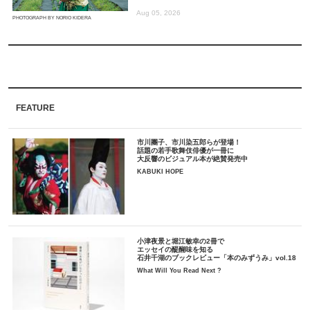
Aug 05, 2026
PHOTOGRAPH BY NORIO KIDERA
FEATURE
市川團子、市川染五郎らが登場！
話題の若手歌舞伎俳優が一冊に
大反響のビジュアル本が絶賛発売中
KABUKI HOPE
小津夜景と堀江敏幸の2冊で
エッセイの醍醐味を知る
石井千湖のブックレビュー「本のみずうみ」vol.18
What Will You Read Next ?