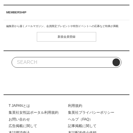
MEMBERSHIP
編集部から届くメールマガジン、会員限定プレゼントや特別イベントへの応募など特典が満載
新規会員登録
T JAPANとは
利用規約
集英社女性誌ポータル利用規約
集英社プライバシーポリシー
お問い合わせ
ヘルプ（FAQ）
広告掲載に関して
記事掲載に関して
本誌購読申込
本誌配送停止依頼