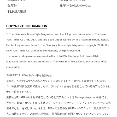
集英社
集英社女性誌ポータル
T MAGAZINE
COPYRIGHT INFORMATION
T, The New York Times Style Magazine, and the T logo are trademarks of The New
York Times Co., NY, USA, and are used under license by The Asahi Shimbun, Japan.
Content reproduced from T, The New York Times Style Magazine, copyright 2016 The
New York Times Co. and/or its contributors, all rights reserved.
The views and opinions expressed within T JAPAN The New York Times Style
Magazine are not necessarily those of The New York Times Company or those of its
contributors.
※HAPPY PLUSからの大事なお知らせ
※現在、X上でT JAPAN公式アカウントに成りすましたアカウントが発生しています。
ロゴや投稿写真を無断で使用したり、プレゼント企画などを行なっている偽アカウントに
十分ご注意ください。
集英社がT JAPANの名称で運営している公式アカウントは＠tmagazinejapanのみです。
万が一、類似アカウントから不審なダイレクトメッセージ（プレゼントキャンペーンの当
選通知など）を受け取った場合は、DMへの返信や記載URLへのアクセス、個人情報等の
入力は決してせず、DM自体を削除し、被害防止のため同アカウントのブロックをしてい