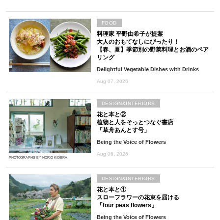
FOOD
料理家 平野由希子が提案
大人のおもてなしにぴったり！
【春、夏】季節別の野菜料理とお酒のペア
リング
Delightful Vegetable Dishes with Drinks
Aug 07, 2026
DESIGN&INTERIORS
花と本と②
植物と人をそっとつなぐ書店
「草舟あんとす号」
Being the Voice of Flowers
Aug 06, 2026
PHOTOGRAPHS BY NORIO KIDERA
DESIGN&INTERIORS
花と本と①
スローフラワーの花束を届ける
「four peas flowers」
Being the Voice of Flowers