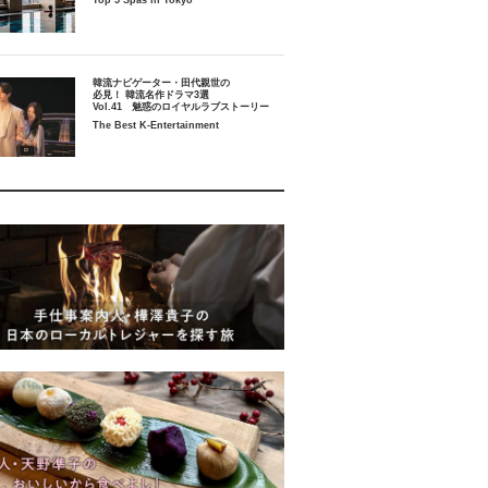
Top 5 Spas in Tokyo
韓流ナビゲーター・田代親世の
必見！ 韓流名作ドラマ3選
Vol.41 魅惑のロイヤルラブストーリー
The Best K-Entertainment