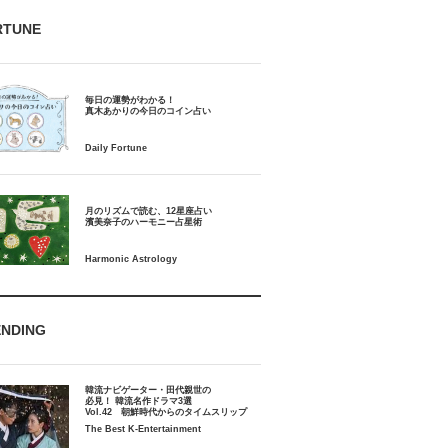
RTUNE
毎日の運勢がわかる！
月のリズムで読む、12星座占い
ENDING
韓流ナビゲーター・田代親世の
必見！ 韓流名作ドラマ3選
Vol.42 朝鮮時代からのタイムスリップ
The Best K-Entertainment