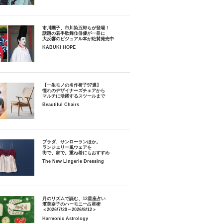
市川團子、市川染五郎らが登場！
話題の若手歌舞伎俳優が一冊に
大反響のビジュアル本が絶賛発売中
KABUKI HOPE
【一生モノの名作椅子97選】
憧れのデザイナーズチェアから
マルチに活躍するスツールまで
Beautiful Chairs
プラダ、サンローランほか。
ランジェリー風ウェアを
街で、家で。重ね着にもおすすめ
The New Lingerie Dressing
月のリズムで読む、12星座占い
濱美奈子のハーモニー占星術
＜2026/7/29～2026/8/12＞
Harmonic Astrology