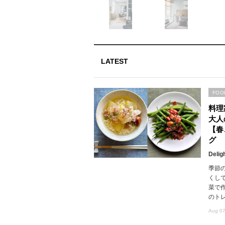
LATEST
FOO
料理
大人
【春
グ
Delig
季節
くし
菜で
のト
Aug 07