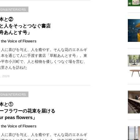
IGN&INTERIORS
本と②
と人をそっとつなぐ書店
舟あんとす号」
 the Voice of Flowers
、人に喜びを与え、人を癒やす。そんな花のエネルギ
、本を通じて人に手渡す書店「草船あんとす号」。東
小平市小川町で、人と植物を優しくつなぐ場を営む、
絵里さんを訪ねた
, 2026
IGN&INTERIORS
本と①
ーフラワーの花束を届ける
r peas flowers」
 the Voice of Flowers
、人に喜びを与え、人を癒やす。そんな花のエネルギ