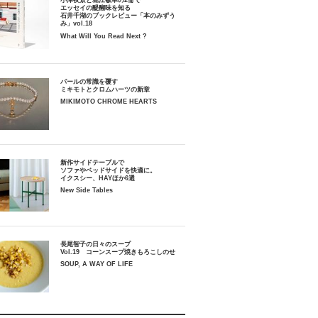
小津夜景と堀江敏幸の2冊で
エッセイの醍醐味を知る
石井千湖のブックレビュー「本のみずう
み」vol.18
What Will You Read Next ?
パールの常識を覆す
ミキモトとクロムハーツの新章
MIKIMOTO CHROME HEARTS
新作サイドテーブルで
ソファやベッドサイドを快適に。
イクスシー、HAYほか6選
New Side Tables
長尾智子の日々のスープ
Vol.19 コーンスープ焼きもろこしのせ
SOUP, A WAY OF LIFE