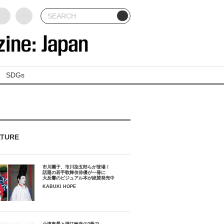
SDGs
ATURE
市川團子、市川染五郎らが登場！
話題の若手歌舞伎俳優が一冊に
大反響のビジュアル本が絶賛発売中
KABUKI HOPE