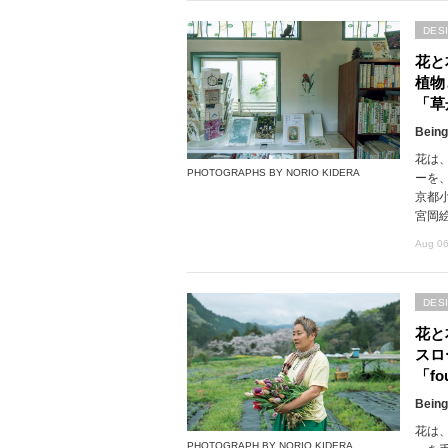
DES
花と
植物
「草
Being
花は
PHOTOGRAPHS BY NORIO KIDERA
ーを
京都
宮岡
Aug 06
DES
花と
スロ
「fou
Being
花は
PHOTOGRAPH BY NORIO KIDERA