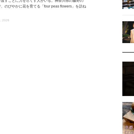
手渡すことに力を尽くす人がいる。神奈川県の藤野の
、のびやかに花を育てる「four peas flowers」を訪ね
, 2026