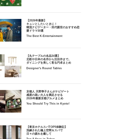
【2026年最新】
キュンとしたいときに！
韓流ナビゲーター・田代親世のおすすめ恋
愛ドラマ30選
The Best K-Entertainment
【丸テーブルの名品34選】
北欧や日本の名作から注目作まで。
ダイニングを美しく彩る円卓まとめ
Designer's Round Tables
京都人 天野準子さんがナビゲート
感度の高い大人を満足させる
2026年最新京都グルメまとめ
You Should Try This in Kyoto!
【東京ホテルスパTOP5体験記】
洗練された極上空間＆スパで
日々の疲れを癒して