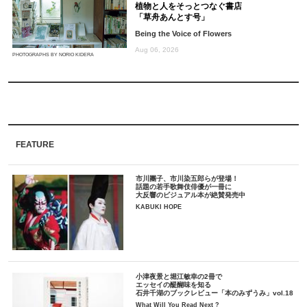
植物と人をそっとつなぐ書店
「草舟あんとす号」
Being the Voice of Flowers
Aug 06, 2026
PHOTOGRAPHS BY NORIO KIDERA
FEATURE
市川團子、市川染五郎らが登場！
話題の若手歌舞伎俳優が一冊に
大反響のビジュアル本が絶賛発売中
KABUKI HOPE
小津夜景と堀江敏幸の2冊で
エッセイの醍醐味を知る
石井千湖のブックレビュー「本のみずうみ」vol.18
What Will You Read Next ?