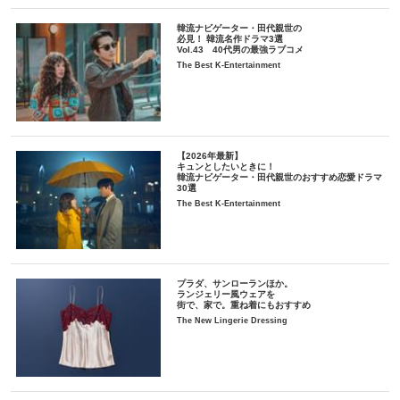
韓流ナビゲーター・田代親世の
必見！ 韓流名作ドラマ3選
Vol.43 40代男の最強ラブコメ
The Best K-Entertainment
【2026年最新】
キュンとしたいときに！
韓流ナビゲーター・田代親世のおすすめ恋愛ドラマ
30選
The Best K-Entertainment
プラダ、サンローランほか。
ランジェリー風ウェアを
街で、家で。重ね着にもおすすめ
The New Lingerie Dressing