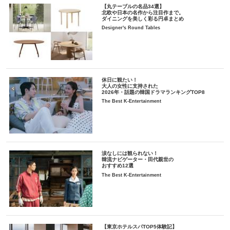
【丸テーブルの名品34選】
北欧や日本の名作から注目作まで。
ダイニングを美しく彩る円卓まとめ
Designer's Round Tables
休日に観たい！
大人の女性に支持された
2026年・話題の韓国ドラマランキングTOP8
The Best K-Entertainment
涙なしには観られない！
韓流ナビゲーター・田代親世の
おすすめ12選
The Best K-Entertainment
【東京ホテルスパTOP5体験記】