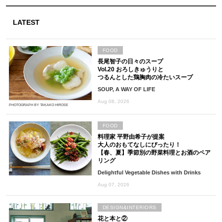
LATEST
FOOD
長尾智子の日々のスープ
Vol.20 おろしきゅうりと
つるんとした鶏胸肉の冷たいスープ
SOUP, A WAY OF LIFE
Aug 08, 2026
PHOTOGRAPH BY TAKAKO HIROSE
FOOD
料理家 平野由希子が提案
大人のおもてなしにぴったり！
【春、夏】季節別の野菜料理とお酒のペア
リング
Delightful Vegetable Dishes with Drinks
Aug 07, 2026
DESIGN&INTERIORS
花と本と②