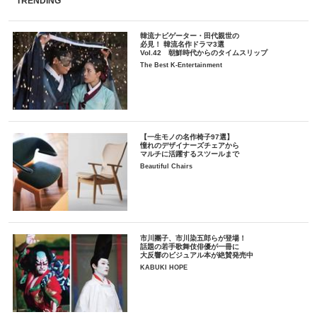
TRENDING
韓流ナビゲーター・田代親世の
必見！ 韓流名作ドラマ3選
Vol.42 朝鮮時代からのタイムスリップ
The Best K-Entertainment
【一生モノの名作椅子97選】
憧れのデザイナーズチェアから
マルチに活躍するスツールまで
Beautiful Chairs
市川團子、市川染五郎らが登場！
話題の若手歌舞伎俳優が一冊に
大反響のビジュアル本が絶賛発売中
KABUKI HOPE