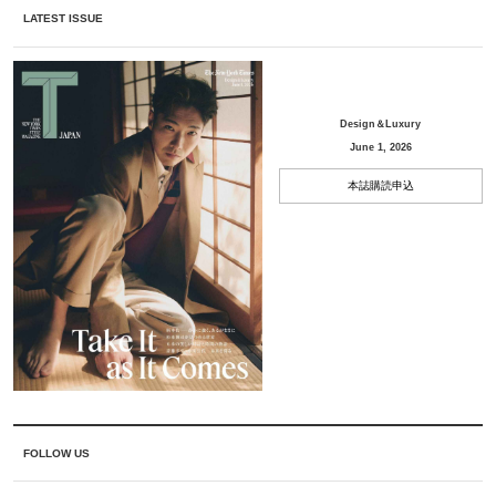
LATEST ISSUE
Design＆Luxury
June 1, 2026
本誌購読申込
FOLLOW US