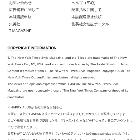
お問い合わせ
ヘルプ（FAQ）
広告掲載に関して
記事掲載に関して
本誌購読申込
本誌配送停止依頼
集英社
集英社女性誌ポータル
T MAGAZINE
COPYRIGHT INFORMATION
T, The New York Times Style Magazine, and the T logo are trademarks of The New
York Times Co., NY, USA, and are used under license by The Asahi Shimbun, Japan.
Content reproduced from T, The New York Times Style Magazine, copyright 2016 The
New York Times Co. and/or its contributors, all rights reserved.
The views and opinions expressed within T JAPAN The New York Times Style
Magazine are not necessarily those of The New York Times Company or those of its
contributors.
※HAPPY PLUSからの大事なお知らせ
※現在、X上でT JAPAN公式アカウントに成りすましたアカウントが発生しています。
ロゴや投稿写真を無断で使用したり、プレゼント企画などを行なっている偽アカウントに
十分ご注意ください。
集英社がT JAPANの名称で運営している公式アカウントは＠tmagazinejapanのみです。