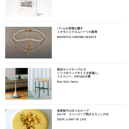
パールの常識を覆す
ミキモトとクロムハーツの新章
MIKIMOTO CHROME HEARTS
新作サイドテーブルで
ソファやベッドサイドを快適に。
イクスシー、HAYほか6選
New Side Tables
長尾智子の日々のスープ
Vol.19 コーンスープ焼きもろこしのせ
SOUP, A WAY OF LIFE