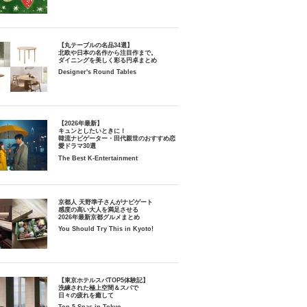
【丸テーブルの名品34選】
北欧や日本の名作から注目作まで。
ダイニングを美しく彩る円卓まとめ
Designer's Round Tables
【2026年最新】
キュンとしたいときに！
韓流ナビゲーター・田代親世のおすすめ恋
愛ドラマ30選
The Best K-Entertainment
京都人 天野準子さんがナビゲート
感度の高い大人を満足させる
2026年最新京都グルメまとめ
You Should Try This in Kyoto!
【東京ホテルスパTOP5体験記】
洗練された極上空間＆スパで
日々の疲れを癒して