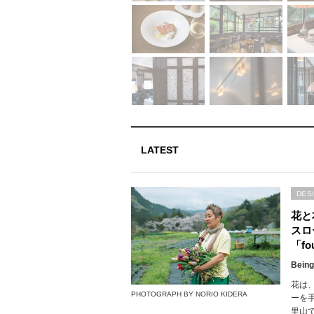
LATEST
DES
花と
スロ
「fou
Being
花は
PHOTOGRAPH BY NORIO KIDERA
ーを
里山で