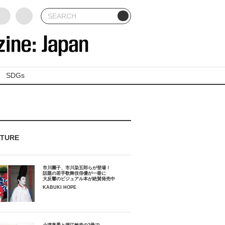
SDGs
ATURE
市川團子、市川染五郎らが登場！
話題の若手歌舞伎俳優が一冊に
大反響のビジュアル本が絶賛発売中
KABUKI HOPE