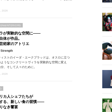
, 2026
IGN&INTERIORS
ラが実験的な空間に――
自体が作品。
芸術家のアトリエ
 Strength
ティストのイーダ・エークブラッドは、オスロに立つ
のようなコンクリートヴィラを実験的な空間に変え
自分、そして人々のために。
, 2026
D
リカ人シェフたちが
する、新しい食の習慣――
りなき饗宴