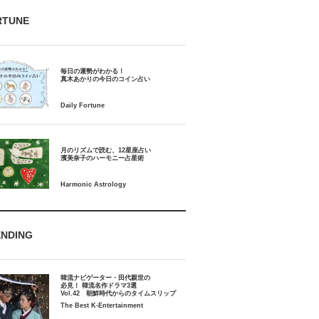
RTUNE
毎日の運勢がわかる！
月のリズムで読む、12星座占い
ENDING
韓流ナビゲーター・田代親世の
必見！ 韓流名作ドラマ3選
Vol.42 朝鮮時代からのタイムスリップ
The Best K-Entertainment