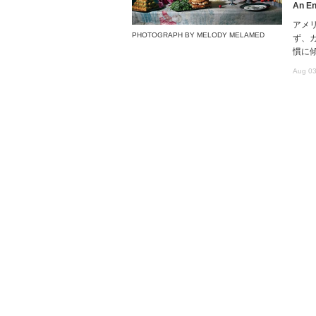
An En
アメ
PHOTOGRAPH BY MELODY MELAMED
ず、
慣に
Aug 03