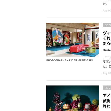
た。
Aug 05
DES
ヴィ
それ
ある
Brute
アー
PHOTOGRAPH BY INGER MARIE GRINI
要塞
た。
Aug 04
FOO
アメ
傾倒
終わ