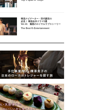
Top 5 Spas in Tokyo
韓流ナビゲーター・田代親世の
必見！ 韓流名作ドラマ3選
Vol.41 魅惑のロイヤルラブストーリー
The Best K-Entertainment