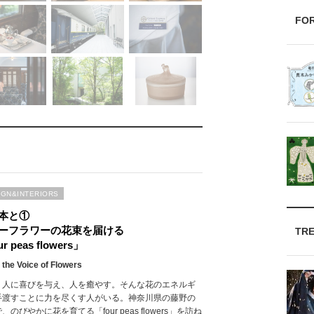
FO
IGN&INTERIORS
本と①
ーフラワーの花束を届ける
TR
r peas flowers」
 the Voice of Flowers
、人に喜びを与え、人を癒やす。そんな花のエネルギ
手渡すことに力を尽くす人がいる。神奈川県の藤野の
、のびやかに花を育てる「four peas flowers」を訪ね