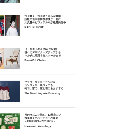
市川團子、市川染五郎らが登場！
話題の若手歌舞伎俳優が一冊に
大反響のビジュアル本が絶賛発売中
KABUKI HOPE
【一生モノの名作椅子97選】
憧れのデザイナーズチェアから
マルチに活躍するスツールまで
Beautiful Chairs
プラダ、サンローランほか。
ランジェリー風ウェアを
街で、家で。重ね着にもおすすめ
The New Lingerie Dressing
月のリズムで読む、12星座占い
濱美奈子のハーモニー占星術
＜2026/7/29～2026/8/12＞
Harmonic Astrology