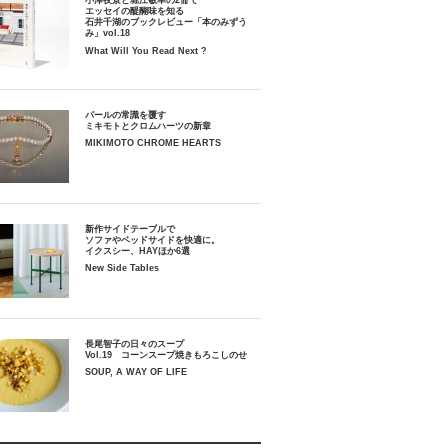
小津夜景と堀江敏幸の2冊で
エッセイの醍醐味を知る
石井千湖のブックレビュー「本のみずう
み」vol.18
What Will You Read Next ?
パールの常識を覆す
ミキモトとクロムハーツの新章
MIKIMOTO CHROME HEARTS
新作サイドテーブルで
ソファやベッドサイドを快適に。
イクスシー、HAYほか6選
New Side Tables
長尾智子の日々のスープ
Vol.19 コーンスープ焼きもろこしのせ
SOUP, A WAY OF LIFE