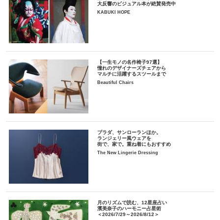
大反響のビジュアル本が絶賛発売中
KABUKI HOPE
【一生モノの名作椅子97選】
憧れのデザイナーズチェアから
マルチに活躍するスツールまで
Beautiful Chairs
プラダ、サンローランほか。
ランジェリー風ウェアを
街で、家で。重ね着にもおすすめ
The New Lingerie Dressing
月のリズムで読む、12星座占い
濱美奈子のハーモニー占星術
＜2026/7/29～2026/8/12＞