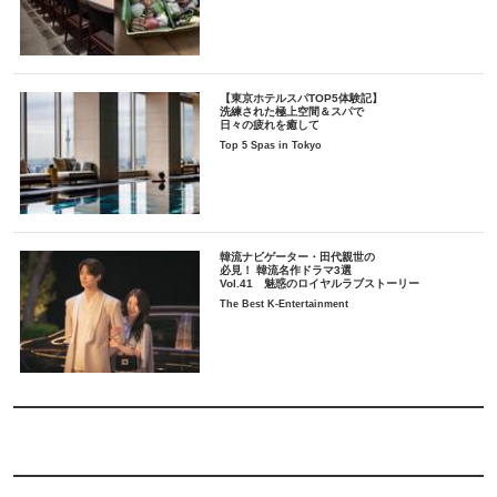
【東京ホテルスパTOP5体験記】
洗練された極上空間＆スパで
日々の疲れを癒して
Top 5 Spas in Tokyo
韓流ナビゲーター・田代親世の
必見！ 韓流名作ドラマ3選
Vol.41 魅惑のロイヤルラブストーリー
The Best K-Entertainment