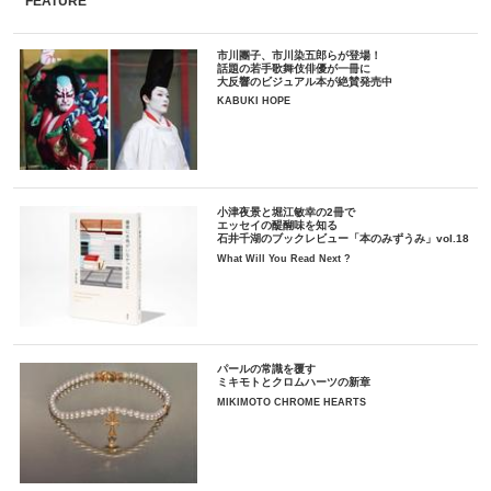
FEATURE
市川團子、市川染五郎らが登場！
話題の若手歌舞伎俳優が一冊に
大反響のビジュアル本が絶賛発売中
KABUKI HOPE
小津夜景と堀江敏幸の2冊で
エッセイの醍醐味を知る
石井千湖のブックレビュー「本のみずうみ」vol.18
What Will You Read Next ?
パールの常識を覆す
ミキモトとクロムハーツの新章
MIKIMOTO CHROME HEARTS