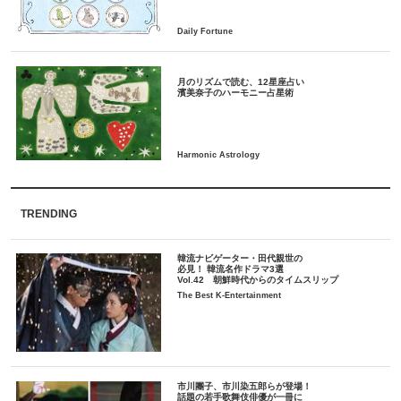
月のリズムで読む、12星座占い
TRENDING
韓流ナビゲーター・田代親世の
必見！ 韓流名作ドラマ3選
Vol.42 朝鮮時代からのタイムスリップ
The Best K-Entertainment
市川團子、市川染五郎らが登場！
話題の若手歌舞伎俳優が一冊に