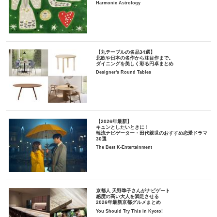
Harmonic Astrology
【丸テーブルの名品34選】
北欧や日本の名作から注目作まで。
ダイニングを美しく彩る円卓まとめ
Designer's Round Tables
【2026年最新】
キュンとしたいときに！
韓流ナビゲーター・田代親世のおすすめ恋愛ドラマ
30選
The Best K-Entertainment
京都人 天野準子さんがナビゲート
感度の高い大人を満足させる
2026年最新京都グルメまとめ
You Should Try This in Kyoto!