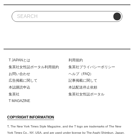
T JAPANとは
利用規約
集英社女性誌ポータル利用規約
集英社プライバシーポリシー
お問い合わせ
ヘルプ（FAQ）
広告掲載に関して
記事掲載に関して
本誌購読申込
本誌配送停止依頼
集英社
集英社女性誌ポータル
T MAGAZINE
COPYRIGHT INFORMATION
T, The New York Times Style Magazine, and the T logo are trademarks of The New
York Times Co., NY, USA, and are used under license by The Asahi Shimbun, Japan.