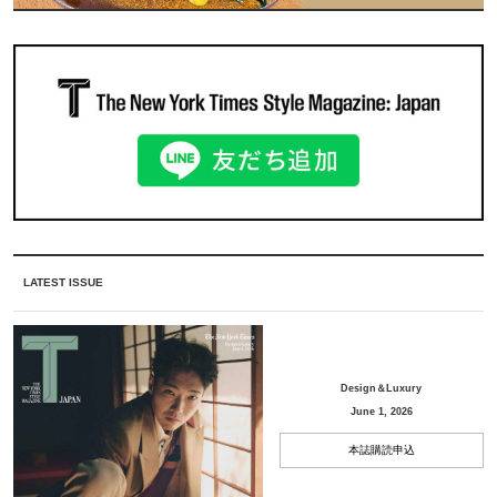
LATEST ISSUE
Design＆Luxury
June 1, 2026
本誌購読申込