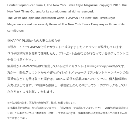
Content reproduced from T, The New York Times Style Magazine, copyright 2016 The
New York Times Co. and/or its contributors, all rights reserved.
The views and opinions expressed within T JAPAN The New York Times Style
Magazine are not necessarily those of The New York Times Company or those of its
contributors.
※HAPPY PLUSからの大事なお知らせ
※現在、X上でT JAPAN公式アカウントに成りすましたアカウントが発生しています。
ロゴや投稿写真を無断で使用したり、プレゼント企画などを行なっている偽アカウントに
十分ご注意ください。
集英社がT JAPANの名称で運営している公式アカウントは＠tmagazinejapanのみです。
万が一、類似アカウントから不審なダイレクトメッセージ（プレゼントキャンペーンの当
選通知など）を受け取った場合は、DMへの返信や記載URLへのアクセス、個人情報等の
入力は決してせず、DM自体を削除し、被害防止のため同アカウントのブロックをしてい
ただきますようお願いいたします。
※本誌掲載の記事、写真等の無断複写、複製、転載を禁じます。
※ 掲載商品の価格は、特に記載がないかぎり、「税込価格」で表示しています。ただし、2021年3月18日以前に
公開した記事については「本体価格（税抜）」での表示となり、 掲載価格には消費税が含まれておりませんの
でご注意ください。