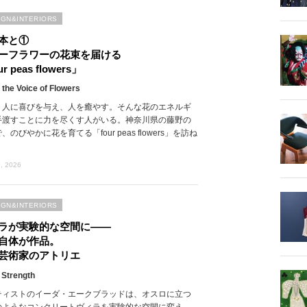
IGN&INTERIORS
本と①
ーフラワーの花束を届ける
r peas flowers」
 the Voice of Flowers
、人に喜びを与え、人を癒やす。そんな花のエネルギ
手渡すことに力を尽くす人がいる。神奈川県の藤野の
、のびやかに花を育てる「four peas flowers」を訪ね
, 2026
IGN&INTERIORS
ラが実験的な空間に――
自体が作品。
芸術家のアトリエ
 Strength
ティストのイーダ・エークブラッドは、オスロに立つ
のようなコンクリートヴィラを実験的な空間に変え