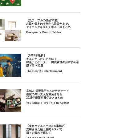
【丸テーブルの名品34選】
北欧や日本の名作から注目作まで。
ダイニングを美しく彩る円卓まとめ
Designer's Round Tables
【2026年最新】
キュンとしたいときに！
韓流ナビゲーター・田代親世のおすすめ恋
愛ドラマ30選
The Best K-Entertainment
京都人 天野準子さんがナビゲート
感度の高い大人を満足させる
2026年最新京都グルメまとめ
You Should Try This in Kyoto!
【東京ホテルスパTOP5体験記】
洗練された極上空間＆スパで
日々の疲れを癒して