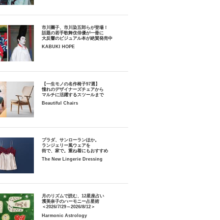
市川團子、市川染五郎らが登場！
話題の若手歌舞伎俳優が一冊に
大反響のビジュアル本が絶賛発売中
KABUKI HOPE
【一生モノの名作椅子97選】
憧れのデザイナーズチェアから
マルチに活躍するスツールまで
Beautiful Chairs
プラダ、サンローランほか。
ランジェリー風ウェアを
街で、家で。重ね着にもおすすめ
The New Lingerie Dressing
月のリズムで読む、12星座占い
濱美奈子のハーモニー占星術
＜2026/7/29～2026/8/12＞
Harmonic Astrology