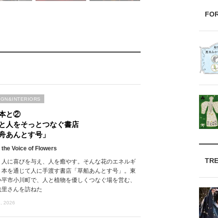
FO
IGN&INTERIORS
本と②
と人をそっとつなぐ書店
舟あんとす号」
 the Voice of Flowers
TR
、人に喜びを与え、人を癒やす。そんな花のエネルギ
、本を通じて人に手渡す書店「草船あんとす号」。東
小平市小川町で、人と植物を優しくつなぐ場を営む、
絵里さんを訪ねた
, 2026