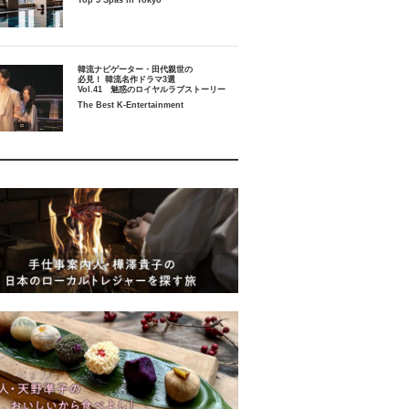
Top 5 Spas in Tokyo
韓流ナビゲーター・田代親世の
必見！ 韓流名作ドラマ3選
Vol.41 魅惑のロイヤルラブストーリー
The Best K-Entertainment