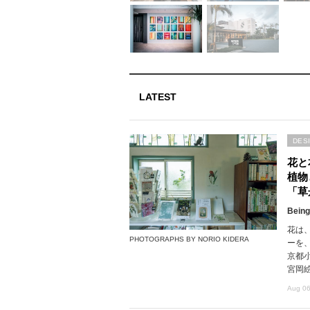
LATEST
DES
花と
植物
「草
Being
花は
PHOTOGRAPHS BY NORIO KIDERA
ーを
京都
宮岡
Aug 06