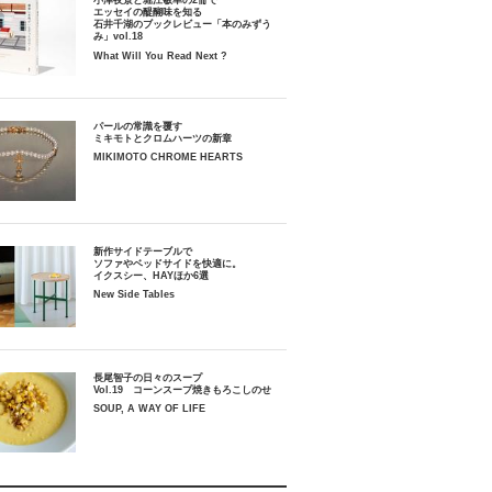
小津夜景と堀江敏幸の2冊で
エッセイの醍醐味を知る
石井千湖のブックレビュー「本のみずう
み」vol.18
What Will You Read Next ?
パールの常識を覆す
ミキモトとクロムハーツの新章
MIKIMOTO CHROME HEARTS
新作サイドテーブルで
ソファやベッドサイドを快適に。
イクスシー、HAYほか6選
New Side Tables
長尾智子の日々のスープ
Vol.19 コーンスープ焼きもろこしのせ
SOUP, A WAY OF LIFE