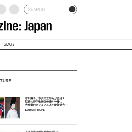
SDGs
ATURE
市川團子、市川染五郎らが登場！
話題の若手歌舞伎俳優が一冊に
大反響のビジュアル本が絶賛発売中
KABUKI HOPE