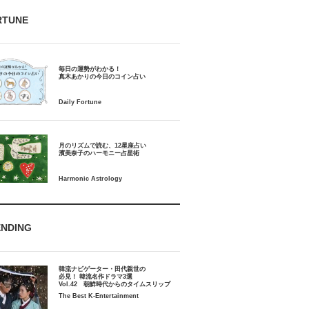
RTUNE
毎日の運勢がわかる！
月のリズムで読む、12星座占い
ENDING
韓流ナビゲーター・田代親世の
必見！ 韓流名作ドラマ3選
Vol.42 朝鮮時代からのタイムスリップ
The Best K-Entertainment