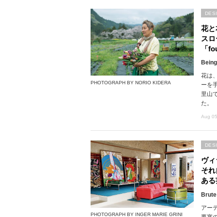
DES
花と
スロ
「fou
Being
花は
PHOTOGRAPH BY NORIO KIDERA
ーを
里山で
た。
Aug 05
DES
ヴィ
それ
ある
Brute
アー
PHOTOGRAPH BY INGER MARIE GRINI
要塞