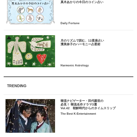
月のリズムで読む、12星座占い
TRENDING
韓流ナビゲーター・田代親世の
必見！ 韓流名作ドラマ3選
Vol.42 朝鮮時代からのタイムスリップ
The Best K-Entertainment