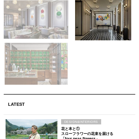
LATEST
DESIGN&INTERIORS
花と本と①
スローフラワーの花束を届ける
「four peas flowers」