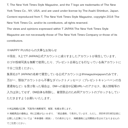
T, The New York Times Style Magazine, and the T logo are trademarks of The New
York Times Co., NY, USA, and are used under license by The Asahi Shimbun, Japan.
Content reproduced from T, The New York Times Style Magazine, copyright 2016 The
New York Times Co. and/or its contributors, all rights reserved.
The views and opinions expressed within T JAPAN The New York Times Style
Magazine are not necessarily those of The New York Times Company or those of its
contributors.
※HAPPY PLUSからの大事なお知らせ
※現在、X上でT JAPAN公式アカウントに成りすましたアカウントが発生しています。
ロゴや投稿写真を無断で使用したり、プレゼント企画などを行なっている偽アカウントに
十分ご注意ください。
集英社がT JAPANの名称で運営している公式アカウントは＠tmagazinejapanのみです。
万が一、類似アカウントから不審なダイレクトメッセージ（プレゼントキャンペーンの当
選通知など）を受け取った場合は、DMへの返信や記載URLへのアクセス、個人情報等の
入力は決してせず、DM自体を削除し、被害防止のため同アカウントのブロックをしてい
ただきますようお願いいたします。
※本誌掲載の記事、写真等の無断複写、複製、転載を禁じます。
※ 掲載商品の価格は、特に記載がないかぎり、「税込価格」で表示しています。ただし、2021年3月18日以前に
公開した記事については「本体価格（税抜）」での表示となり、 掲載価格には消費税が含まれておりませんの
でご注意ください。