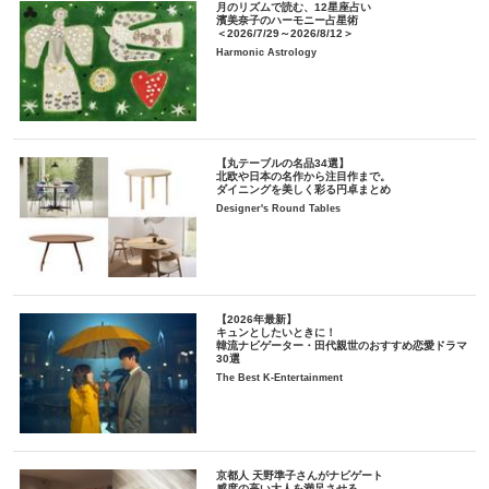
月のリズムで読む、12星座占い
濱美奈子のハーモニー占星術
＜2026/7/29～2026/8/12＞
Harmonic Astrology
【丸テーブルの名品34選】
北欧や日本の名作から注目作まで。
ダイニングを美しく彩る円卓まとめ
Designer's Round Tables
【2026年最新】
キュンとしたいときに！
韓流ナビゲーター・田代親世のおすすめ恋愛ドラマ
30選
The Best K-Entertainment
京都人 天野準子さんがナビゲート
感度の高い大人を満足させる