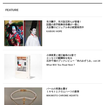
FEATURE
市川團子、市川染五郎らが登場！
話題の若手歌舞伎俳優が一冊に
大反響のビジュアル本が絶賛発売中
KABUKI HOPE
小津夜景と堀江敏幸の2冊で
エッセイの醍醐味を知る
石井千湖のブックレビュー「本のみずうみ」vol.18
What Will You Read Next ?
パールの常識を覆す
ミキモトとクロムハーツの新章
MIKIMOTO CHROME HEARTS