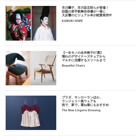
市川團子、市川染五郎らが登場！
話題の若手歌舞伎俳優が一冊に
大反響のビジュアル本が絶賛発売中
KABUKI HOPE
【一生モノの名作椅子97選】
憧れのデザイナーズチェアから
マルチに活躍するスツールまで
Beautiful Chairs
プラダ、サンローランほか。
ランジェリー風ウェアを
街で、家で。重ね着にもおすすめ
The New Lingerie Dressing