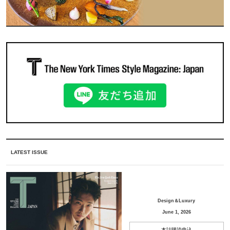
LATEST ISSUE
Design＆Luxury
June 1, 2026
本誌購読申込