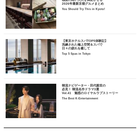
2026年最新京都グルメまとめ
You Should Try This in Kyoto!
【東京ホテルスパTOP5体験記】
洗練された極上空間＆スパで
日々の疲れを癒して
Top 5 Spas in Tokyo
韓流ナビゲーター・田代親世の
必見！ 韓流名作ドラマ3選
Vol.41 魅惑のロイヤルラブストーリー
The Best K-Entertainment