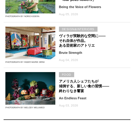
Being the Voice of Flowers
Aug 05, 2026
PHOTOGRAPH BY NORIO KIDERA
DESIGN&INTERIORS
ヴィラが実験的な空間に――
それ自体が作品。
ある芸術家のアトリエ
Brute Strength
Aug 04, 2026
PHOTOGRAPH BY INGER MARIE GRINI
FOOD
アメリカ人シェフたちが
傾倒する、新しい食の習慣――
終わりなき饗宴
An Endless Feast
Aug 03, 2026
PHOTOGRAPH BY MELODY MELAMED