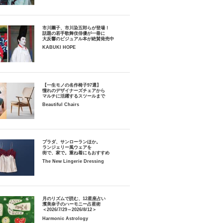
市川團子、市川染五郎らが登場！
話題の若手歌舞伎俳優が一冊に
大反響のビジュアル本が絶賛発売中
KABUKI HOPE
【一生モノの名作椅子97選】
憧れのデザイナーズチェアから
マルチに活躍するスツールまで
Beautiful Chairs
プラダ、サンローランほか。
ランジェリー風ウェアを
街で、家で。重ね着にもおすすめ
The New Lingerie Dressing
月のリズムで読む、12星座占い
濱美奈子のハーモニー占星術
＜2026/7/29～2026/8/12＞
Harmonic Astrology