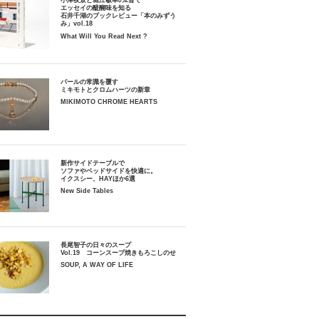
小津夜景と堀江敏幸の2冊で
エッセイの醍醐味を知る
石井千湖のブックレビュー「本のみずう
み」vol.18
What Will You Read Next ?
パールの常識を覆す
ミキモトとクロムハーツの新章
MIKIMOTO CHROME HEARTS
新作サイドテーブルで
ソファやベッドサイドを快適に。
イクスシー、HAYほか6選
New Side Tables
長尾智子の日々のスープ
Vol.19 コーンスープ焼きもろこしのせ
SOUP, A WAY OF LIFE