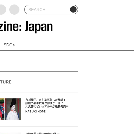
SDGs
ATURE
市川團子、市川染五郎らが登場！
話題の若手歌舞伎俳優が一冊に
大反響のビジュアル本が絶賛発売中
KABUKI HOPE