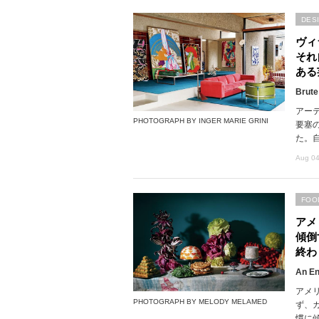
DES
ヴィ
それ
ある
Brute
アー
PHOTOGRAPH BY INGER MARIE GRINI
要塞
た。
Aug 04
FOO
アメ
傾倒
終わ
An En
アメ
PHOTOGRAPH BY MELODY MELAMED
ず、
慣に