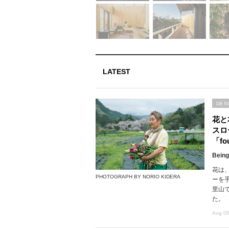
LATEST
DES
花と
スロ
「fou
Being
花は
PHOTOGRAPH BY NORIO KIDERA
ーを
里山で
た。
Aug 05