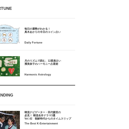
RTUNE
毎日の運勢がわかる！
月のリズムで読む、12星座占い
ENDING
韓流ナビゲーター・田代親世の
必見！ 韓流名作ドラマ3選
Vol.42 朝鮮時代からのタイムスリップ
The Best K-Entertainment