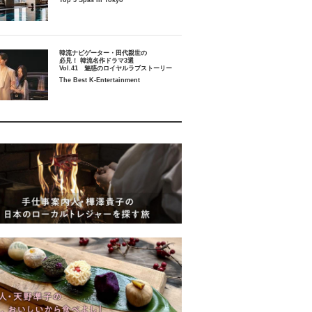
Top 5 Spas in Tokyo
韓流ナビゲーター・田代親世の
必見！ 韓流名作ドラマ3選
Vol.41 魅惑のロイヤルラブストーリー
The Best K-Entertainment