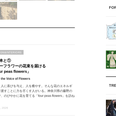
FO
IGN&INTERIORS
本と①
ーフラワーの花束を届ける
r peas flowers」
 the Voice of Flowers
TR
、人に喜びを与え、人を癒やす。そんな花のエネルギ
手渡すことに力を尽くす人がいる。神奈川県の藤野の
、のびやかに花を育てる「four peas flowers」を訪ね
, 2026