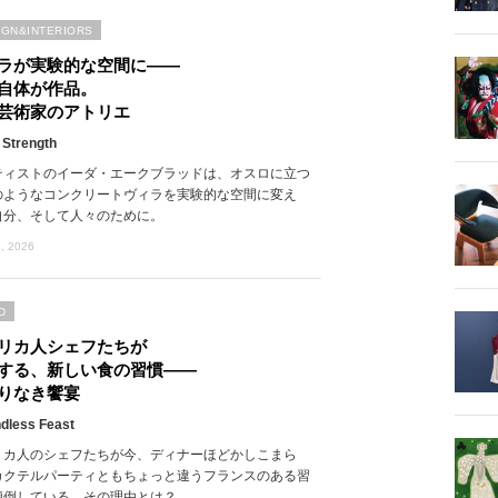
IGN&INTERIORS
ラが実験的な空間に――
自体が作品。
芸術家のアトリエ
 Strength
ティストのイーダ・エークブラッドは、オスロに立つ
のようなコンクリートヴィラを実験的な空間に変え
自分、そして人々のために。
, 2026
D
リカ人シェフたちが
する、新しい食の習慣――
りなき饗宴
dless Feast
リカ人のシェフたちが今、ディナーほどかしこまら
カクテルパーティともちょっと違うフランスのある習
傾倒している。その理由とは？