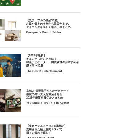
【丸テーブルの名品34選】
北欧や日本の名作から注目作まで。
ダイニングを美しく彩る円卓まとめ
Designer's Round Tables
【2026年最新】
キュンとしたいときに！
韓流ナビゲーター・田代親世のおすすめ恋
愛ドラマ30選
The Best K-Entertainment
京都人 天野準子さんがナビゲート
感度の高い大人を満足させる
2026年最新京都グルメまとめ
You Should Try This in Kyoto!
【東京ホテルスパTOP5体験記】
洗練された極上空間＆スパで
日々の疲れを癒して