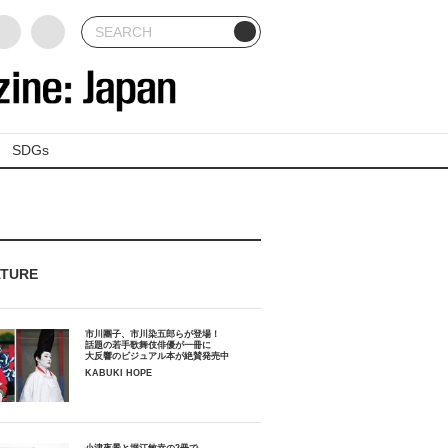
SDGs
ATURE
市川團子、市川染五郎らが登場！
話題の若手歌舞伎俳優が一冊に
大反響のビジュアル本が絶賛発売中
KABUKI HOPE