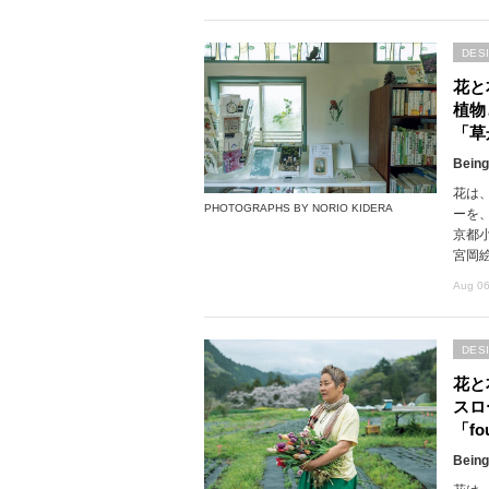
DES
花と
植物
「草
Being
花は
PHOTOGRAPHS BY NORIO KIDERA
ーを
京都
宮岡
Aug 06
DES
花と
スロ
「fou
Being