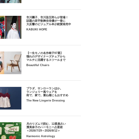
市川團子、市川染五郎らが登場！
話題の若手歌舞伎俳優が一冊に
大反響のビジュアル本が絶賛発売中
KABUKI HOPE
【一生モノの名作椅子97選】
憧れのデザイナーズチェアから
マルチに活躍するスツールまで
Beautiful Chairs
プラダ、サンローランほか。
ランジェリー風ウェアを
街で、家で。重ね着にもおすすめ
The New Lingerie Dressing
月のリズムで読む、12星座占い
濱美奈子のハーモニー占星術
＜2026/7/29～2026/8/12＞
Harmonic Astrology