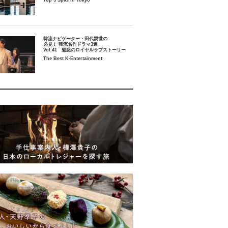
Top 5 Spas in Tokyo
韓流ナビゲーター・田代親世の
必見！ 韓流名作ドラマ3選
Vol.41 魅惑のロイヤルラブストーリー
The Best K-Entertainment