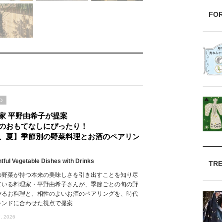
FO
D
家 平野由希子が提案
のおもてなしにぴったり！
、夏】季節別の野菜料理とお酒のペアリン
htful Vegetable Dishes with Drinks
TR
の野菜が持つ本来の美味しさを引き出すことを知り尽
ている料理家・平野由希子さんが、季節ごとの旬の野
作るお料理と、相性のよいお酒のペアリングを、時代
レンドに合わせた視点で提案
, 2026