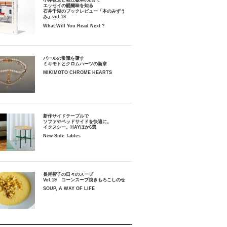
小津夜景と堀江敏幸の2冊で
エッセイの醍醐味を知る
石井千湖のブックレビュー「本のみずう
み」vol.18
What Will You Read Next ?
パールの常識を覆す
ミキモトとクロムハーツの新章
MIKIMOTO CHROME HEARTS
新作サイドテーブルで
ソファやベッドサイドを快適に。
イクスシー、HAYほか6選
New Side Tables
長尾智子の日々のスープ
Vol.19 コーンスープ焼きもろこしのせ
SOUP, A WAY OF LIFE