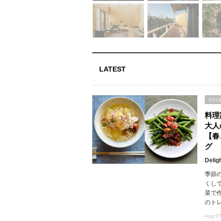
LATEST
FOO
料理
大人
【春
グ
Delig
季節
くし
菜で
のト
Aug 07