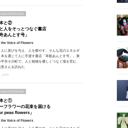
IGN&INTERIORS
本と②
と人をそっとつなぐ書店
舟あんとす号」
 the Voice of Flowers
、人に喜びを与え、人を癒やす。そんな花のエネルギ
、本を通じて人に手渡す書店「草船あんとす号」。東
小平市小川町で、人と植物を優しくつなぐ場を営む、
絵里さんを訪ねた
, 2026
IGN&INTERIORS
本と①
ーフラワーの花束を届ける
r peas flowers」
 the Voice of Flowers