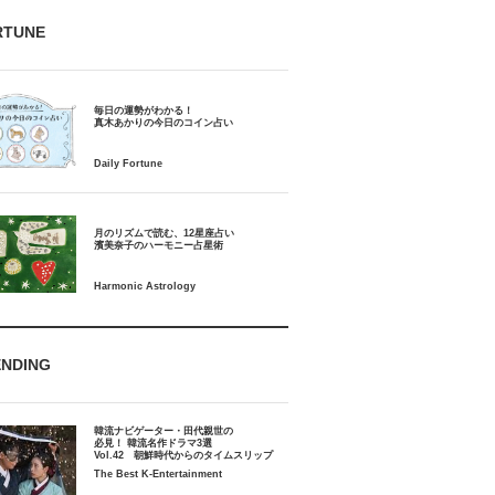
RTUNE
毎日の運勢がわかる！
月のリズムで読む、12星座占い
ENDING
韓流ナビゲーター・田代親世の
必見！ 韓流名作ドラマ3選
Vol.42 朝鮮時代からのタイムスリップ
The Best K-Entertainment