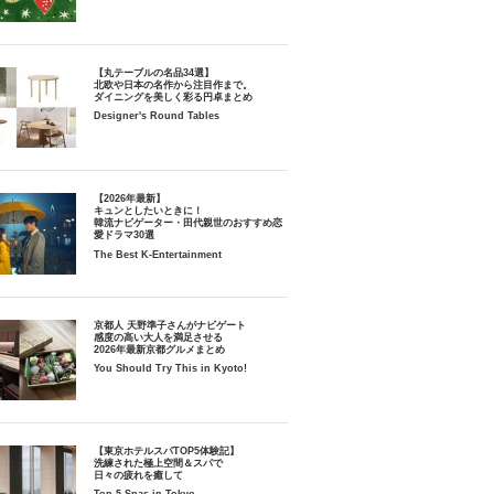
【丸テーブルの名品34選】
北欧や日本の名作から注目作まで。
ダイニングを美しく彩る円卓まとめ
Designer's Round Tables
【2026年最新】
キュンとしたいときに！
韓流ナビゲーター・田代親世のおすすめ恋
愛ドラマ30選
The Best K-Entertainment
京都人 天野準子さんがナビゲート
感度の高い大人を満足させる
2026年最新京都グルメまとめ
You Should Try This in Kyoto!
【東京ホテルスパTOP5体験記】
洗練された極上空間＆スパで
日々の疲れを癒して