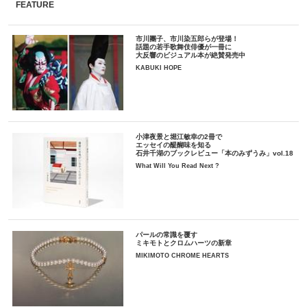
FEATURE
市川團子、市川染五郎らが登場！
話題の若手歌舞伎俳優が一冊に
大反響のビジュアル本が絶賛発売中
KABUKI HOPE
小津夜景と堀江敏幸の2冊で
エッセイの醍醐味を知る
石井千湖のブックレビュー「本のみずうみ」vol.18
What Will You Read Next ?
パールの常識を覆す
ミキモトとクロムハーツの新章
MIKIMOTO CHROME HEARTS