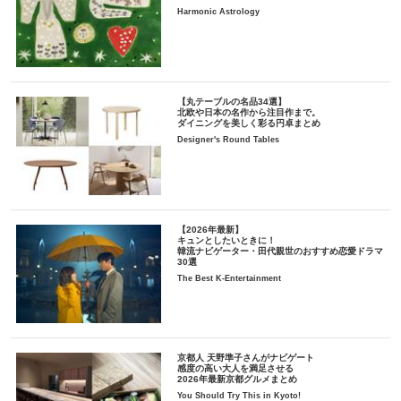
Harmonic Astrology
【丸テーブルの名品34選】
北欧や日本の名作から注目作まで。
ダイニングを美しく彩る円卓まとめ
Designer's Round Tables
【2026年最新】
キュンとしたいときに！
韓流ナビゲーター・田代親世のおすすめ恋愛ドラマ
30選
The Best K-Entertainment
京都人 天野準子さんがナビゲート
感度の高い大人を満足させる
2026年最新京都グルメまとめ
You Should Try This in Kyoto!