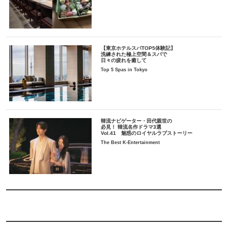
【東京ホテルスパTOP5体験記】
洗練された極上空間＆スパで
日々の疲れを癒して
Top 5 Spas in Tokyo
韓流ナビゲーター・田代親世の
必見！ 韓流名作ドラマ3選
Vol.41 魅惑のロイヤルラブストーリー
The Best K-Entertainment