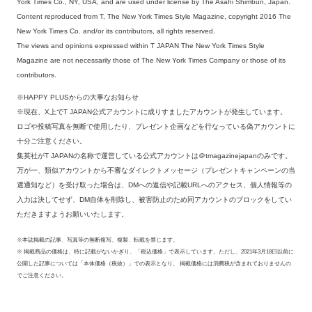
York Times Co., NY, USA, and are used under license by The Asahi Shimbun, Japan.
Content reproduced from T, The New York Times Style Magazine, copyright 2016 The
New York Times Co. and/or its contributors, all rights reserved.
The views and opinions expressed within T JAPAN The New York Times Style
Magazine are not necessarily those of The New York Times Company or those of its
contributors.
※HAPPY PLUSからの大事なお知らせ
※現在、X上でT JAPAN公式アカウントに成りすましたアカウントが発生しています。
ロゴや投稿写真を無断で使用したり、プレゼント企画などを行なっている偽アカウントに
十分ご注意ください。
集英社がT JAPANの名称で運営している公式アカウントは＠tmagazinejapanのみです。
万が一、類似アカウントから不審なダイレクトメッセージ（プレゼントキャンペーンの当
選通知など）を受け取った場合は、DMへの返信や記載URLへのアクセス、個人情報等の
入力は決してせず、DM自体を削除し、被害防止のため同アカウントのブロックをしてい
ただきますようお願いいたします。
※本誌掲載の記事、写真等の無断複写、複製、転載を禁じます。
※ 掲載商品の価格は、特に記載がないかぎり、「税込価格」で表示しています。ただし、2021年3月18日以前に
公開した記事については「本体価格（税抜）」での表示となり、 掲載価格には消費税が含まれておりませんの
でご注意ください。