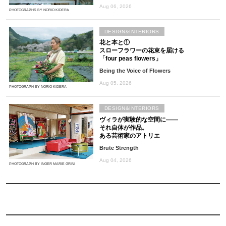
Aug 06, 2026
PHOTOGRAPHS BY NORIO KIDERA
DESIGN&INTERIORS
花と本と①
スローフラワーの花束を届ける
「four peas flowers」
Being the Voice of Flowers
Aug 05, 2026
PHOTOGRAPH BY NORIO KIDERA
DESIGN&INTERIORS
ヴィラが実験的な空間に――
それ自体が作品。
ある芸術家のアトリエ
Brute Strength
Aug 04, 2026
PHOTOGRAPH BY INGER MARIE GRINI