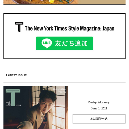
LATEST ISSUE
Design＆Luxury
June 1, 2026
本誌購読申込