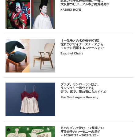
話題の若手歌舞伎俳優が一冊に
大反響のビジュアル本が絶賛発売中
KABUKI HOPE
【一生モノの名作椅子97選】
憧れのデザイナーズチェアから
マルチに活躍するスツールまで
Beautiful Chairs
プラダ、サンローランほか。
ランジェリー風ウェアを
街で、家で。重ね着にもおすすめ
The New Lingerie Dressing
月のリズムで読む、12星座占い
濱美奈子のハーモニー占星術
＜2026/7/29～2026/8/12＞