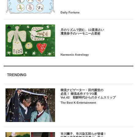
月のリズムで読む、12星座占い
TRENDING
韓流ナビゲーター・田代親世の
必見！ 韓流名作ドラマ3選
Vol.42 朝鮮時代からのタイムスリップ
The Best K-Entertainment
市川團子、市川染五郎らが登場！